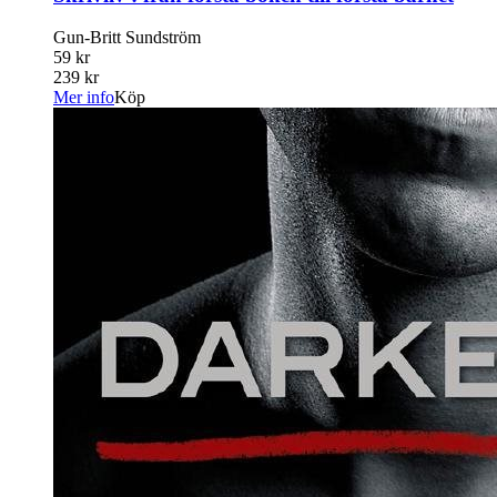
Gun-Britt Sundström
59 kr
239 kr
Mer info
Köp