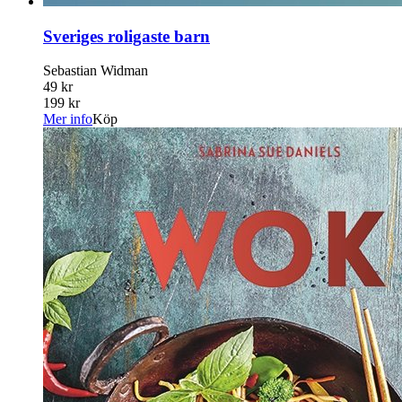
Sveriges roligaste barn
Sebastian Widman
49 kr
199 kr
Mer info
Köp