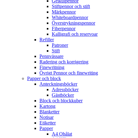
Gelkulpennor
Stiftpennor och stift
Märkpennor
Whiteboardpennor
Överstrykningspennor
Fiberpennor
Kalligrafi och reservoar
Refiller
Patroner
Stift
Pennvässare
Radering och korrigering
Finewritning
Övrigt Pennor och finewriting
Papper och block
Anteckningsböcker
Adressböcker
Gästböcker
Block och blockkuber
Kartong
Blanketter
Notisar
Etiketter
Papper
A4 Ohålat