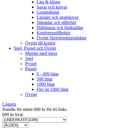
Lim & klister
Saxar och knivar
Gummiband
Linjaler och gradskivor
Stämplar och tillbehör
Häftmassa och fästkuddar
Konferenstillbehör
Övrigt Skrivbordsprodukter
Övrigt till kontor
Spel, Pussel och Övrigt
Mumin med mera
Spel
Pyssel
Pussel
0 - 499 bitar
500 bitar
1000 bitar
Fler än 1000 bitar
Övrigt
Lågpris
Handla för minst 600 kr för fri frakt.
600 kr kvar