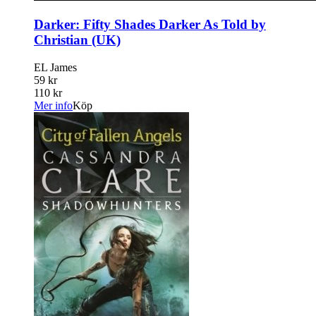
Darker: Fifty Shades Darker As Told by
Christian (UK)
EL James
59 kr
110 kr
Mer info
Köp