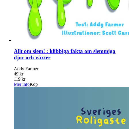
Allt om slem! : klibbiga fakta om slemmiga
djur och växter
Addy Farmer
49 kr
119 kr
Mer info
Köp