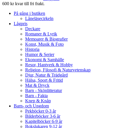
600 kr kvar till fri frakt.
På gång i butiken
Låneläsecirkeln
Lågpris
Deckare
Romaner & Lyrik
Memoarer & Biografier
Konst, Musik & Foto
Historia
Humor & Serier
Ekonomi & Samhälle
Resor, Hantverk & Hobby
Religion, Filosofi & Naturvetenskap
Djur, Natur & Trädgård
Hälsa, Sport & Fritid
Mat & Dryck
Barn - Skönlitteratur
Barn - Fakta
Knep & Knåp
Barn- och Ungdom
Pekböcker 0-3 år
Bilderböcker 3-6 år
Kapitelböcker 6-9 år
Bokslukaren 9-12 år