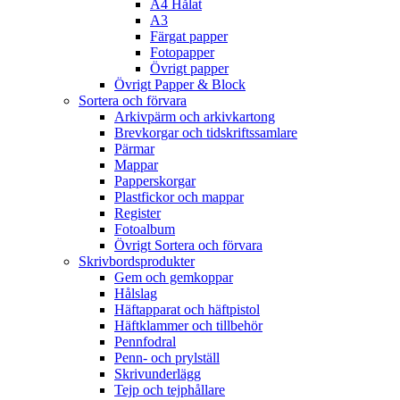
A4 Hålat
A3
Färgat papper
Fotopapper
Övrigt papper
Övrigt Papper & Block
Sortera och förvara
Arkivpärm och arkivkartong
Brevkorgar och tidskriftssamlare
Pärmar
Mappar
Papperskorgar
Plastfickor och mappar
Register
Fotoalbum
Övrigt Sortera och förvara
Skrivbordsprodukter
Gem och gemkoppar
Hålslag
Häftapparat och häftpistol
Häftklammer och tillbehör
Pennfodral
Penn- och prylställ
Skrivunderlägg
Tejp och tejphållare