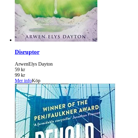
Disruptor
ArwenElys Dayton
59 kr
99 kr
Mer info
Köp