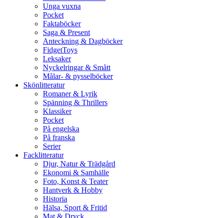
Unga vuxna
Pocket
Faktaböcker
Saga & Present
Anteckning & Dagböcker
FidgetToys
Leksaker
Nyckelringar & Smått
Målar- & pysselböcker
Skönlitteratur
Romaner & Lyrik
Spänning & Thrillers
Klassiker
Pocket
På engelska
På franska
Serier
Facklitteratur
Djur, Natur & Trädgård
Ekonomi & Samhälle
Foto, Konst & Teater
Hantverk & Hobby
Historia
Hälsa, Sport & Fritid
Mat & Dryck