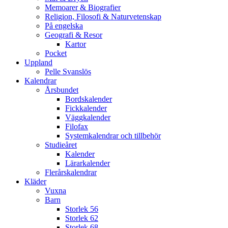
Memoarer & Biografier
Religion, Filosofi & Naturvetenskap
På engelska
Geografi & Resor
Kartor
Pocket
Uppland
Pelle Svanslös
Kalendrar
Årsbundet
Bordskalender
Fickkalender
Väggkalender
Filofax
Systemkalendrar och tillbehör
Studieåret
Kalender
Lärarkalender
Flerårskalendrar
Kläder
Vuxna
Barn
Storlek 56
Storlek 62
Storlek 68