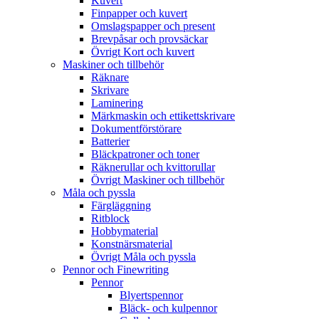
Kuvert
Finpapper och kuvert
Omslagspapper och present
Brevpåsar och provsäckar
Övrigt Kort och kuvert
Maskiner och tillbehör
Räknare
Skrivare
Laminering
Märkmaskin och ettikettskrivare
Dokumentförstörare
Batterier
Bläckpatroner och toner
Räknerullar och kvittorullar
Övrigt Maskiner och tillbehör
Måla och pyssla
Färgläggning
Ritblock
Hobbymaterial
Konstnärsmaterial
Övrigt Måla och pyssla
Pennor och Finewriting
Pennor
Blyertspennor
Bläck- och kulpennor