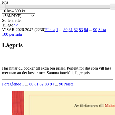
Pris
10 kr
–
899 kr
Sortera efter
Tillagd
˄
˅
VISAR
2026-2047
(2236)
Första
1
...
80
81
82
83
84
...
90
Sista
100 per sida
Lågpris
Här hittar du böcker till extra bra priser. Perfekt för dig som vill läsa
mer utan att det kostar mer. Samma innehåll, lägre pris.
Föregående
1
...
80
81
82
83
84
...
90
Nästa