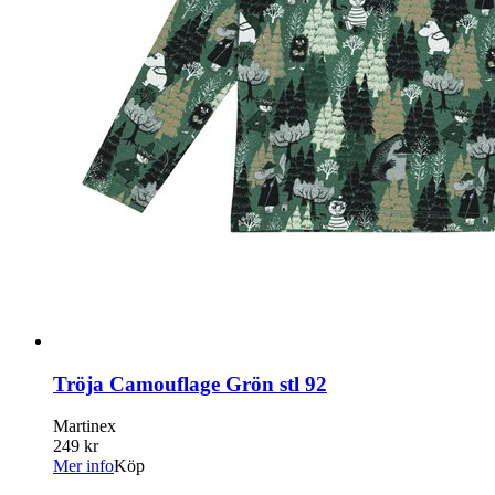
Tröja Camouflage Grön stl 92
Martinex
249 kr
Mer info
Köp