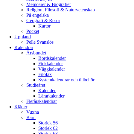
Memoarer & Biografier
Religion, Filosofi & Naturvetenskap
På engelska
Geografi & Resor
Kartor
Pocket
Uppland
Pelle Svanslös
Kalendrar
Årsbundet
Bordskalender
Fickkalender
Väggkalender
Filofax
Systemkalendrar och tillbehör
Studieåret
Kalender
Lärarkalender
Flerårskalendrar
Kläder
Vuxna
Barn
Storlek 56
Storlek 62
Storlek 68