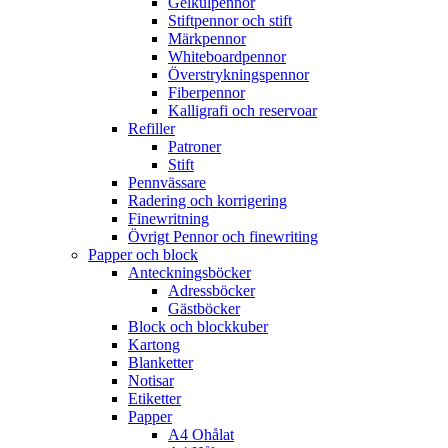
Gelkulpennor
Stiftpennor och stift
Märkpennor
Whiteboardpennor
Överstrykningspennor
Fiberpennor
Kalligrafi och reservoar
Refiller
Patroner
Stift
Pennvässare
Radering och korrigering
Finewritning
Övrigt Pennor och finewriting
Papper och block
Anteckningsböcker
Adressböcker
Gästböcker
Block och blockkuber
Kartong
Blanketter
Notisar
Etiketter
Papper
A4 Ohålat