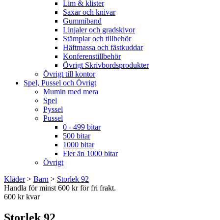
Lim & klister
Saxar och knivar
Gummiband
Linjaler och gradskivor
Stämplar och tillbehör
Häftmassa och fästkuddar
Konferenstillbehör
Övrigt Skrivbordsprodukter
Övrigt till kontor
Spel, Pussel och Övrigt
Mumin med mera
Spel
Pyssel
Pussel
0 - 499 bitar
500 bitar
1000 bitar
Fler än 1000 bitar
Övrigt
Kläder
>
Barn
>
Storlek 92
Handla för minst 600 kr för fri frakt.
600 kr kvar
Storlek 92