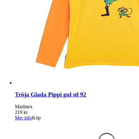
Tröja Glada Pippi gul stl 92
Martinex
219 kr
Mer info
Köp