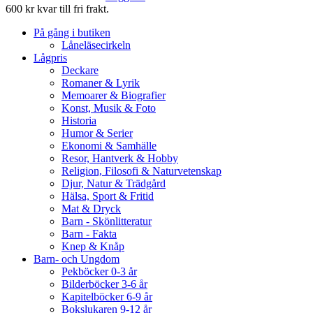
600 kr kvar till fri frakt.
På gång i butiken
Låneläsecirkeln
Lågpris
Deckare
Romaner & Lyrik
Memoarer & Biografier
Konst, Musik & Foto
Historia
Humor & Serier
Ekonomi & Samhälle
Resor, Hantverk & Hobby
Religion, Filosofi & Naturvetenskap
Djur, Natur & Trädgård
Hälsa, Sport & Fritid
Mat & Dryck
Barn - Skönlitteratur
Barn - Fakta
Knep & Knåp
Barn- och Ungdom
Pekböcker 0-3 år
Bilderböcker 3-6 år
Kapitelböcker 6-9 år
Bokslukaren 9-12 år