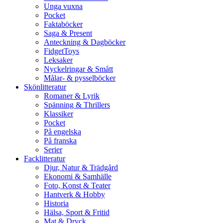
Unga vuxna
Pocket
Faktaböcker
Saga & Present
Anteckning & Dagböcker
FidgetToys
Leksaker
Nyckelringar & Smått
Målar- & pysselböcker
Skönlitteratur
Romaner & Lyrik
Spänning & Thrillers
Klassiker
Pocket
På engelska
På franska
Serier
Facklitteratur
Djur, Natur & Trädgård
Ekonomi & Samhälle
Foto, Konst & Teater
Hantverk & Hobby
Historia
Hälsa, Sport & Fritid
Mat & Dryck