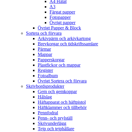
A4 Hålat
A3
Färgat papper
Fotopapper
Övrigt papper
Övrigt Papper & Block
Sortera och förvara
Arkivpärm och arkivkartong
Brevkorgar och tidskriftssamlare
Pärmar
Mappar
Papperskorgar
Plastfickor och mappar
Register
Fotoalbum
Övrigt Sortera och förvara
Skrivbordsprodukter
Gem och gemkoppar
Hålslag
Häftapparat och häftpistol
Häftklammer och tillbehör
Pennfodral
Penn- och prylställ
Skrivunderlägg
Tejp och tejphållare