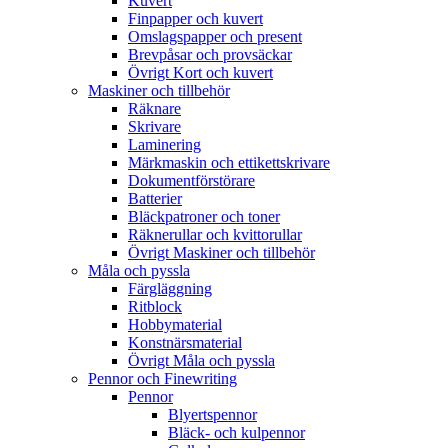
Kuvert
Finpapper och kuvert
Omslagspapper och present
Brevpåsar och provsäckar
Övrigt Kort och kuvert
Maskiner och tillbehör
Räknare
Skrivare
Laminering
Märkmaskin och ettikettskrivare
Dokumentförstörare
Batterier
Bläckpatroner och toner
Räknerullar och kvittorullar
Övrigt Maskiner och tillbehör
Måla och pyssla
Färgläggning
Ritblock
Hobbymaterial
Konstnärsmaterial
Övrigt Måla och pyssla
Pennor och Finewriting
Pennor
Blyertspennor
Bläck- och kulpennor