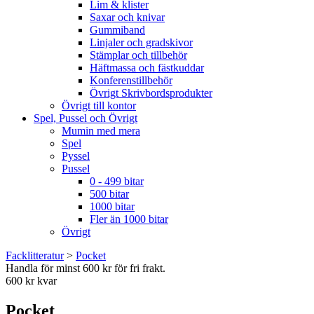
Lim & klister
Saxar och knivar
Gummiband
Linjaler och gradskivor
Stämplar och tillbehör
Häftmassa och fästkuddar
Konferenstillbehör
Övrigt Skrivbordsprodukter
Övrigt till kontor
Spel, Pussel och Övrigt
Mumin med mera
Spel
Pyssel
Pussel
0 - 499 bitar
500 bitar
1000 bitar
Fler än 1000 bitar
Övrigt
Facklitteratur
>
Pocket
Handla för minst 600 kr för fri frakt.
600 kr kvar
Pocket