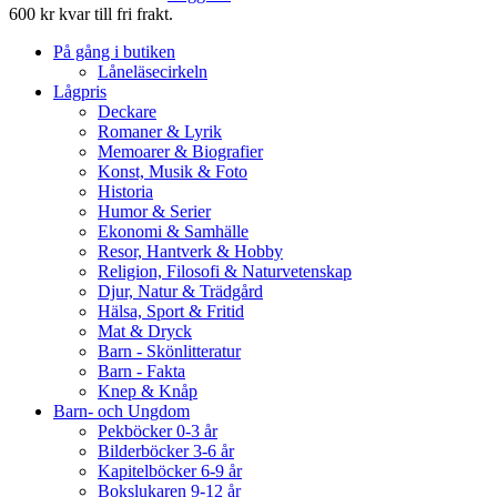
600 kr kvar till fri frakt.
På gång i butiken
Låneläsecirkeln
Lågpris
Deckare
Romaner & Lyrik
Memoarer & Biografier
Konst, Musik & Foto
Historia
Humor & Serier
Ekonomi & Samhälle
Resor, Hantverk & Hobby
Religion, Filosofi & Naturvetenskap
Djur, Natur & Trädgård
Hälsa, Sport & Fritid
Mat & Dryck
Barn - Skönlitteratur
Barn - Fakta
Knep & Knåp
Barn- och Ungdom
Pekböcker 0-3 år
Bilderböcker 3-6 år
Kapitelböcker 6-9 år
Bokslukaren 9-12 år