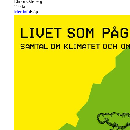
Elinor Odeberg
119 kr
Mer info
Köp