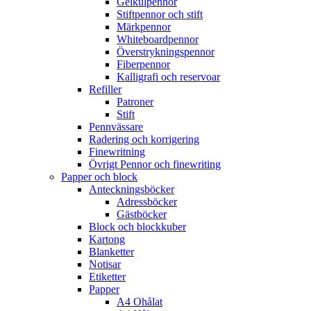
Gelkulpennor
Stiftpennor och stift
Märkpennor
Whiteboardpennor
Överstrykningspennor
Fiberpennor
Kalligrafi och reservoar
Refiller
Patroner
Stift
Pennvässare
Radering och korrigering
Finewritning
Övrigt Pennor och finewriting
Papper och block
Anteckningsböcker
Adressböcker
Gästböcker
Block och blockkuber
Kartong
Blanketter
Notisar
Etiketter
Papper
A4 Ohålat