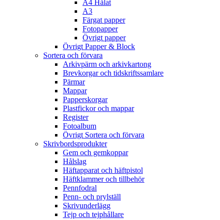
A4 Hålat
A3
Färgat papper
Fotopapper
Övrigt papper
Övrigt Papper & Block
Sortera och förvara
Arkivpärm och arkivkartong
Brevkorgar och tidskriftssamlare
Pärmar
Mappar
Papperskorgar
Plastfickor och mappar
Register
Fotoalbum
Övrigt Sortera och förvara
Skrivbordsprodukter
Gem och gemkoppar
Hålslag
Häftapparat och häftpistol
Häftklammer och tillbehör
Pennfodral
Penn- och prylställ
Skrivunderlägg
Tejp och tejphållare