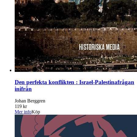
Den perfekta konflikten : Israel-Palestinafrågan
inifrån
Johan Berggren
119 kr
Mer info
Köp