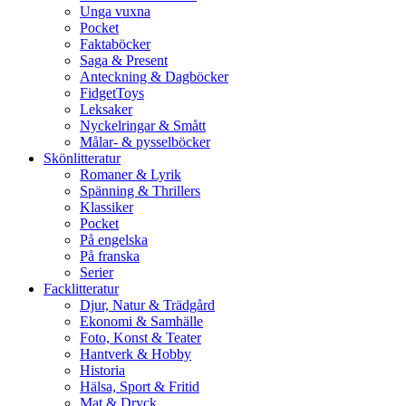
Unga vuxna
Pocket
Faktaböcker
Saga & Present
Anteckning & Dagböcker
FidgetToys
Leksaker
Nyckelringar & Smått
Målar- & pysselböcker
Skönlitteratur
Romaner & Lyrik
Spänning & Thrillers
Klassiker
Pocket
På engelska
På franska
Serier
Facklitteratur
Djur, Natur & Trädgård
Ekonomi & Samhälle
Foto, Konst & Teater
Hantverk & Hobby
Historia
Hälsa, Sport & Fritid
Mat & Dryck