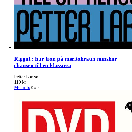
Riggat : hur tron på meritokratin minskar
chansen till en klassresa
Petter Larsson
119 kr
Mer info
Köp