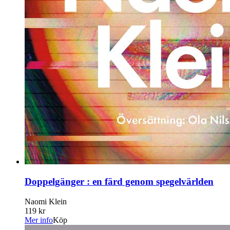
Doppelgänger : en färd genom spegelvärlden
Naomi Klein
119 kr
Mer info
Köp