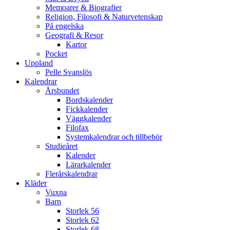
Memoarer & Biografier
Religion, Filosofi & Naturvetenskap
På engelska
Geografi & Resor
Kartor
Pocket
Uppland
Pelle Svanslös
Kalendrar
Årsbundet
Bordskalender
Fickkalender
Väggkalender
Filofax
Systemkalendrar och tillbehör
Studieåret
Kalender
Lärarkalender
Flerårskalendrar
Kläder
Vuxna
Barn
Storlek 56
Storlek 62
Storlek 68