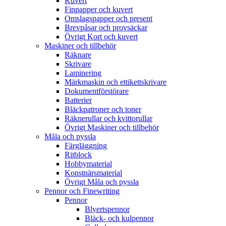
Kuvert
Finpapper och kuvert
Omslagspapper och present
Brevpåsar och provsäckar
Övrigt Kort och kuvert
Maskiner och tillbehör
Räknare
Skrivare
Laminering
Märkmaskin och ettikettskrivare
Dokumentförstörare
Batterier
Bläckpatroner och toner
Räknerullar och kvittorullar
Övrigt Maskiner och tillbehör
Måla och pyssla
Färgläggning
Ritblock
Hobbymaterial
Konstnärsmaterial
Övrigt Måla och pyssla
Pennor och Finewriting
Pennor
Blyertspennor
Bläck- och kulpennor