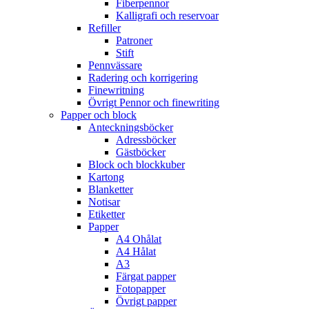
Fiberpennor
Kalligrafi och reservoar
Refiller
Patroner
Stift
Pennvässare
Radering och korrigering
Finewritning
Övrigt Pennor och finewriting
Papper och block
Anteckningsböcker
Adressböcker
Gästböcker
Block och blockkuber
Kartong
Blanketter
Notisar
Etiketter
Papper
A4 Ohålat
A4 Hålat
A3
Färgat papper
Fotopapper
Övrigt papper