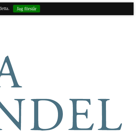
etta.
Jag förstår