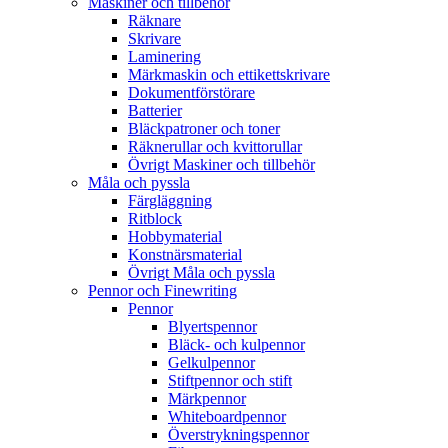
Maskiner och tillbehör
Räknare
Skrivare
Laminering
Märkmaskin och ettikettskrivare
Dokumentförstörare
Batterier
Bläckpatroner och toner
Räknerullar och kvittorullar
Övrigt Maskiner och tillbehör
Måla och pyssla
Färgläggning
Ritblock
Hobbymaterial
Konstnärsmaterial
Övrigt Måla och pyssla
Pennor och Finewriting
Pennor
Blyertspennor
Bläck- och kulpennor
Gelkulpennor
Stiftpennor och stift
Märkpennor
Whiteboardpennor
Överstrykningspennor