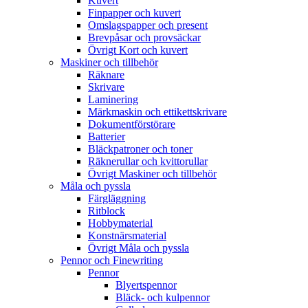
Kuvert
Finpapper och kuvert
Omslagspapper och present
Brevpåsar och provsäckar
Övrigt Kort och kuvert
Maskiner och tillbehör
Räknare
Skrivare
Laminering
Märkmaskin och ettikettskrivare
Dokumentförstörare
Batterier
Bläckpatroner och toner
Räknerullar och kvittorullar
Övrigt Maskiner och tillbehör
Måla och pyssla
Färgläggning
Ritblock
Hobbymaterial
Konstnärsmaterial
Övrigt Måla och pyssla
Pennor och Finewriting
Pennor
Blyertspennor
Bläck- och kulpennor