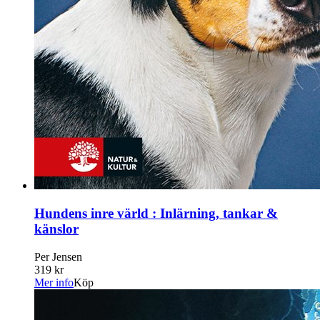
Hundens inre värld : Inlärning, tankar &
känslor
Per Jensen
319 kr
Mer info
Köp