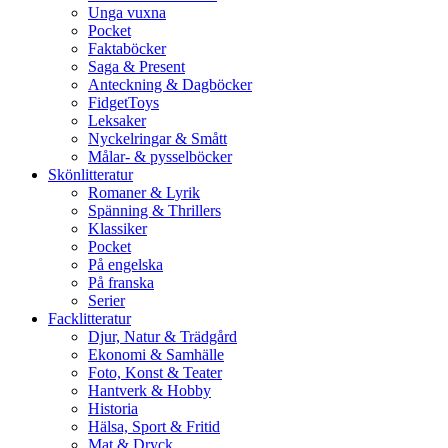
Unga vuxna
Pocket
Faktaböcker
Saga & Present
Anteckning & Dagböcker
FidgetToys
Leksaker
Nyckelringar & Smått
Målar- & pysselböcker
Skönlitteratur
Romaner & Lyrik
Spänning & Thrillers
Klassiker
Pocket
På engelska
På franska
Serier
Facklitteratur
Djur, Natur & Trädgård
Ekonomi & Samhälle
Foto, Konst & Teater
Hantverk & Hobby
Historia
Hälsa, Sport & Fritid
Mat & Dryck