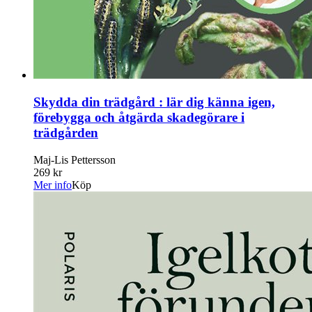
Skydda din trädgård : lär dig känna igen,
förebygga och åtgärda skadegörare i
trädgården
Maj-Lis Pettersson
269 kr
Mer info
Köp