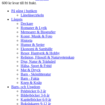
600 kr kvar till fri frakt.
På gång i butiken
Låneläsecirkeln
Lågpris
Deckare
Romaner & Lyrik
Memoarer & Biografier
Konst, Musik & Foto
Historia
Humor & Serier
Ekonomi & Samhälle
Resor, Hantverk & Hobby
Religion, Filosofi & Naturvetenskap
Djur, Natur & Trädgård
Hälsa, Sport & Fritid
Mat & Dryck
Barn - Skönlitteratur
Barn - Fakta
Knep & Knåp
Barn- och Ungdom
Pekböcker 0-3 år
Bilderböcker 3-6 år
Kapitelböcker 6-9 år
Bokslukaren 9-12 år