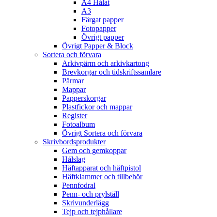
A4 Hålat
A3
Färgat papper
Fotopapper
Övrigt papper
Övrigt Papper & Block
Sortera och förvara
Arkivpärm och arkivkartong
Brevkorgar och tidskriftssamlare
Pärmar
Mappar
Papperskorgar
Plastfickor och mappar
Register
Fotoalbum
Övrigt Sortera och förvara
Skrivbordsprodukter
Gem och gemkoppar
Hålslag
Häftapparat och häftpistol
Häftklammer och tillbehör
Pennfodral
Penn- och prylställ
Skrivunderlägg
Tejp och tejphållare