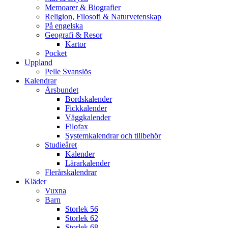
Memoarer & Biografier
Religion, Filosofi & Naturvetenskap
På engelska
Geografi & Resor
Kartor
Pocket
Uppland
Pelle Svanslös
Kalendrar
Årsbundet
Bordskalender
Fickkalender
Väggkalender
Filofax
Systemkalendrar och tillbehör
Studieåret
Kalender
Lärarkalender
Flerårskalendrar
Kläder
Vuxna
Barn
Storlek 56
Storlek 62
Storlek 68