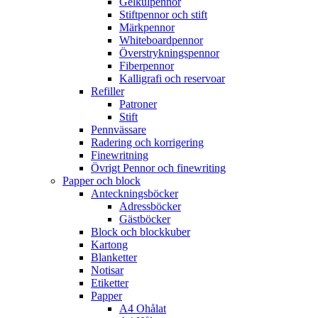
Gelkulpennor
Stiftpennor och stift
Märkpennor
Whiteboardpennor
Överstrykningspennor
Fiberpennor
Kalligrafi och reservoar
Refiller
Patroner
Stift
Pennvässare
Radering och korrigering
Finewritning
Övrigt Pennor och finewriting
Papper och block
Anteckningsböcker
Adressböcker
Gästböcker
Block och blockkuber
Kartong
Blanketter
Notisar
Etiketter
Papper
A4 Ohålat