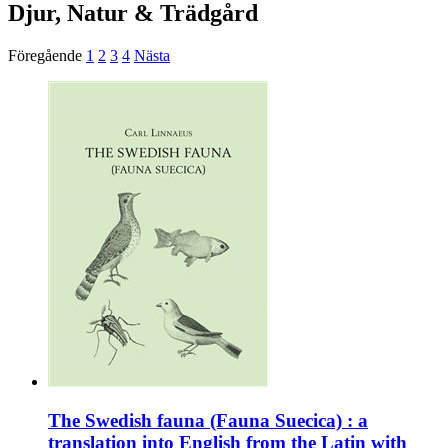
Djur, Natur & Trädgård
Föregående
1
2
3
4
Nästa
The Swedish fauna (Fauna Suecica) : a
translation into English from the Latin with