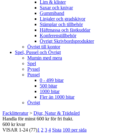
Lim & klister
Saxar och knivar
Gummiband
Linjaler och gradskivor
Stämplar och tillbehör
Häftmassa och fästkuddar
Konferenstillbehör
Övrigt Skrivbordsprodukter
Övrigt till kontor
Spel, Pussel och Övrigt
Mumin med mera
Spel
Pyssel
Pussel
0 - 499 bitar
500 bitar
1000 bitar
Fler än 1000 bitar
Övrigt
Facklitteratur
>
Djur, Natur & Trädgård
Handla för minst 600 kr för fri frakt.
600 kr kvar
VISAR
1-24
(77)
1
2
3
4
Sista
100 per sida