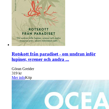
Rotskott från paradiset - om undran inför
lupiner, syrener och andra ...
Göran Greider
319 kr
Mer info
Köp