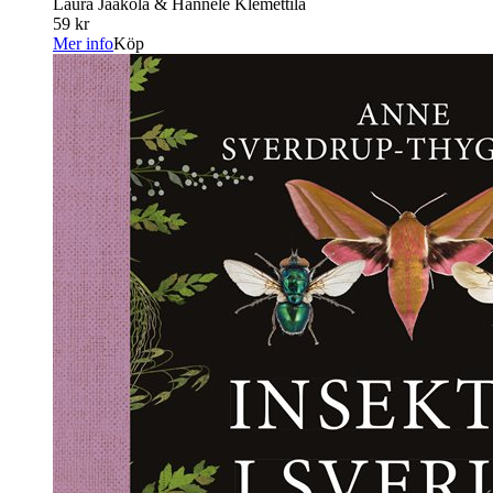
Laura Jaakola & Hannele Klemettilä
59 kr
Mer info
Köp