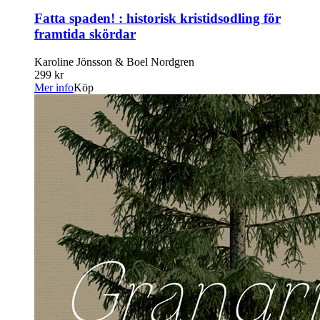
Fatta spaden! : historisk kristidsodling för
framtida skördar
Karoline Jönsson & Boel Nordgren
299 kr
Mer info
Köp