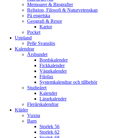
Memoarer & Biografier
Religion, Filosofi & Naturvetenskap
På engelska
Geografi & Resor
Kartor
Pocket
Uppland
Pelle Svanslös
Kalendrar
Årsbundet
Bordskalender
Fickkalender
Väggkalender
Filofax
Systemkalendrar och tillbehör
Studieåret
Kalender
Lärarkalender
Flerårskalendrar
Kläder
Vuxna
Barn
Storlek 56
Storlek 62
Storlek 68