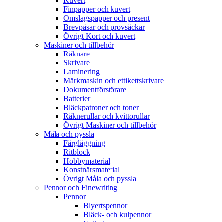
Kuvert
Finpapper och kuvert
Omslagspapper och present
Brevpåsar och provsäckar
Övrigt Kort och kuvert
Maskiner och tillbehör
Räknare
Skrivare
Laminering
Märkmaskin och ettikettskrivare
Dokumentförstörare
Batterier
Bläckpatroner och toner
Räknerullar och kvittorullar
Övrigt Maskiner och tillbehör
Måla och pyssla
Färgläggning
Ritblock
Hobbymaterial
Konstnärsmaterial
Övrigt Måla och pyssla
Pennor och Finewriting
Pennor
Blyertspennor
Bläck- och kulpennor