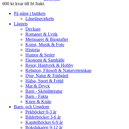
600 kr kvar till fri frakt.
På gång i butiken
Låneläsecirkeln
Lågpris
Deckare
Romaner & Lyrik
Memoarer & Biografier
Konst, Musik & Foto
Historia
Humor & Serier
Ekonomi & Samhälle
Resor, Hantverk & Hobby
Religion, Filosofi & Naturvetenskap
Djur, Natur & Trädgård
Hälsa, Sport & Fritid
Mat & Dryck
Barn - Skönlitteratur
Barn - Fakta
Knep & Knåp
Barn- och Ungdom
Pekböcker 0-3 år
Bilderböcker 3-6 år
Kapitelböcker 6-9 år
Bokslukaren 9-12 år