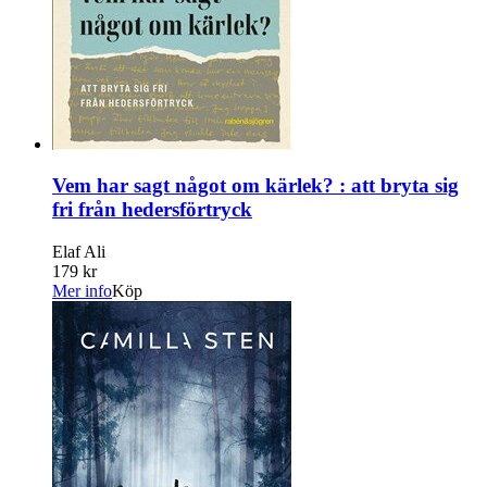
Vem har sagt något om kärlek? : att bryta sig
fri från hedersförtryck
Elaf Ali
179 kr
Mer info
Köp