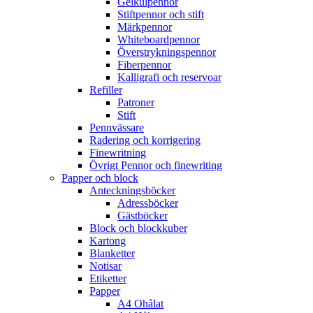
Gelkulpennor
Stiftpennor och stift
Märkpennor
Whiteboardpennor
Överstrykningspennor
Fiberpennor
Kalligrafi och reservoar
Refiller
Patroner
Stift
Pennvässare
Radering och korrigering
Finewritning
Övrigt Pennor och finewriting
Papper och block
Anteckningsböcker
Adressböcker
Gästböcker
Block och blockkuber
Kartong
Blanketter
Notisar
Etiketter
Papper
A4 Ohålat