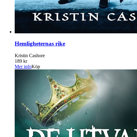
Hemligheternas rike
Kristin Cashore
189 kr
Mer info
Köp