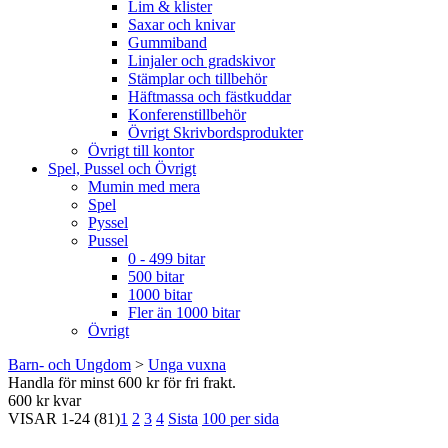
Lim & klister
Saxar och knivar
Gummiband
Linjaler och gradskivor
Stämplar och tillbehör
Häftmassa och fästkuddar
Konferenstillbehör
Övrigt Skrivbordsprodukter
Övrigt till kontor
Spel, Pussel och Övrigt
Mumin med mera
Spel
Pyssel
Pussel
0 - 499 bitar
500 bitar
1000 bitar
Fler än 1000 bitar
Övrigt
Barn- och Ungdom
>
Unga vuxna
Handla för minst 600 kr för fri frakt.
600 kr kvar
VISAR
1-24
(81)
1
2
3
4
Sista
100 per sida