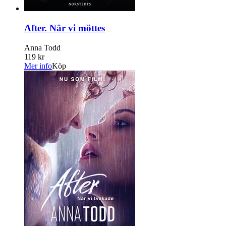
After. När vi möttes
Anna Todd
119 kr
Mer info
Köp