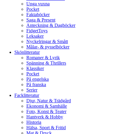
Unga vuxna
Pocket
Faktaböcker
Saga & Present
Anteckning & Dagböcker
FidgetToys
Leksaker
Nyckelringar & Smått
Målar- & pysselböcker
Skönlitteratur
Romaner & Lyrik
Spänning & Thrillers
Klassiker
Pocket
På engelska
På franska
Serier
Facklitteratur
Djur, Natur & Trädgård
Ekonomi & Samhälle
Foto, Konst & Teater
Hantverk & Hobby
Historia
Hälsa, Sport & Fritid
Mat & Dryck