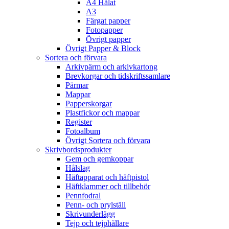
A4 Hålat
A3
Färgat papper
Fotopapper
Övrigt papper
Övrigt Papper & Block
Sortera och förvara
Arkivpärm och arkivkartong
Brevkorgar och tidskriftssamlare
Pärmar
Mappar
Papperskorgar
Plastfickor och mappar
Register
Fotoalbum
Övrigt Sortera och förvara
Skrivbordsprodukter
Gem och gemkoppar
Hålslag
Häftapparat och häftpistol
Häftklammer och tillbehör
Pennfodral
Penn- och prylställ
Skrivunderlägg
Tejp och tejphållare