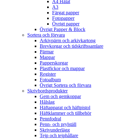
A4 Hålat
A3
Färgat papper
Fotopapper
Övrigt papper
Övrigt Papper & Block
Sortera och förvara
Arkivpärm och arkivkartong
Brevkorgar och tidskriftssamlare
Pärmar
Mappar
Papperskorgar
Plastfickor och mappar
Register
Fotoalbum
Övrigt Sortera och förvara
Skrivbordsprodukter
Gem och gemkoppar
Hålslag
Häftapparat och häftpistol
Häftklammer och tillbehör
Pennfodral
Penn- och prylställ
Skrivunderlägg
Tejp och tejphållare