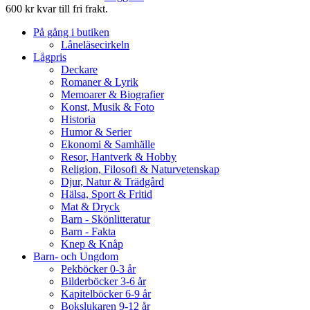
600 kr kvar till fri frakt.
På gång i butiken
Låneläsecirkeln
Lågpris
Deckare
Romaner & Lyrik
Memoarer & Biografier
Konst, Musik & Foto
Historia
Humor & Serier
Ekonomi & Samhälle
Resor, Hantverk & Hobby
Religion, Filosofi & Naturvetenskap
Djur, Natur & Trädgård
Hälsa, Sport & Fritid
Mat & Dryck
Barn - Skönlitteratur
Barn - Fakta
Knep & Knåp
Barn- och Ungdom
Pekböcker 0-3 år
Bilderböcker 3-6 år
Kapitelböcker 6-9 år
Bokslukaren 9-12 år