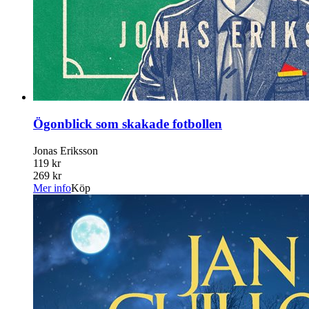
Ögonblick som skakade fotbollen
Jonas Eriksson
119 kr
269 kr
Mer info
Köp