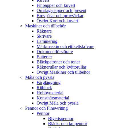
Kuvert
Finpapper och kuvert
Omslagspapper och present
Brevpåsar och provsäckar
Övrigt Kort och kuvert
Maskiner och tillbehör
Räknare
Skrivare
Laminering
Märkmaskin och ettikettskrivare
Dokumentförstörare
Batterier
Bläckpatroner och toner
Räknerullar och kvittorullar
Övrigt Maskiner och tillbehör
Måla och pyssla
Färgläggning
Ritblock
Hobbymaterial
Konstnärsmaterial
Övrigt Måla och pyssla
Pennor och Finewriting
Pennor
Blyertspennor
Bläck- och kulpennor