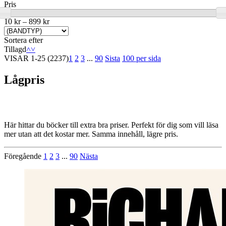
Pris
10 kr
–
899 kr
Sortera efter
Tillagd
˄
˅
VISAR
1-25
(2237)
1
2
3
...
90
Sista
100 per sida
Lågpris
Här hittar du böcker till extra bra priser. Perfekt för dig som vill läsa
mer utan att det kostar mer. Samma innehåll, lägre pris.
Föregående
1
2
3
...
90
Nästa