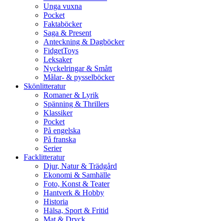
Unga vuxna
Pocket
Faktaböcker
Saga & Present
Anteckning & Dagböcker
FidgetToys
Leksaker
Nyckelringar & Smått
Målar- & pysselböcker
Skönlitteratur
Romaner & Lyrik
Spänning & Thrillers
Klassiker
Pocket
På engelska
På franska
Serier
Facklitteratur
Djur, Natur & Trädgård
Ekonomi & Samhälle
Foto, Konst & Teater
Hantverk & Hobby
Historia
Hälsa, Sport & Fritid
Mat & Dryck