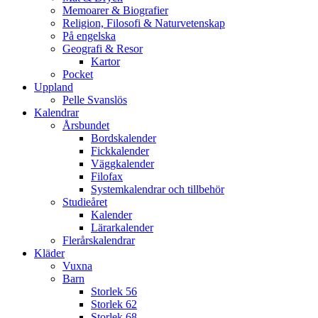
Memoarer & Biografier
Religion, Filosofi & Naturvetenskap
På engelska
Geografi & Resor
Kartor
Pocket
Uppland
Pelle Svanslös
Kalendrar
Årsbundet
Bordskalender
Fickkalender
Väggkalender
Filofax
Systemkalendrar och tillbehör
Studieåret
Kalender
Lärarkalender
Flerårskalendrar
Kläder
Vuxna
Barn
Storlek 56
Storlek 62
Storlek 68