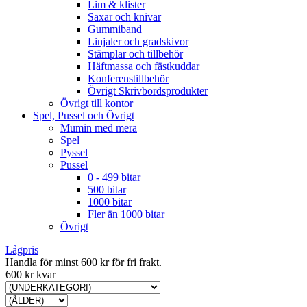
Lim & klister
Saxar och knivar
Gummiband
Linjaler och gradskivor
Stämplar och tillbehör
Häftmassa och fästkuddar
Konferenstillbehör
Övrigt Skrivbordsprodukter
Övrigt till kontor
Spel, Pussel och Övrigt
Mumin med mera
Spel
Pyssel
Pussel
0 - 499 bitar
500 bitar
1000 bitar
Fler än 1000 bitar
Övrigt
Lågpris
Handla för minst 600 kr för fri frakt.
600 kr kvar