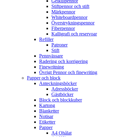
Gelkulpennor
Stiftpennor och stift
Märkpennor
Whiteboardpennor
Överstrykningspennor
Fiberpennor
Kalligrafi och reservoar
Refiller
Patroner
Stift
Pennvässare
Radering och korrigering
Finewritning
Övrigt Pennor och finewriting
Papper och block
Anteckningsböcker
Adressböcker
Gästböcker
Block och blockkuber
Kartong
Blanketter
Notisar
Etiketter
Papper
A4 Ohålat