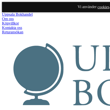
Vi använder
cookies
Uppsala Bokhandel
Om oss
Köpvillkor
Kontakta oss
Returansökan