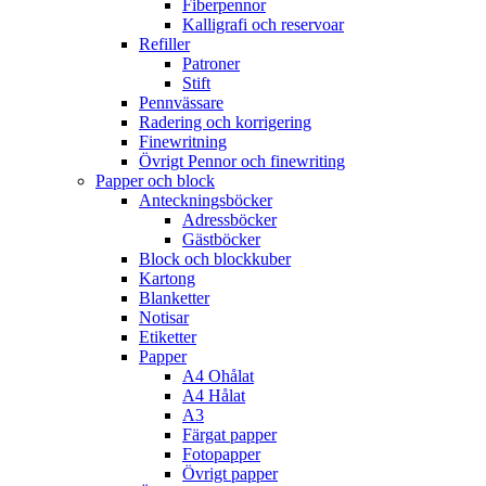
Fiberpennor
Kalligrafi och reservoar
Refiller
Patroner
Stift
Pennvässare
Radering och korrigering
Finewritning
Övrigt Pennor och finewriting
Papper och block
Anteckningsböcker
Adressböcker
Gästböcker
Block och blockkuber
Kartong
Blanketter
Notisar
Etiketter
Papper
A4 Ohålat
A4 Hålat
A3
Färgat papper
Fotopapper
Övrigt papper