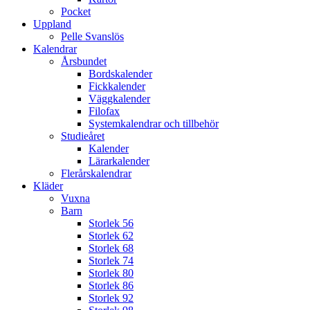
Pocket
Uppland
Pelle Svanslös
Kalendrar
Årsbundet
Bordskalender
Fickkalender
Väggkalender
Filofax
Systemkalendrar och tillbehör
Studieåret
Kalender
Lärarkalender
Flerårskalendrar
Kläder
Vuxna
Barn
Storlek 56
Storlek 62
Storlek 68
Storlek 74
Storlek 80
Storlek 86
Storlek 92