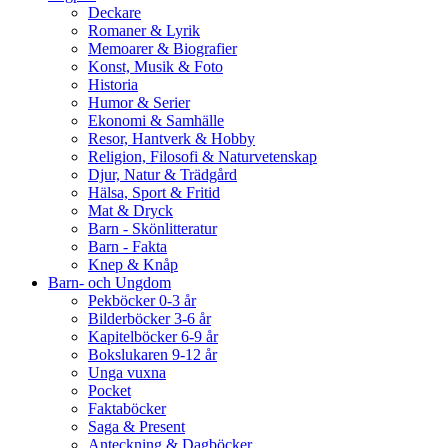
Deckare
Romaner & Lyrik
Memoarer & Biografier
Konst, Musik & Foto
Historia
Humor & Serier
Ekonomi & Samhälle
Resor, Hantverk & Hobby
Religion, Filosofi & Naturvetenskap
Djur, Natur & Trädgård
Hälsa, Sport & Fritid
Mat & Dryck
Barn - Skönlitteratur
Barn - Fakta
Knep & Knåp
Barn- och Ungdom
Pekböcker 0-3 år
Bilderböcker 3-6 år
Kapitelböcker 6-9 år
Bokslukaren 9-12 år
Unga vuxna
Pocket
Faktaböcker
Saga & Present
Anteckning & Dagböcker