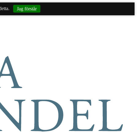
etta.
Jag förstår