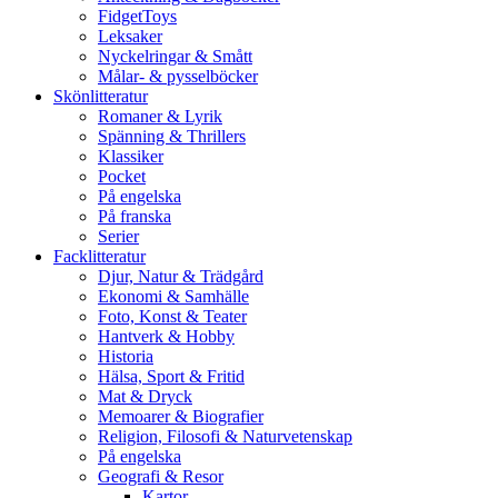
FidgetToys
Leksaker
Nyckelringar & Smått
Målar- & pysselböcker
Skönlitteratur
Romaner & Lyrik
Spänning & Thrillers
Klassiker
Pocket
På engelska
På franska
Serier
Facklitteratur
Djur, Natur & Trädgård
Ekonomi & Samhälle
Foto, Konst & Teater
Hantverk & Hobby
Historia
Hälsa, Sport & Fritid
Mat & Dryck
Memoarer & Biografier
Religion, Filosofi & Naturvetenskap
På engelska
Geografi & Resor
Kartor