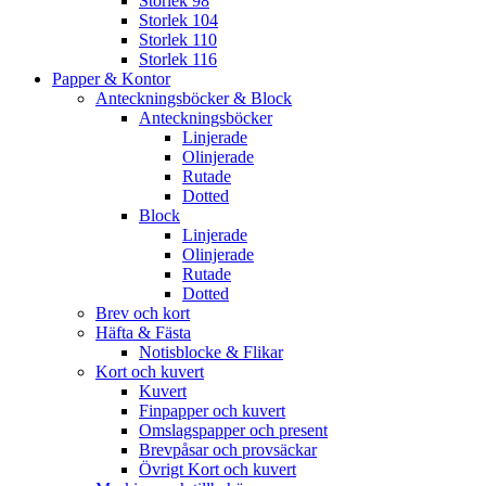
Storlek 98
Storlek 104
Storlek 110
Storlek 116
Papper & Kontor
Anteckningsböcker & Block
Anteckningsböcker
Linjerade
Olinjerade
Rutade
Dotted
Block
Linjerade
Olinjerade
Rutade
Dotted
Brev och kort
Häfta & Fästa
Notisblocke & Flikar
Kort och kuvert
Kuvert
Finpapper och kuvert
Omslagspapper och present
Brevpåsar och provsäckar
Övrigt Kort och kuvert