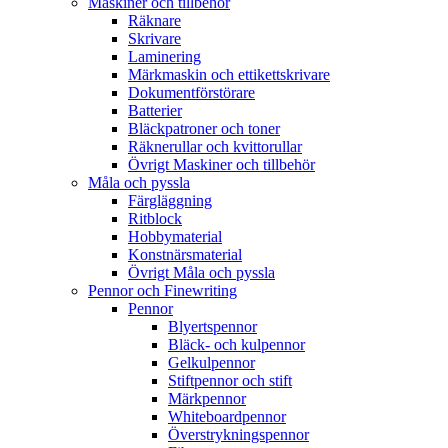
Maskiner och tillbehör
Räknare
Skrivare
Laminering
Märkmaskin och ettikettskrivare
Dokumentförstörare
Batterier
Bläckpatroner och toner
Räknerullar och kvittorullar
Övrigt Maskiner och tillbehör
Måla och pyssla
Färgläggning
Ritblock
Hobbymaterial
Konstnärsmaterial
Övrigt Måla och pyssla
Pennor och Finewriting
Pennor
Blyertspennor
Bläck- och kulpennor
Gelkulpennor
Stiftpennor och stift
Märkpennor
Whiteboardpennor
Överstrykningspennor