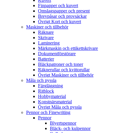
Kuvert
Finpapper och kuvert
Omslagspapper och present
Brevpåsar och provsäckar
Övrigt Kort och kuvert
Maskiner och tillbehör
Räknare
Skrivare
Laminering
Märkmaskin och ettikettskrivare
Dokumentförstörare
Batterier
Bläckpatroner och toner
Räknerullar och kvittorullar
Övrigt Maskiner och tillbehör
Måla och pyssla
Färgläggning
Ritblock
Hobbymaterial
Konstnärsmaterial
Övrigt Måla och pyssla
Pennor och Finewriting
Pennor
Blyertspennor
Bläck- och kulpennor