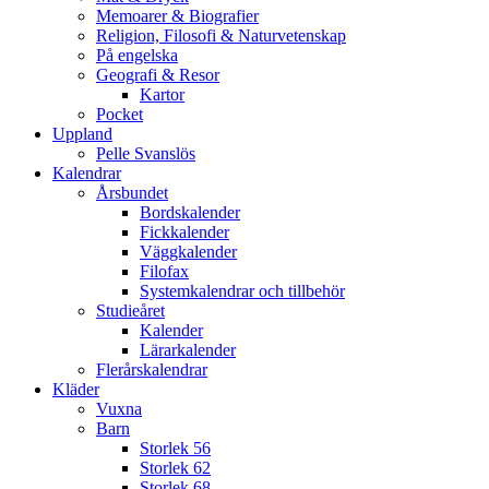
Memoarer & Biografier
Religion, Filosofi & Naturvetenskap
På engelska
Geografi & Resor
Kartor
Pocket
Uppland
Pelle Svanslös
Kalendrar
Årsbundet
Bordskalender
Fickkalender
Väggkalender
Filofax
Systemkalendrar och tillbehör
Studieåret
Kalender
Lärarkalender
Flerårskalendrar
Kläder
Vuxna
Barn
Storlek 56
Storlek 62
Storlek 68