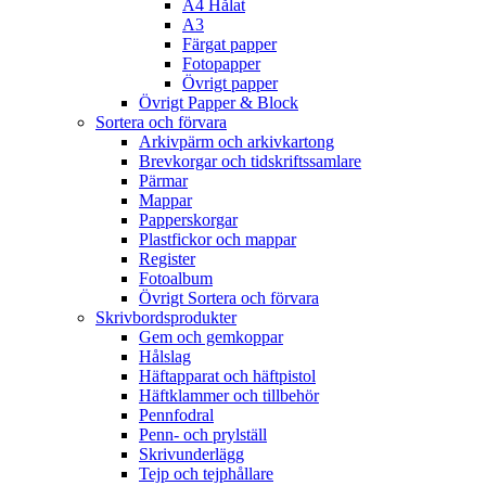
A4 Hålat
A3
Färgat papper
Fotopapper
Övrigt papper
Övrigt Papper & Block
Sortera och förvara
Arkivpärm och arkivkartong
Brevkorgar och tidskriftssamlare
Pärmar
Mappar
Papperskorgar
Plastfickor och mappar
Register
Fotoalbum
Övrigt Sortera och förvara
Skrivbordsprodukter
Gem och gemkoppar
Hålslag
Häftapparat och häftpistol
Häftklammer och tillbehör
Pennfodral
Penn- och prylställ
Skrivunderlägg
Tejp och tejphållare