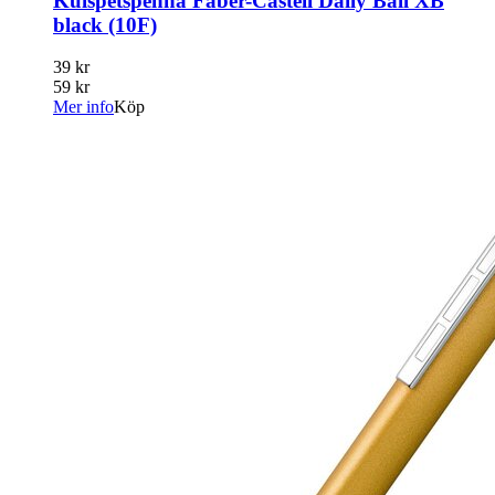
Kulspetspenna Faber-Castell Daily Ball XB
black (10F)
39 kr
59 kr
Mer info
Köp