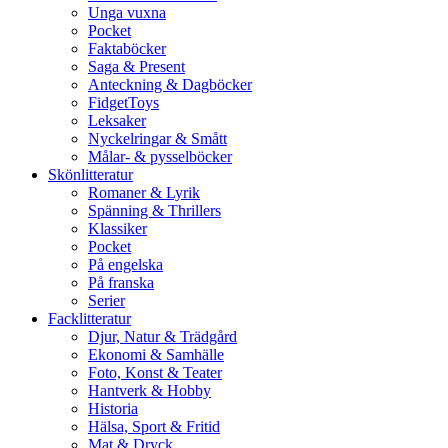
Unga vuxna
Pocket
Faktaböcker
Saga & Present
Anteckning & Dagböcker
FidgetToys
Leksaker
Nyckelringar & Smått
Målar- & pysselböcker
Skönlitteratur
Romaner & Lyrik
Spänning & Thrillers
Klassiker
Pocket
På engelska
På franska
Serier
Facklitteratur
Djur, Natur & Trädgård
Ekonomi & Samhälle
Foto, Konst & Teater
Hantverk & Hobby
Historia
Hälsa, Sport & Fritid
Mat & Dryck