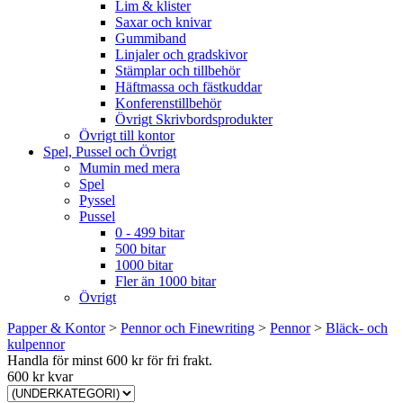
Lim & klister
Saxar och knivar
Gummiband
Linjaler och gradskivor
Stämplar och tillbehör
Häftmassa och fästkuddar
Konferenstillbehör
Övrigt Skrivbordsprodukter
Övrigt till kontor
Spel, Pussel och Övrigt
Mumin med mera
Spel
Pyssel
Pussel
0 - 499 bitar
500 bitar
1000 bitar
Fler än 1000 bitar
Övrigt
Papper & Kontor
>
Pennor och Finewriting
>
Pennor
>
Bläck- och
kulpennor
Handla för minst 600 kr för fri frakt.
600 kr kvar