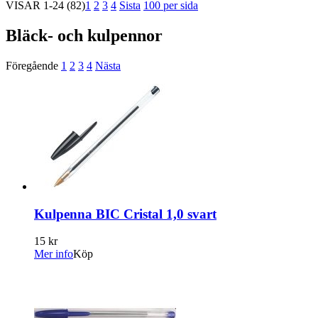
VISAR
1-24
(82)
1
2
3
4
Sista
100 per sida
Bläck- och kulpennor
Föregående
1
2
3
4
Nästa
Kulpenna BIC Cristal 1,0 svart
15 kr
Mer info
Köp