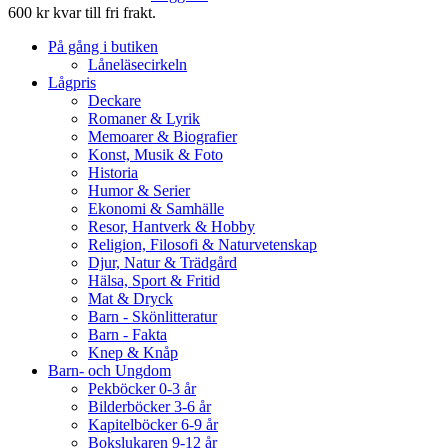
600 kr kvar till fri frakt.
På gång i butiken
Låneläsecirkeln
Lågpris
Deckare
Romaner & Lyrik
Memoarer & Biografier
Konst, Musik & Foto
Historia
Humor & Serier
Ekonomi & Samhälle
Resor, Hantverk & Hobby
Religion, Filosofi & Naturvetenskap
Djur, Natur & Trädgård
Hälsa, Sport & Fritid
Mat & Dryck
Barn - Skönlitteratur
Barn - Fakta
Knep & Knåp
Barn- och Ungdom
Pekböcker 0-3 år
Bilderböcker 3-6 år
Kapitelböcker 6-9 år
Bokslukaren 9-12 år