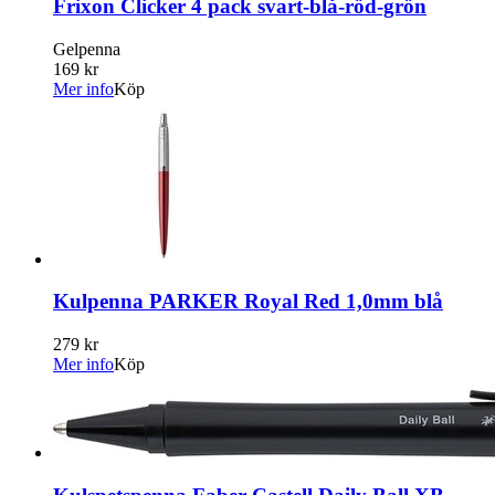
Frixon Clicker 4 pack svart-blå-röd-grön
Gelpenna
169 kr
Mer info
Köp
Kulpenna PARKER Royal Red 1,0mm blå
279 kr
Mer info
Köp