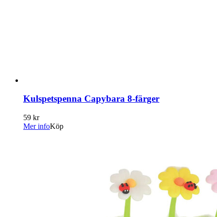
Kulspetspenna Capybara 8-färger
59 kr
Mer info
Köp