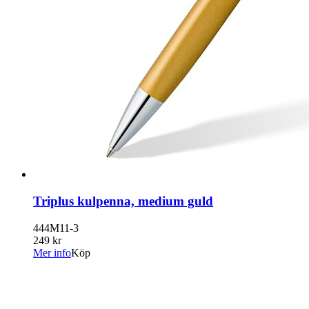
Triplus kulpenna, medium guld
444M11-3
249 kr
Mer info
Köp