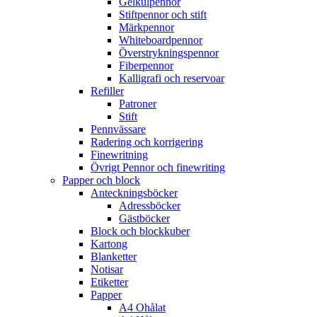
Gelkulpennor
Stiftpennor och stift
Märkpennor
Whiteboardpennor
Överstrykningspennor
Fiberpennor
Kalligrafi och reservoar
Refiller
Patroner
Stift
Pennvässare
Radering och korrigering
Finewritning
Övrigt Pennor och finewriting
Papper och block
Anteckningsböcker
Adressböcker
Gästböcker
Block och blockkuber
Kartong
Blanketter
Notisar
Etiketter
Papper
A4 Ohålat