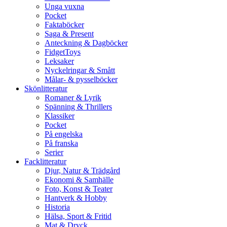
Unga vuxna
Pocket
Faktaböcker
Saga & Present
Anteckning & Dagböcker
FidgetToys
Leksaker
Nyckelringar & Smått
Målar- & pysselböcker
Skönlitteratur
Romaner & Lyrik
Spänning & Thrillers
Klassiker
Pocket
På engelska
På franska
Serier
Facklitteratur
Djur, Natur & Trädgård
Ekonomi & Samhälle
Foto, Konst & Teater
Hantverk & Hobby
Historia
Hälsa, Sport & Fritid
Mat & Dryck