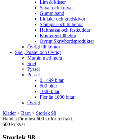
Lim & klister
Saxar och knivar
Gummiband
Linjaler och gradskivor
Stämplar och tillbehör
Häftmassa och fästkuddar
Konferenstillbehör
Övrigt Skrivbordsprodukter
Övrigt till kontor
Spel, Pussel och Övrigt
Mumin med mera
Spel
Pyssel
Pussel
0 - 499 bitar
500 bitar
1000 bitar
Fler än 1000 bitar
Övrigt
Kläder
>
Barn
>
Storlek 98
Handla för minst 600 kr för fri frakt.
600 kr kvar
Storlek 98