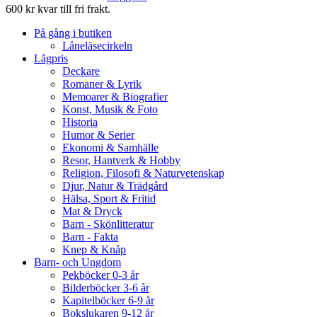
600 kr kvar till fri frakt.
På gång i butiken
Låneläsecirkeln
Lågpris
Deckare
Romaner & Lyrik
Memoarer & Biografier
Konst, Musik & Foto
Historia
Humor & Serier
Ekonomi & Samhälle
Resor, Hantverk & Hobby
Religion, Filosofi & Naturvetenskap
Djur, Natur & Trädgård
Hälsa, Sport & Fritid
Mat & Dryck
Barn - Skönlitteratur
Barn - Fakta
Knep & Knåp
Barn- och Ungdom
Pekböcker 0-3 år
Bilderböcker 3-6 år
Kapitelböcker 6-9 år
Bokslukaren 9-12 år