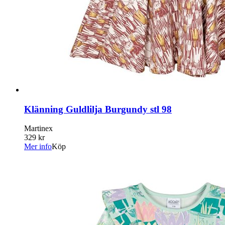
Klänning Guldlilja Burgundy stl 98
Martinex
329 kr
Mer info
Köp