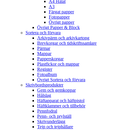
A4 Hålat
A3
Färgat papper
Fotopapper
Övrigt papper
Övrigt Papper & Block
Sortera och förvara
Arkivpärm och arkivkartong
Brevkorgar och tidskriftssamlare
Pärmar
Mappar
Papperskorgar
Plastfickor och mappar
Register
Fotoalbum
Övrigt Sortera och förvara
Skrivbordsprodukter
Gem och gemkoppar
Hålslag
Häftapparat och häftpistol
Häftklammer och tillbehör
Pennfodral
Penn- och prylställ
Skrivunderlägg
Tejp och tejphållare