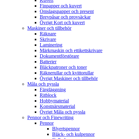
Kuvert
Finpapper och kuvert
Omslagspapper och present
Brevpåsar och provsäckar
Övrigt Kort och kuvert
Maskiner och tillbehör
Räknare
Skrivare
Laminering
Märkmaskin och ettikettskrivare
Dokumentförstörare
Batterier
Bläckpatroner och toner
Räknerullar och kvittorullar
Övrigt Maskiner och tillbehör
Måla och pyssla
Färgläggning
Ritblock
Hobbymaterial
Konstnärsmaterial
Övrigt Måla och pyssla
Pennor och Finewriting
Pennor
Blyertspennor
Bläck- och kulpennor