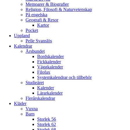
Memoarer & Biografier
Religion, Filosofi & Naturvetenskap
På engelska
Geografi & Resor
Kartor
Pocket
Uppland
Pelle Svanslös
Kalendrar
Årsbundet
Bordskalender
Fickkalender
Väggkalender
Filofax
Systemkalendrar och tillbehör
Studieåret
Kalender
Lärarkalender
Flerårskalendrar
Kläder
Vuxna
Barn
Storlek 56
Storlek 62
Storlek 68