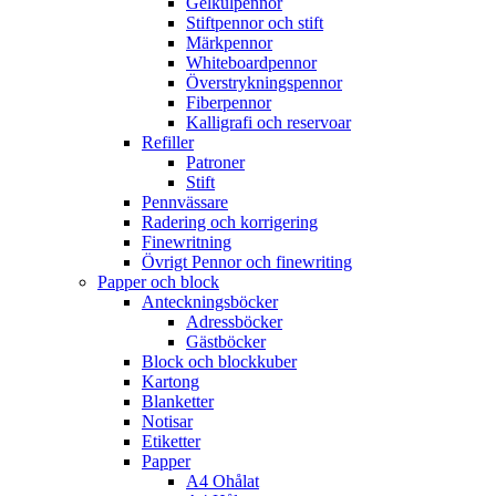
Gelkulpennor
Stiftpennor och stift
Märkpennor
Whiteboardpennor
Överstrykningspennor
Fiberpennor
Kalligrafi och reservoar
Refiller
Patroner
Stift
Pennvässare
Radering och korrigering
Finewritning
Övrigt Pennor och finewriting
Papper och block
Anteckningsböcker
Adressböcker
Gästböcker
Block och blockkuber
Kartong
Blanketter
Notisar
Etiketter
Papper
A4 Ohålat