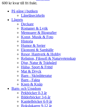
600 kr kvar till fri frakt.
På gång i butiken
Låneläsecirkeln
Lågpris
Deckare
Romaner & Lyrik
Memoarer & Biografier
Konst, Musik & Foto
Historia
Humor & Serier
Ekonomi & Samhälle
Resor, Hantverk & Hobby
Religion, Filosofi & Naturvetenskap
Djur, Natur & Trädgård
Hälsa, Sport & Fritid
Mat & Dryck
Barn - Skönlitteratur
Barn - Fakta
Knep & Knåp
Barn- och Ungdom
Pekböcker 0-3 år
Bilderböcker 3-6 år
Kapitelböcker 6-9 år
Bokslukaren 9-12 år