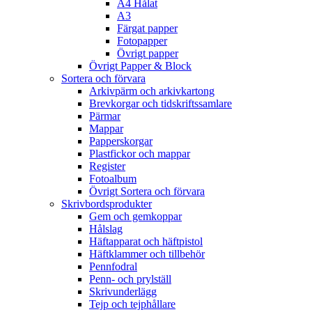
A4 Hålat
A3
Färgat papper
Fotopapper
Övrigt papper
Övrigt Papper & Block
Sortera och förvara
Arkivpärm och arkivkartong
Brevkorgar och tidskriftssamlare
Pärmar
Mappar
Papperskorgar
Plastfickor och mappar
Register
Fotoalbum
Övrigt Sortera och förvara
Skrivbordsprodukter
Gem och gemkoppar
Hålslag
Häftapparat och häftpistol
Häftklammer och tillbehör
Pennfodral
Penn- och prylställ
Skrivunderlägg
Tejp och tejphållare