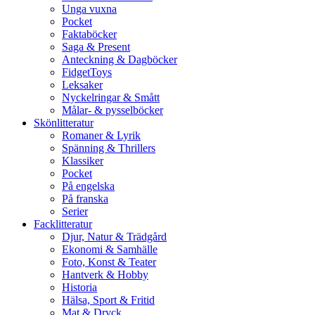
Unga vuxna
Pocket
Faktaböcker
Saga & Present
Anteckning & Dagböcker
FidgetToys
Leksaker
Nyckelringar & Smått
Målar- & pysselböcker
Skönlitteratur
Romaner & Lyrik
Spänning & Thrillers
Klassiker
Pocket
På engelska
På franska
Serier
Facklitteratur
Djur, Natur & Trädgård
Ekonomi & Samhälle
Foto, Konst & Teater
Hantverk & Hobby
Historia
Hälsa, Sport & Fritid
Mat & Dryck