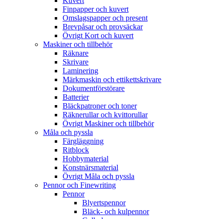
Kuvert
Finpapper och kuvert
Omslagspapper och present
Brevpåsar och provsäckar
Övrigt Kort och kuvert
Maskiner och tillbehör
Räknare
Skrivare
Laminering
Märkmaskin och ettikettskrivare
Dokumentförstörare
Batterier
Bläckpatroner och toner
Räknerullar och kvittorullar
Övrigt Maskiner och tillbehör
Måla och pyssla
Färgläggning
Ritblock
Hobbymaterial
Konstnärsmaterial
Övrigt Måla och pyssla
Pennor och Finewriting
Pennor
Blyertspennor
Bläck- och kulpennor