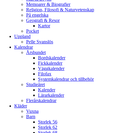
Memoarer & Biografier
Religion, Filosofi & Naturvetenskap
På engelska
Geografi & Resor
Kartor
Pocket
Uppland
Pelle Svanslös
Kalendrar
Årsbundet
Bordskalender
Fickkalender
Väggkalender
Filofax
Systemkalendrar och tillbehör
Studieåret
Kalender
Lärarkalender
Flerårskalendrar
Kläder
Vuxna
Barn
Storlek 56
Storlek 62
Storlek 68