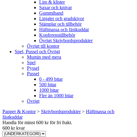
Lim & klister
Saxar och knivar
Gummiband
Linjaler och gradskivor
Stämplar och tillbehör
Häftmassa och fästkuddar
Konferenstillbehör
Övrigt Skrivbordsprodukter
Övrigt till kontor
Spel, Pussel och Övrigt
Mumin med mera
Spel
Pyssel
Pussel
0 - 499 bitar
500 bitar
1000 bitar
Fler än 1000 bitar
Övrigt
Papper & Kontor
>
Skrivbordsprodukter
>
Häftmassa och
fästkuddar
Handla för minst 600 kr för fri frakt.
600 kr kvar