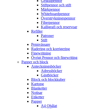
Gelkulpennor
Stiftpennor och stift
Märkpennor
Whiteboardpennor
Överstrykningspennor
Fiberpennor
Kalligrafi och reservoar
Refiller
Patroner
Stift
Pennvässare
Radering och korrigering
Finewritning
Övrigt Pennor och finewriting
Papper och block
Anteckningsböcker
Adressböcker
Gästböcker
Block och blockkuber
Kartong
Blanketter
Notisar
Etiketter
Papper
A4 Ohålat