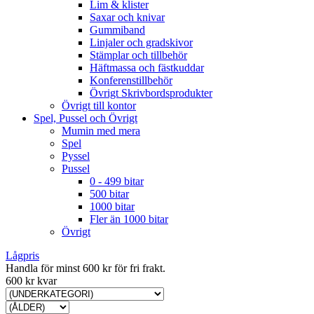
Lim & klister
Saxar och knivar
Gummiband
Linjaler och gradskivor
Stämplar och tillbehör
Häftmassa och fästkuddar
Konferenstillbehör
Övrigt Skrivbordsprodukter
Övrigt till kontor
Spel, Pussel och Övrigt
Mumin med mera
Spel
Pyssel
Pussel
0 - 499 bitar
500 bitar
1000 bitar
Fler än 1000 bitar
Övrigt
Lågpris
Handla för minst 600 kr för fri frakt.
600 kr kvar