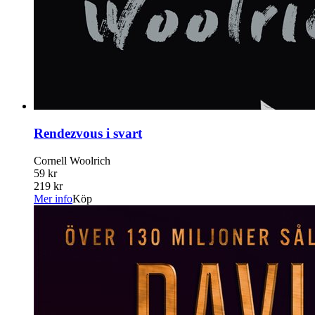
Rendezvous i svart
Cornell Woolrich
59 kr
219 kr
Mer info
Köp