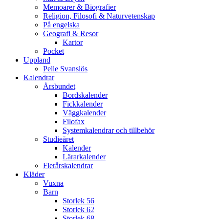
Memoarer & Biografier
Religion, Filosofi & Naturvetenskap
På engelska
Geografi & Resor
Kartor
Pocket
Uppland
Pelle Svanslös
Kalendrar
Årsbundet
Bordskalender
Fickkalender
Väggkalender
Filofax
Systemkalendrar och tillbehör
Studieåret
Kalender
Lärarkalender
Flerårskalendrar
Kläder
Vuxna
Barn
Storlek 56
Storlek 62
Storlek 68