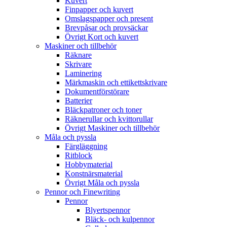
Kuvert
Finpapper och kuvert
Omslagspapper och present
Brevpåsar och provsäckar
Övrigt Kort och kuvert
Maskiner och tillbehör
Räknare
Skrivare
Laminering
Märkmaskin och ettikettskrivare
Dokumentförstörare
Batterier
Bläckpatroner och toner
Räknerullar och kvittorullar
Övrigt Maskiner och tillbehör
Måla och pyssla
Färgläggning
Ritblock
Hobbymaterial
Konstnärsmaterial
Övrigt Måla och pyssla
Pennor och Finewriting
Pennor
Blyertspennor
Bläck- och kulpennor