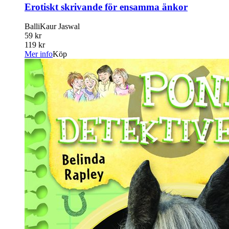
Erotiskt skrivande för ensamma änkor
BalliKaur Jaswal
59 kr
119 kr
Mer info
Köp