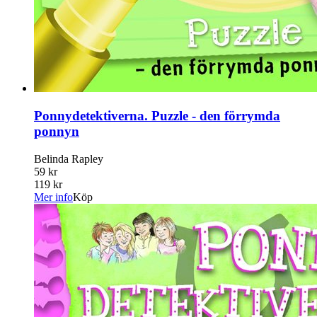
Ponnydetektiverna. Puzzle - den förrymda
ponnyn
Belinda Rapley
59 kr
119 kr
Mer info
Köp