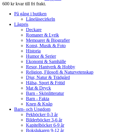
600 kr kvar till fri frakt.
På gång i butiken
Låneläsecirkeln
Lågpris
Deckare
Romaner & Lyrik
Memoarer & Biografier
Konst, Musik & Foto
Historia
Humor & Serier
Ekonomi & Samhälle
Resor, Hantverk & Hobby
Religion, Filosofi & Naturvetenskap
Djur, Natur & Trädgård
Hälsa, Sport & Fritid
Mat & Dryck
Barn - Skönlitteratur
Barn - Fakta
Knep & Knåp
Barn- och Ungdom
Pekböcker 0-3 år
Bilderböcker 3-6 år
Kapitelböcker 6-9 år
Bokslukaren 9-12 år