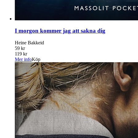
I morgon kommer jag att sakna dig
Heine Bakkeid
59 kr
119 kr
Mer info
Köp