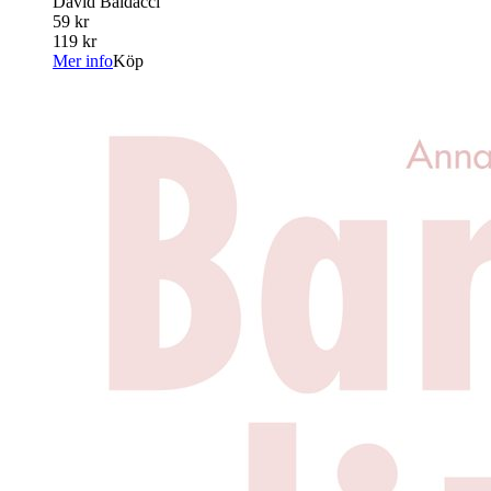
David Baldacci
59 kr
119 kr
Mer info
Köp