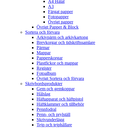
A4 Hålat
A3
Färgat papper
Fotopapper
Övrigt papper
Övrigt Papper & Block
Sortera och förvara
Arkivpärm och arkivkartong
Brevkorgar och tidskriftssamlare
Pärmar
Mappar
Papperskorgar
Plastfickor och mappar
Register
Fotoalbum
Övrigt Sortera och förvara
Skrivbordsprodukter
Gem och gemkoppar
Hålslag
Häftapparat och häftpistol
Häftklammer och tillbehör
Pennfodral
Penn- och prylställ
Skrivunderlägg
Tejp och tejphållare