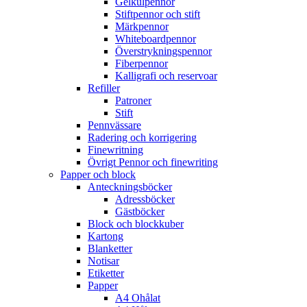
Gelkulpennor
Stiftpennor och stift
Märkpennor
Whiteboardpennor
Överstrykningspennor
Fiberpennor
Kalligrafi och reservoar
Refiller
Patroner
Stift
Pennvässare
Radering och korrigering
Finewritning
Övrigt Pennor och finewriting
Papper och block
Anteckningsböcker
Adressböcker
Gästböcker
Block och blockkuber
Kartong
Blanketter
Notisar
Etiketter
Papper
A4 Ohålat