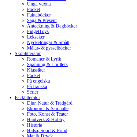
Unga vuxna
Pocket
Faktaböcker
Saga & Present
Anteckning & Dagböcker
FidgetToys
Leksaker
Nyckelringar & Smått
Målar- & pysselböcker
Skönlitteratur
Romaner & Lyrik
Spänning & Thrillers
Klassiker
Pocket
På engelska
På franska
Serier
Facklitteratur
Djur, Natur & Trädgård
Ekonomi & Samhälle
Foto, Konst & Teater
Hantverk & Hobby
Historia
Hälsa, Sport & Fritid
Mat & Dryck