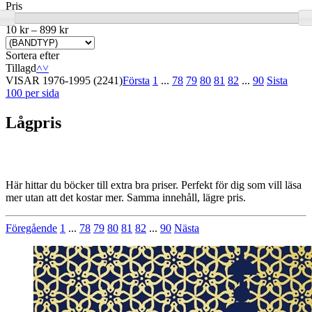
Pris
10 kr
–
899 kr
Sortera efter
Tillagd
˄
˅
VISAR
1976-1995
(2241)
Första
1
...
78
79
80
81
82
...
90
Sista
100 per sida
Lågpris
Här hittar du böcker till extra bra priser. Perfekt för dig som vill läsa
mer utan att det kostar mer. Samma innehåll, lägre pris.
Föregående
1
...
78
79
80
81
82
...
90
Nästa