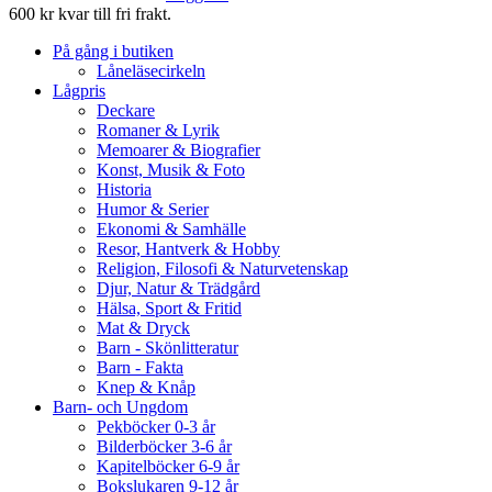
600 kr kvar till fri frakt.
På gång i butiken
Låneläsecirkeln
Lågpris
Deckare
Romaner & Lyrik
Memoarer & Biografier
Konst, Musik & Foto
Historia
Humor & Serier
Ekonomi & Samhälle
Resor, Hantverk & Hobby
Religion, Filosofi & Naturvetenskap
Djur, Natur & Trädgård
Hälsa, Sport & Fritid
Mat & Dryck
Barn - Skönlitteratur
Barn - Fakta
Knep & Knåp
Barn- och Ungdom
Pekböcker 0-3 år
Bilderböcker 3-6 år
Kapitelböcker 6-9 år
Bokslukaren 9-12 år