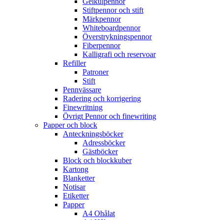
Gelkulpennor
Stiftpennor och stift
Märkpennor
Whiteboardpennor
Överstrykningspennor
Fiberpennor
Kalligrafi och reservoar
Refiller
Patroner
Stift
Pennvässare
Radering och korrigering
Finewritning
Övrigt Pennor och finewriting
Papper och block
Anteckningsböcker
Adressböcker
Gästböcker
Block och blockkuber
Kartong
Blanketter
Notisar
Etiketter
Papper
A4 Ohålat