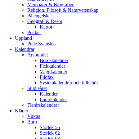
Memoarer & Biografier
Religion, Filosofi & Naturvetenskap
På engelska
Geografi & Resor
Kartor
Pocket
Uppland
Pelle Svanslös
Kalendrar
Årsbundet
Bordskalender
Fickkalender
Väggkalender
Filofax
Systemkalendrar och tillbehör
Studieåret
Kalender
Lärarkalender
Flerårskalendrar
Kläder
Vuxna
Barn
Storlek 56
Storlek 62
Storlek 68