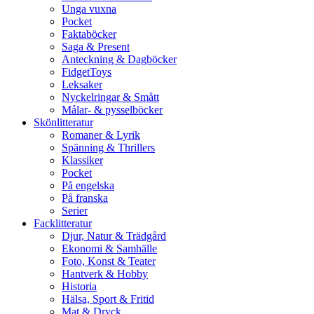
Unga vuxna
Pocket
Faktaböcker
Saga & Present
Anteckning & Dagböcker
FidgetToys
Leksaker
Nyckelringar & Smått
Målar- & pysselböcker
Skönlitteratur
Romaner & Lyrik
Spänning & Thrillers
Klassiker
Pocket
På engelska
På franska
Serier
Facklitteratur
Djur, Natur & Trädgård
Ekonomi & Samhälle
Foto, Konst & Teater
Hantverk & Hobby
Historia
Hälsa, Sport & Fritid
Mat & Dryck