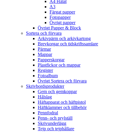
A4 Hålat
A3
Färgat papper
Fotopapper
Övrigt papper
Övrigt Papper & Block
Sortera och förvara
Arkivpärm och arkivkartong
Brevkorgar och tidskriftssamlare
Pärmar
Mappar
Papperskorgar
Plastfickor och mappar
Register
Fotoalbum
Övrigt Sortera och förvara
Skrivbordsprodukter
Gem och gemkoppar
Hålslag
Häftapparat och häftpistol
Häftklammer och tillbehör
Pennfodral
Penn- och prylställ
Skrivunderlägg
Tejp och tejphållare