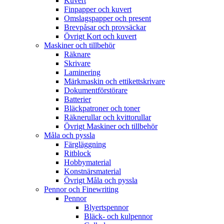
Kuvert
Finpapper och kuvert
Omslagspapper och present
Brevpåsar och provsäckar
Övrigt Kort och kuvert
Maskiner och tillbehör
Räknare
Skrivare
Laminering
Märkmaskin och ettikettskrivare
Dokumentförstörare
Batterier
Bläckpatroner och toner
Räknerullar och kvittorullar
Övrigt Maskiner och tillbehör
Måla och pyssla
Färgläggning
Ritblock
Hobbymaterial
Konstnärsmaterial
Övrigt Måla och pyssla
Pennor och Finewriting
Pennor
Blyertspennor
Bläck- och kulpennor