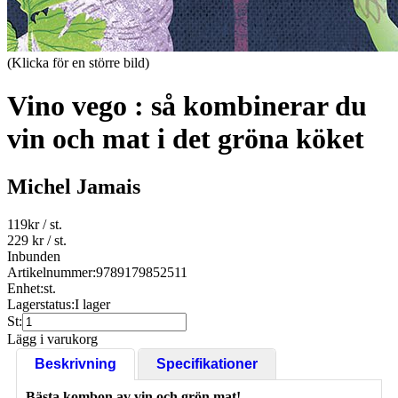
(Klicka för en större bild)
Vino vego : så kombinerar du
vin och mat i det gröna köket
Michel Jamais
119
kr
/ st.
229 kr
/ st.
Inbunden
Artikelnummer:
9789179852511
Enhet:
st.
Lagerstatus:
I lager
St:
Lägg i varukorg
Beskrivning
Specifikationer
Bästa kombon av vin och grön mat!