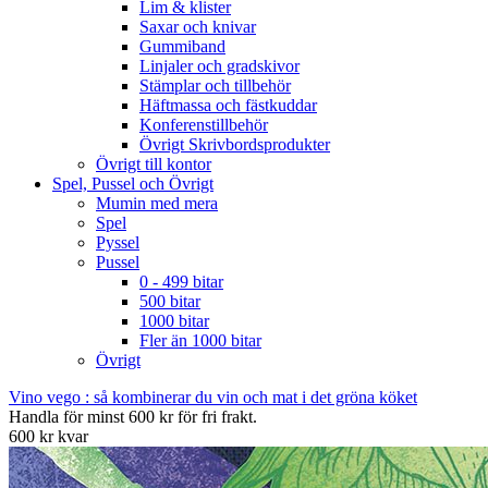
Lim & klister
Saxar och knivar
Gummiband
Linjaler och gradskivor
Stämplar och tillbehör
Häftmassa och fästkuddar
Konferenstillbehör
Övrigt Skrivbordsprodukter
Övrigt till kontor
Spel, Pussel och Övrigt
Mumin med mera
Spel
Pyssel
Pussel
0 - 499 bitar
500 bitar
1000 bitar
Fler än 1000 bitar
Övrigt
Vino vego : så kombinerar du vin och mat i det gröna köket
Handla för minst 600 kr för fri frakt.
600 kr kvar