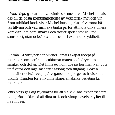
I
Vino Vego
guidar den välkände sommelieren Michel Jamais
oss till de bästa kombinationerna av vegetarisk mat och vin.
Som utbildad kock visar Michel hur de gröna råvarorna bäst
tas tillvara och vad man ska tänka på för att möta olika viners
karaktär. Inte bara smaker och dofter spelar stor roll för
samspelet, utan också texturer och till exempel kryddhetta.
Utifrån 14 vintyper har Michel Jamais skapat recept på
maträtter som perfekt kombinerar matens och dryckens
smaker och dofter. Det finns gott om tips på hur man kan byta
ut råvaror och laga mat efter säsong och tillgång. Boken
innehåller också recept på veganska buljonger och såser, den
viktiga grunden för att kunna skapa smakrika vegetariska
maträtter.
Vino Vego
ger dig nycklarna till att själv kunna experimentera
i det gröna köket så att dina mat- och vinupplevelser lyfter till
nya nivåer.