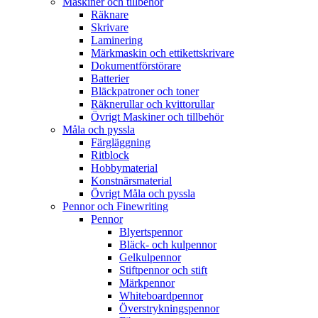
Maskiner och tillbehör
Räknare
Skrivare
Laminering
Märkmaskin och ettikettskrivare
Dokumentförstörare
Batterier
Bläckpatroner och toner
Räknerullar och kvittorullar
Övrigt Maskiner och tillbehör
Måla och pyssla
Färgläggning
Ritblock
Hobbymaterial
Konstnärsmaterial
Övrigt Måla och pyssla
Pennor och Finewriting
Pennor
Blyertspennor
Bläck- och kulpennor
Gelkulpennor
Stiftpennor och stift
Märkpennor
Whiteboardpennor
Överstrykningspennor