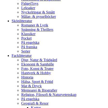
FidgetToys
Leksaker
Nyckelringar & Smått
Målar- & pysselböcker
Skönlitteratur
Romaner & Lyrik
Spänning & Thrillers
Klassiker
Pocket
På engelska
På franska
Serier
Facklitteratur
Djur, Natur & Trädgård
Ekonomi & Samhälle
Foto, Konst & Teater
Hantverk & Hobby
Historia
Hälsa, Sport & Fritid
Mat & Dryck
Memoarer & Biografier
Religion, Filosofi & Naturvetenskap
På engelska
Geografi & Resor
Kartor