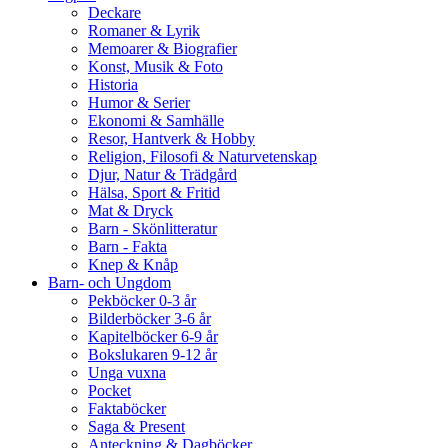
Deckare
Romaner & Lyrik
Memoarer & Biografier
Konst, Musik & Foto
Historia
Humor & Serier
Ekonomi & Samhälle
Resor, Hantverk & Hobby
Religion, Filosofi & Naturvetenskap
Djur, Natur & Trädgård
Hälsa, Sport & Fritid
Mat & Dryck
Barn - Skönlitteratur
Barn - Fakta
Knep & Knåp
Barn- och Ungdom
Pekböcker 0-3 år
Bilderböcker 3-6 år
Kapitelböcker 6-9 år
Bokslukaren 9-12 år
Unga vuxna
Pocket
Faktaböcker
Saga & Present
Anteckning & Dagböcker