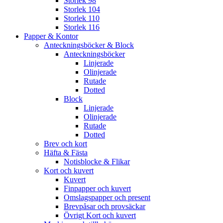
Storlek 98
Storlek 104
Storlek 110
Storlek 116
Papper & Kontor
Anteckningsböcker & Block
Anteckningsböcker
Linjerade
Olinjerade
Rutade
Dotted
Block
Linjerade
Olinjerade
Rutade
Dotted
Brev och kort
Häfta & Fästa
Notisblocke & Flikar
Kort och kuvert
Kuvert
Finpapper och kuvert
Omslagspapper och present
Brevpåsar och provsäckar
Övrigt Kort och kuvert