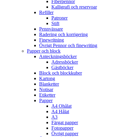
Fiberpennor
Kalligrafi och reservoar
Refiller
Patroner
Stift
Pennvässare
Radering och korrigering
Finewritning
Övrigt Pennor och finewriting
Papper och block
Anteckningsböcker
Adressböcker
Gästböcker
Block och blockkuber
Kartong
Blanketter
Notisar
Etiketter
Papper
A4 Ohålat
A4 Hålat
A3
Färgat papper
Fotopapper
Övrigt papper