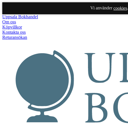
Vi använder
cookies
Uppsala Bokhandel
Om oss
Köpvillkor
Kontakta oss
Returansökan