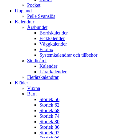
Pocket
Uppland
Pelle Svanslös
Kalendrar
Årsbundet
Bordskalender
Fickkalender
Väggkalender
Filofax
Systemkalendrar och tillbehör
Studieåret
Kalender
Lärarkalender
Flerårskalendrar
Kläder
Vuxna
Barn
Storlek 56
Storlek 62
Storlek 68
Storlek 74
Storlek 80
Storlek 86
Storlek 92