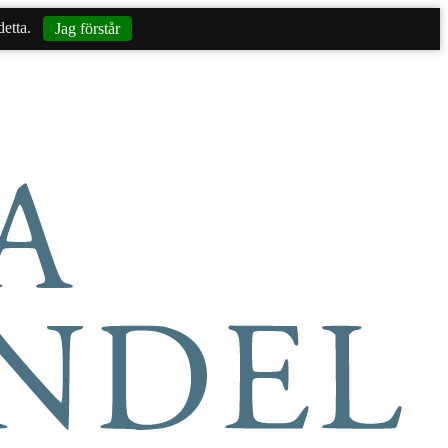
etta.
Jag förstår