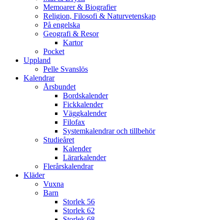
Memoarer & Biografier
Religion, Filosofi & Naturvetenskap
På engelska
Geografi & Resor
Kartor
Pocket
Uppland
Pelle Svanslös
Kalendrar
Årsbundet
Bordskalender
Fickkalender
Väggkalender
Filofax
Systemkalendrar och tillbehör
Studieåret
Kalender
Lärarkalender
Flerårskalendrar
Kläder
Vuxna
Barn
Storlek 56
Storlek 62
Storlek 68