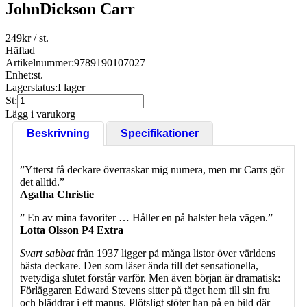
JohnDickson Carr
249
kr
/ st.
Häftad
Artikelnummer:
9789190107027
Enhet:
st.
Lagerstatus:
I lager
St:
Lägg i varukorg
Beskrivning
Specifikationer
”Ytterst få deckare överraskar mig numera, men mr Carrs gör
det alltid.”
Agatha Christie
” En av mina favoriter … Håller en på halster hela vägen.”
Lotta Olsson P4 Extra
Svart sabbat
från 1937 ligger på många listor över världens
bästa deckare. Den som läser ända till det sensationella,
tvetydiga slutet förstår varför. Men även början är dramatisk:
Förläggaren Edward Stevens sitter på tåget hem till sin fru
och bläddrar i ett manus. Plötsligt stöter han på en bild där