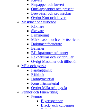
Kuvert
Finpapper och kuvert
Omslagspapper och present
Brevpåsar och provsäckar
Övrigt Kort och kuvert
Maskiner och tillbehör
Räknare
Skrivare
Laminering
Märkmaskin och ettikettskrivare
Dokumentförstörare
Batterier
Bläckpatroner och toner
Räknerullar och kvittorullar
Övrigt Maskiner och tillbehör
Måla och pyssla
Färgläggning
Ritblock
Hobbymaterial
Konstnärsmaterial
Övrigt Måla och pyssla
Pennor och Finewriting
Pennor
Blyertspennor
Bläck- och kulpennor