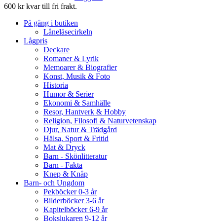
600 kr kvar till fri frakt.
På gång i butiken
Låneläsecirkeln
Lågpris
Deckare
Romaner & Lyrik
Memoarer & Biografier
Konst, Musik & Foto
Historia
Humor & Serier
Ekonomi & Samhälle
Resor, Hantverk & Hobby
Religion, Filosofi & Naturvetenskap
Djur, Natur & Trädgård
Hälsa, Sport & Fritid
Mat & Dryck
Barn - Skönlitteratur
Barn - Fakta
Knep & Knåp
Barn- och Ungdom
Pekböcker 0-3 år
Bilderböcker 3-6 år
Kapitelböcker 6-9 år
Bokslukaren 9-12 år