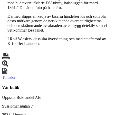
med bildtexten: ”Marie D’Aubray, halshuggen för mord
1861.” Det är ett foto på hans fru.
Därmed släpps en kedja av bisarra händelser lös och som blir
desto mörkare genom de nervkittlande övernaturligheterna
och den skrämmande avsaknaden av en trygg detektiv som vi
vet kommer lösa fallet.
I Rolf Wieslers klassiska översättning och med ett efterord av
Kristoffer Leandoer.
Tillbaka
Vår butik
Uppsala Bokhandel AB
Sysslomansgatan 7
75311 Uppsala