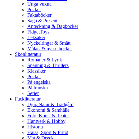
Unga vuxna
Pocket
Faktaböcker
Saga & Present
Anteckning & Dagböcker
FidgetToys
Leksaker
Nyckelringar & Smått
Målar- & pysselböcker
Skönlitteratur
Romaner & Lyrik
Spänning & Thrillers
Klassiker
Pocket
På engelska
På franska
Serier
Facklitteratur
Djur, Natur & Trädgård
Ekonomi & Samhälle
Foto, Konst & Teater
Hantverk & Hobby
Historia
Hälsa, Sport & Fritid
Mat & Dryck