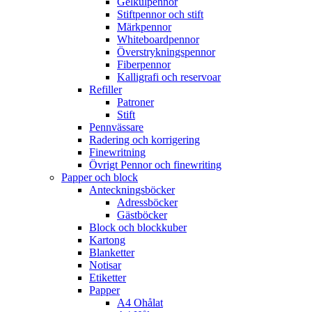
Gelkulpennor
Stiftpennor och stift
Märkpennor
Whiteboardpennor
Överstrykningspennor
Fiberpennor
Kalligrafi och reservoar
Refiller
Patroner
Stift
Pennvässare
Radering och korrigering
Finewritning
Övrigt Pennor och finewriting
Papper och block
Anteckningsböcker
Adressböcker
Gästböcker
Block och blockkuber
Kartong
Blanketter
Notisar
Etiketter
Papper
A4 Ohålat