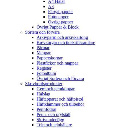
A4 Hålat
A3
Färgat papper
Fotopapper
Övrigt papper
Övrigt Papper & Block
Sortera och förvara
Arkivpärm och arkivkartong
Brevkorgar och tidskriftssamlare
Pärmar
Mappar
Papperskorgar
Plastfickor och mappar
Register
Fotoalbum
Övrigt Sortera och förvara
Skrivbordsprodukter
Gem och gemkoppar
Hålslag
Häftapparat och häftpistol
Häftklammer och tillbehör
Pennfodral
Penn- och prylställ
Skrivunderlägg
Tejp och tejphållare