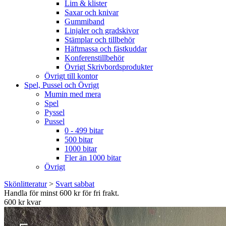
Lim & klister
Saxar och knivar
Gummiband
Linjaler och gradskivor
Stämplar och tillbehör
Häftmassa och fästkuddar
Konferenstillbehör
Övrigt Skrivbordsprodukter
Övrigt till kontor
Spel, Pussel och Övrigt
Mumin med mera
Spel
Pyssel
Pussel
0 - 499 bitar
500 bitar
1000 bitar
Fler än 1000 bitar
Övrigt
Skönlitteratur
>
Svart sabbat
Handla för minst 600 kr för fri frakt.
600 kr kvar