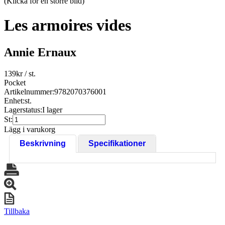
(Klicka för en större bild)
Les armoires vides
Annie Ernaux
139
kr
/ st.
Pocket
Artikelnummer:
9782070376001
Enhet:
st.
Lagerstatus:
I lager
St:
Lägg i varukorg
Beskrivning
Specifikationer
Tillbaka