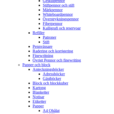
Gelkulpennor
Stiftpennor och stift
Märkpennor
Whiteboardpennor
Överstrykningspennor
Fiberpennor
Kalligrafi och reservoar
Refiller
Patroner
Stift
Pennvässare
Radering och korrigering
Finewritning
Övrigt Pennor och finewriting
Papper och block
Anteckningsböcker
Adressböcker
Gästböcker
Block och blockkuber
Kartong
Blanketter
Notisar
Etiketter
Papper
A4 Ohålat