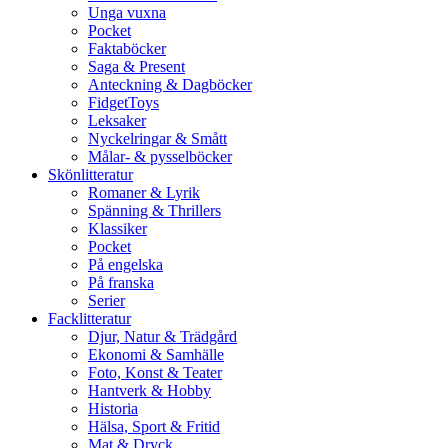
Unga vuxna
Pocket
Faktaböcker
Saga & Present
Anteckning & Dagböcker
FidgetToys
Leksaker
Nyckelringar & Smått
Målar- & pysselböcker
Skönlitteratur
Romaner & Lyrik
Spänning & Thrillers
Klassiker
Pocket
På engelska
På franska
Serier
Facklitteratur
Djur, Natur & Trädgård
Ekonomi & Samhälle
Foto, Konst & Teater
Hantverk & Hobby
Historia
Hälsa, Sport & Fritid
Mat & Dryck