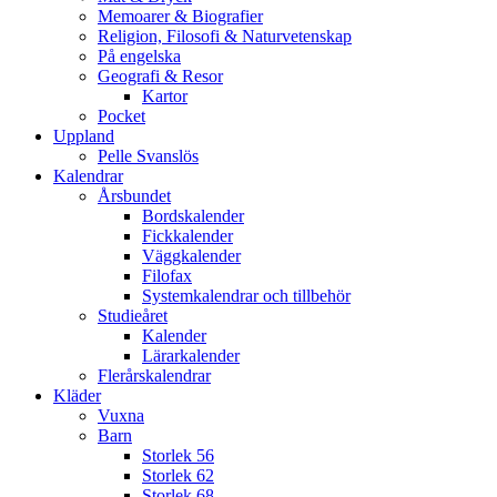
Memoarer & Biografier
Religion, Filosofi & Naturvetenskap
På engelska
Geografi & Resor
Kartor
Pocket
Uppland
Pelle Svanslös
Kalendrar
Årsbundet
Bordskalender
Fickkalender
Väggkalender
Filofax
Systemkalendrar och tillbehör
Studieåret
Kalender
Lärarkalender
Flerårskalendrar
Kläder
Vuxna
Barn
Storlek 56
Storlek 62
Storlek 68