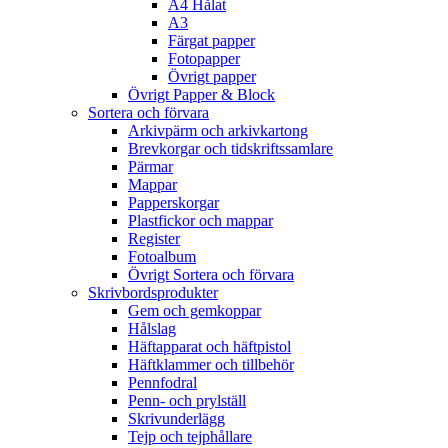
A4 Hålat
A3
Färgat papper
Fotopapper
Övrigt papper
Övrigt Papper & Block
Sortera och förvara
Arkivpärm och arkivkartong
Brevkorgar och tidskriftssamlare
Pärmar
Mappar
Papperskorgar
Plastfickor och mappar
Register
Fotoalbum
Övrigt Sortera och förvara
Skrivbordsprodukter
Gem och gemkoppar
Hålslag
Häftapparat och häftpistol
Häftklammer och tillbehör
Pennfodral
Penn- och prylställ
Skrivunderlägg
Tejp och tejphållare