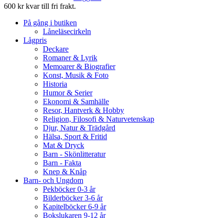
600 kr kvar till fri frakt.
På gång i butiken
Låneläsecirkeln
Lågpris
Deckare
Romaner & Lyrik
Memoarer & Biografier
Konst, Musik & Foto
Historia
Humor & Serier
Ekonomi & Samhälle
Resor, Hantverk & Hobby
Religion, Filosofi & Naturvetenskap
Djur, Natur & Trädgård
Hälsa, Sport & Fritid
Mat & Dryck
Barn - Skönlitteratur
Barn - Fakta
Knep & Knåp
Barn- och Ungdom
Pekböcker 0-3 år
Bilderböcker 3-6 år
Kapitelböcker 6-9 år
Bokslukaren 9-12 år