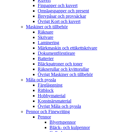
Kuvert
Finpapper och kuvert
Omslagspapper och present
Brevpåsar och provsäckar
Övrigt Kort och kuvert
Maskiner och tillbehör
Räknare
Skrivare
Laminering
Märkmaskin och ettikettskrivare
Dokumentförstörare
Batterier
Bläckpatroner och toner
Räknerullar och kvittorullar
Övrigt Maskiner och tillbehör
Måla och pyssla
Färgläggning
Ritblock
Hobbymaterial
Konstnärsmaterial
Övrigt Måla och pyssla
Pennor och Finewriting
Pennor
Blyertspennor
Bläck- och kulpennor