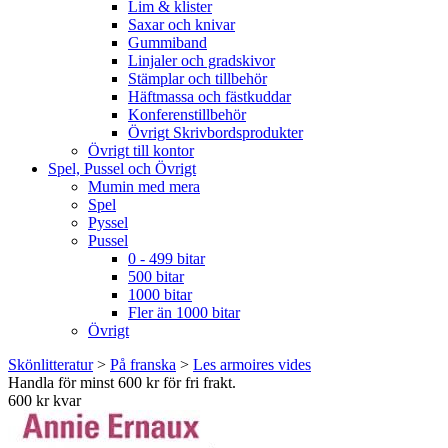
Lim & klister
Saxar och knivar
Gummiband
Linjaler och gradskivor
Stämplar och tillbehör
Häftmassa och fästkuddar
Konferenstillbehör
Övrigt Skrivbordsprodukter
Övrigt till kontor
Spel, Pussel och Övrigt
Mumin med mera
Spel
Pyssel
Pussel
0 - 499 bitar
500 bitar
1000 bitar
Fler än 1000 bitar
Övrigt
Skönlitteratur
>
På franska
>
Les armoires vides
Handla för minst 600 kr för fri frakt.
600 kr kvar