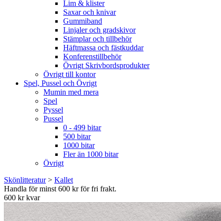
Lim & klister
Saxar och knivar
Gummiband
Linjaler och gradskivor
Stämplar och tillbehör
Häftmassa och fästkuddar
Konferenstillbehör
Övrigt Skrivbordsprodukter
Övrigt till kontor
Spel, Pussel och Övrigt
Mumin med mera
Spel
Pyssel
Pussel
0 - 499 bitar
500 bitar
1000 bitar
Fler än 1000 bitar
Övrigt
Skönlitteratur
>
Kallet
Handla för minst 600 kr för fri frakt.
600 kr kvar