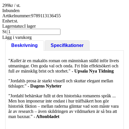
299
kr
/ st.
Inbunden
Artikelnummer:
9789113136455
Enhet:
st.
Lagerstatus:
I lager
St:
Lägg i varukorg
Beskrivning
Specifikationer
"
Kallet
är en makalös roman om människan ställd inför livets
utmaningar. Om goda val och onda. Fri från effektsökeri och
full av mänsklig brist och storhet."
- Upsala Nya Tidning
"Jordahls prosa är starkt visuell och skuttar elegant mellan
tidslager.”
- Dagens Nyheter
”Jordahl behärskar fullt ut den historiska romanens språk ...
Men hon imponerar inte endast i hur träffsäkert hon gör
historisk fiktion – mellan raderna glimtar vad som måste vara
år av research – även skildringen av vildmarken är så bra att
man baxnar.”
- Aftonbladet