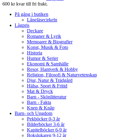
600 kr kvar till fri frakt.
På gång i butiken
Låneläsecirkeln
Lågpris
Deckare
Romaner & Lyrik
Memoarer & Biografier
Konst, Musik & Foto
Historia
Humor & Serier
Ekonomi & Samhälle
Resor, Hantverk & Hobby
Religion, Filosofi & Naturvetenskap
Djur, Natur & Trädgård
Hälsa, Sport & Fritid
Mat & Dryck
Barn - Skönlitteratur
Barn - Fakta
Knep & Knåp
Barn- och Ungdom
Pekböcker 0-3 år
Bilderböcker 3-6 år
Kapitelböcker 6-9 år
Bokslukaren 9-12 år