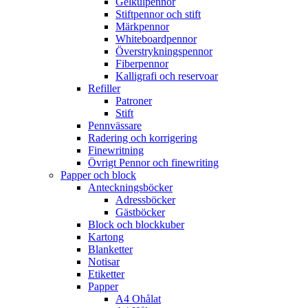
Gelkulpennor
Stiftpennor och stift
Märkpennor
Whiteboardpennor
Överstrykningspennor
Fiberpennor
Kalligrafi och reservoar
Refiller
Patroner
Stift
Pennvässare
Radering och korrigering
Finewritning
Övrigt Pennor och finewriting
Papper och block
Anteckningsböcker
Adressböcker
Gästböcker
Block och blockkuber
Kartong
Blanketter
Notisar
Etiketter
Papper
A4 Ohålat