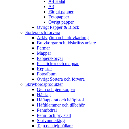
A4 Hålat
A3
Färgat papper
Fotopapper
Övrigt papper
Övrigt Papper & Block
Sortera och förvara
Arkivpärm och arkivkartong
Brevkorgar och tidskriftssamlare
Pärmar
Mappar
Papperskorgar
Plastfickor och mappar
Register
Fotoalbum
Övrigt Sortera och förvara
Skrivbordsprodukter
Gem och gemkoppar
Hålslag
Häftapparat och häftpistol
Häftklammer och tillbehör
Pennfodral
Penn- och prylställ
Skrivunderlägg
Tejp och tejphållare