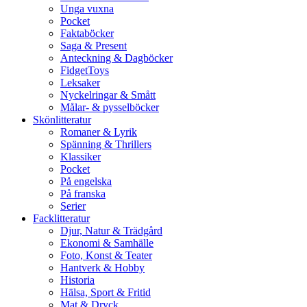
Unga vuxna
Pocket
Faktaböcker
Saga & Present
Anteckning & Dagböcker
FidgetToys
Leksaker
Nyckelringar & Smått
Målar- & pysselböcker
Skönlitteratur
Romaner & Lyrik
Spänning & Thrillers
Klassiker
Pocket
På engelska
På franska
Serier
Facklitteratur
Djur, Natur & Trädgård
Ekonomi & Samhälle
Foto, Konst & Teater
Hantverk & Hobby
Historia
Hälsa, Sport & Fritid
Mat & Dryck