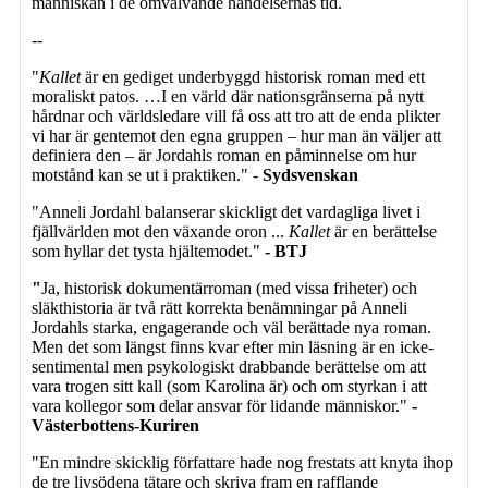
människan i de omvälvande händelsernas tid.
--
"
Kallet
är en gediget underbyggd historisk roman med ett
moraliskt patos. …
I en värld där nationsgränserna på nytt
hårdnar och världsledare vill få oss att tro att de enda plikter
vi har är gentemot den egna gruppen – hur man än väljer att
definiera den – är Jordahls roman en påminnelse om hur
motstånd kan se ut i praktiken." -
Sydsvenskan
"Anneli Jordahl balanserar skickligt det vardagliga livet i
fjällvärlden mot den växande oron ...
Kallet
är en berättelse
som hyllar det tysta hjältemodet."
- BTJ
"
Ja, historisk dokumentärroman (med vissa friheter) och
släkthistoria är två rätt korrekta benämningar på Anneli
Jordahls starka, engagerande och väl berättade nya roman.
Men det som längst finns kvar efter min läsning är en icke-
sentimental men psykologiskt drabbande berättelse om att
vara trogen sitt kall (som Karolina är) och om styrkan i att
vara kollegor som delar ansvar för lidande människor."
-
Västerbottens-Kuriren
"En mindre skicklig författare hade nog frestats att knyta ihop
de tre livsödena tätare och skriva fram en rafflande