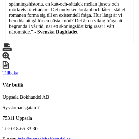
spänningshistoria, en katt-och-råttalek mellan ljusets och
mörkrets företrädare. Det undviker Jordahl och låter i stället
romanen forma sig till en existentiell fråga. Hur långt är vi
beredda att gå för en nästa i nöd? Det är en viktig fråga att
begrunda i vår tid, när ett skoningslöst krig rasar i vårt
närområde." -
Svenska Dagbladet
Tillbaka
Vår butik
Uppsala Bokhandel AB
Sysslomansgatan 7
75311 Uppsala
Tel: 018-65 33 30