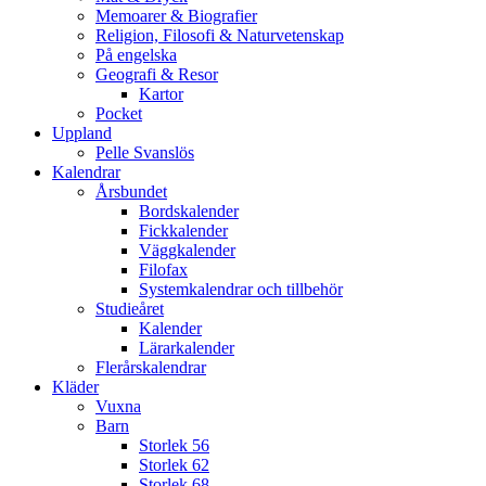
Memoarer & Biografier
Religion, Filosofi & Naturvetenskap
På engelska
Geografi & Resor
Kartor
Pocket
Uppland
Pelle Svanslös
Kalendrar
Årsbundet
Bordskalender
Fickkalender
Väggkalender
Filofax
Systemkalendrar och tillbehör
Studieåret
Kalender
Lärarkalender
Flerårskalendrar
Kläder
Vuxna
Barn
Storlek 56
Storlek 62
Storlek 68