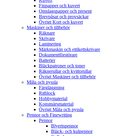
Kuvert
Finpapper och kuvert
Omslagspapper och present
Brevpåsar och provsäckar
Övrigt Kort och kuvert
Maskiner och tillbehör
Räknare
Skrivare
Laminering
Märkmaskin och ettikettskrivare
Dokumentförstörare
Batterier
Bläckpatroner och toner
Räknerullar och kvittorullar
Övrigt Maskiner och tillbehör
Måla och pyssla
Färgläggning
Ritblock
Hobbymaterial
Konstnärsmaterial
Övrigt Måla och pyssla
Pennor och Finewriting
Pennor
Blyertspennor
Bläck- och kulpennor