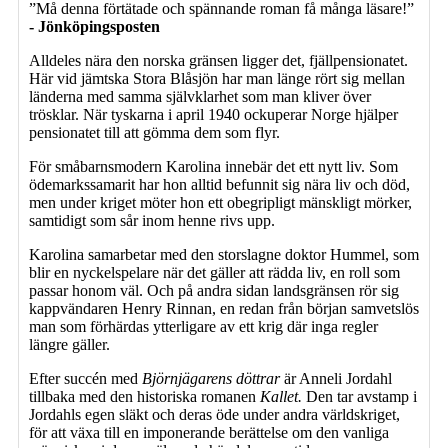
”Må denna förtätade och spännande roman få många läsare!”
- Jönköpingsposten
Alldeles nära den norska gränsen ligger det, fjällpensionatet.
Här vid jämtska Stora Blåsjön har man länge rört sig mellan
länderna med samma självklarhet som man kliver över
trösklar. När tyskarna i april 1940 ockuperar Norge hjälper
pensionatet till att gömma dem som flyr.
För småbarnsmodern Karolina innebär det ett nytt liv. Som
ödemarkssamarit har hon alltid befunnit sig nära liv och död,
men under kriget möter hon ett obegripligt mänskligt mörker,
samtidigt som sår inom henne rivs upp.
Karolina samarbetar med den storslagne doktor Hummel, som
blir en nyckelspelare när det gäller att rädda liv, en roll som
passar honom väl. Och på andra sidan landsgränsen rör sig
kappvändaren Henry Rinnan, en redan från början samvetslös
man som förhärdas ytterligare av ett krig där inga regler
längre gäller.
Efter succén med
Björnjägarens döttrar
är Anneli Jordahl
tillbaka med den historiska romanen
Kallet.
Den tar avstamp i
Jordahls egen släkt och deras öde under andra världskriget,
för att växa till en imponerande berättelse om den vanliga