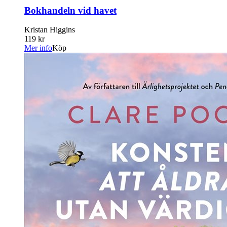
Bokhandeln vid havet
Kristan Higgins
119 kr
Mer info
Köp