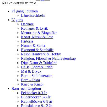
600 kr kvar till fri frakt.
På gång i butiken
Låneläsecirkeln
Lågpris
Deckare
Romaner & Lyrik
Memoarer & Biografier
Konst, Musik & Foto
Historia
Humor & Serier
Ekonomi & Samhälle
Resor, Hantverk & Hobby
Religion, Filosofi & Naturvetenskap
Djur, Natur & Trädgård
Hälsa, Sport & Fritid
Mat & Dryck
Barn - Skönlitteratur
Barn - Fakta
Knep & Knåp
Barn- och Ungdom
Pekböcker 0-3 år
Bilderböcker 3-6 år
Kapitelböcker 6-9 år
Bokslukaren 9-12 år