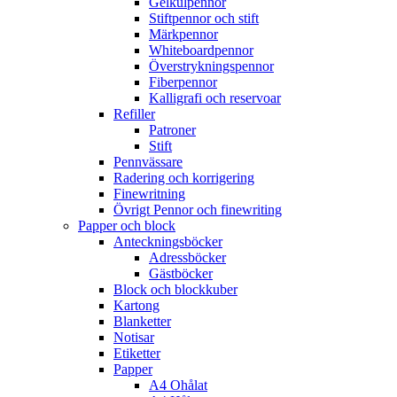
Gelkulpennor
Stiftpennor och stift
Märkpennor
Whiteboardpennor
Överstrykningspennor
Fiberpennor
Kalligrafi och reservoar
Refiller
Patroner
Stift
Pennvässare
Radering och korrigering
Finewritning
Övrigt Pennor och finewriting
Papper och block
Anteckningsböcker
Adressböcker
Gästböcker
Block och blockkuber
Kartong
Blanketter
Notisar
Etiketter
Papper
A4 Ohålat