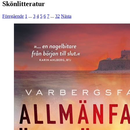
Skönlitteratur
Föregående
1
...
3
4
5
6
7
...
32
Nästa