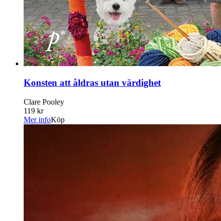
Konsten att åldras utan värdighet
Clare Pooley
119 kr
Mer info
Köp