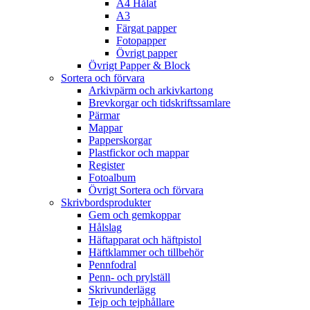
A4 Hålat
A3
Färgat papper
Fotopapper
Övrigt papper
Övrigt Papper & Block
Sortera och förvara
Arkivpärm och arkivkartong
Brevkorgar och tidskriftssamlare
Pärmar
Mappar
Papperskorgar
Plastfickor och mappar
Register
Fotoalbum
Övrigt Sortera och förvara
Skrivbordsprodukter
Gem och gemkoppar
Hålslag
Häftapparat och häftpistol
Häftklammer och tillbehör
Pennfodral
Penn- och prylställ
Skrivunderlägg
Tejp och tejphållare