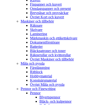
Kuvert
Finpapper och kuvert
Omslagspapper och present
Brevpåsar och provsäckar
Övrigt Kort och kuvert
Maskiner och tillbehör
Räknare
Skrivare
Laminering
Märkmaskin och ettikettskrivare
Dokumentförstörare
Batterier
Bläckpatroner och toner
Räknerullar och kvittorullar
Övrigt Maskiner och tillbehör
Måla och pyssla
Färgläggning
Ritblock
Hobbymaterial
Konstnärsmaterial
Övrigt Måla och pyssla
Pennor och Finewriting
Pennor
Blyertspennor
Bläck- och kulpennor