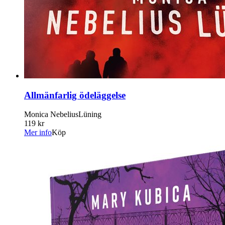
Allmänfarlig ödeläggelse
Monica NebeliusLüning
119 kr
Mer info
Köp