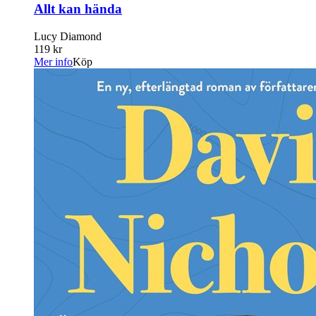
Allt kan hända
Lucy Diamond
119 kr
Mer info
Köp