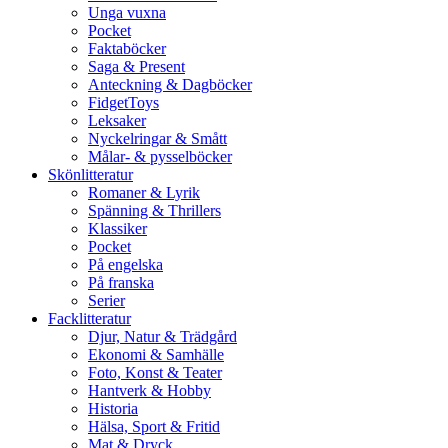
Unga vuxna
Pocket
Faktaböcker
Saga & Present
Anteckning & Dagböcker
FidgetToys
Leksaker
Nyckelringar & Smått
Målar- & pysselböcker
Skönlitteratur
Romaner & Lyrik
Spänning & Thrillers
Klassiker
Pocket
På engelska
På franska
Serier
Facklitteratur
Djur, Natur & Trädgård
Ekonomi & Samhälle
Foto, Konst & Teater
Hantverk & Hobby
Historia
Hälsa, Sport & Fritid
Mat & Dryck