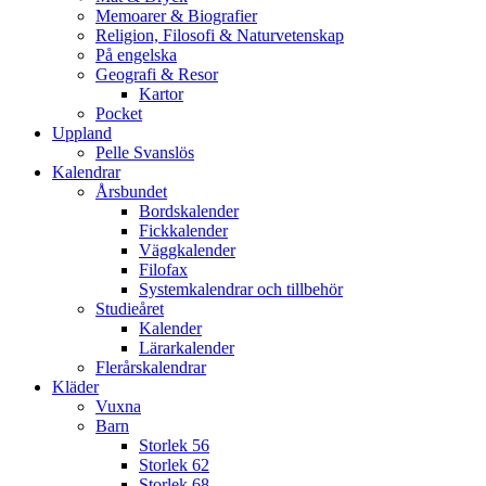
Memoarer & Biografier
Religion, Filosofi & Naturvetenskap
På engelska
Geografi & Resor
Kartor
Pocket
Uppland
Pelle Svanslös
Kalendrar
Årsbundet
Bordskalender
Fickkalender
Väggkalender
Filofax
Systemkalendrar och tillbehör
Studieåret
Kalender
Lärarkalender
Flerårskalendrar
Kläder
Vuxna
Barn
Storlek 56
Storlek 62
Storlek 68