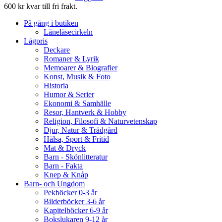
600 kr kvar till fri frakt.
På gång i butiken
Låneläsecirkeln
Lågpris
Deckare
Romaner & Lyrik
Memoarer & Biografier
Konst, Musik & Foto
Historia
Humor & Serier
Ekonomi & Samhälle
Resor, Hantverk & Hobby
Religion, Filosofi & Naturvetenskap
Djur, Natur & Trädgård
Hälsa, Sport & Fritid
Mat & Dryck
Barn - Skönlitteratur
Barn - Fakta
Knep & Knåp
Barn- och Ungdom
Pekböcker 0-3 år
Bilderböcker 3-6 år
Kapitelböcker 6-9 år
Bokslukaren 9-12 år