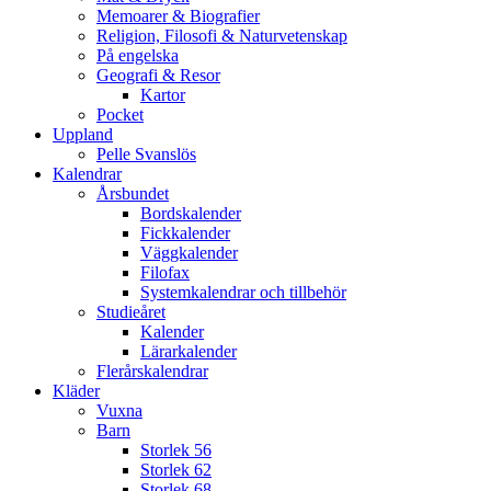
Memoarer & Biografier
Religion, Filosofi & Naturvetenskap
På engelska
Geografi & Resor
Kartor
Pocket
Uppland
Pelle Svanslös
Kalendrar
Årsbundet
Bordskalender
Fickkalender
Väggkalender
Filofax
Systemkalendrar och tillbehör
Studieåret
Kalender
Lärarkalender
Flerårskalendrar
Kläder
Vuxna
Barn
Storlek 56
Storlek 62
Storlek 68