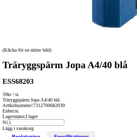
(Klicka för en större bild)
Träryggspärm Jopa A4/40 blå
ESS68203
59
kr
/ st.
Träryggspärm Jopa A4/40 blå
Artikelnummer:
7312700682039
Enhet:
st.
Lagerstatus:
I lager
St:
Lägg i varukorg
Beskrivning
Specifikationer