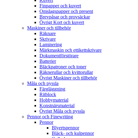
Kuvert
Finpapper och kuvert
Omslagspapper och present
Brevpåsar och provsäckar
Övrigt Kort och kuvert
Maskiner och tillbehör
Räknare
Skrivare
Laminering
Märkmaskin och ettikettskrivare
Dokumentförstörare
Batterier
Bläckpatroner och toner
Räknerullar och kvittorullar
Övrigt Maskiner och tillbehör
Måla och pyssla
Färgläggning
Ritblock
Hobbymaterial
Konstnärsmaterial
Övrigt Måla och pyssla
Pennor och Finewriting
Pennor
Blyertspennor
Bläck- och kulpennor