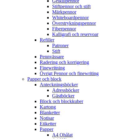
Gelkulpennor
Stiftpennor och stift
Märkpennor
Whiteboardpennor
Överstrykningspennor
Fiberpennor
Kalligrafi och reservoar
Refiller
Patroner
Stift
Pennvässare
Radering och korrigering
Finewritning
Övrigt Pennor och finewriting
Papper och block
Anteckningsböcker
Adressböcker
Gästböcker
Block och blockkuber
Kartong
Blanketter
Notisar
Etiketter
Papper
A4 Ohålat