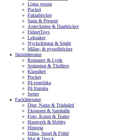
Unga vuxna
Pocket
Faktaböcker
Saga & Present
Anteckning & Dagböcker
FidgetToys
Leksaker
Nyckelringar & Smått
Målar- & pysselböcker
Skönlitteratur
Romaner & Lyrik
Spänning & Thrillers
Klassiker
Pocket
På engelska
På franska
Serier
Facklitteratur
Djur, Natur & Trädgård
Ekonomi & Samhälle
Foto, Konst & Teater
Hantverk & Hobby
Historia
Hälsa, Sport & Fritid
Mat & Dryck