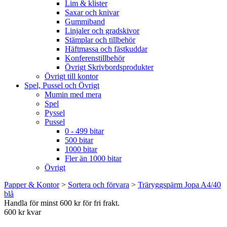
Lim & klister
Saxar och knivar
Gummiband
Linjaler och gradskivor
Stämplar och tillbehör
Häftmassa och fästkuddar
Konferenstillbehör
Övrigt Skrivbordsprodukter
Övrigt till kontor
Spel, Pussel och Övrigt
Mumin med mera
Spel
Pyssel
Pussel
0 - 499 bitar
500 bitar
1000 bitar
Fler än 1000 bitar
Övrigt
Papper & Kontor
>
Sortera och förvara
>
Träryggspärm Jopa A4/40
blå
Handla för minst 600 kr för fri frakt.
600 kr kvar