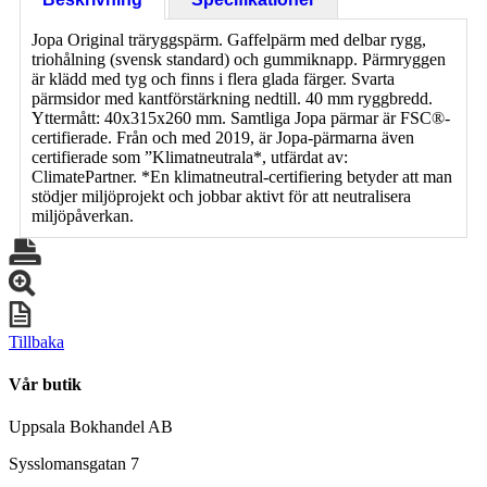
Jopa Original träryggspärm. Gaffelpärm med delbar rygg,
triohålning (svensk standard) och gummiknapp. Pärmryggen
är klädd med tyg och finns i flera glada färger. Svarta
pärmsidor med kantförstärkning nedtill. 40 mm ryggbredd.
Yttermått: 40x315x260 mm. Samtliga Jopa pärmar är FSC®-
certifierade. Från och med 2019, är Jopa-pärmarna även
certifierade som ”Klimatneutrala*, utfärdat av:
ClimatePartner. *En klimatneutral-certifiering betyder att man
stödjer miljöprojekt och jobbar aktivt för att neutralisera
miljöpåverkan.
Tillbaka
Vår butik
Uppsala Bokhandel AB
Sysslomansgatan 7