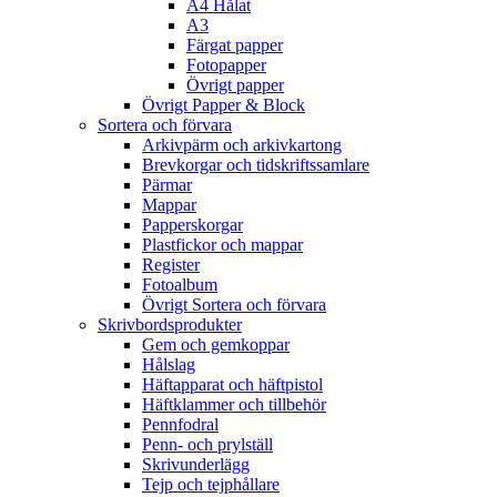
A4 Hålat
A3
Färgat papper
Fotopapper
Övrigt papper
Övrigt Papper & Block
Sortera och förvara
Arkivpärm och arkivkartong
Brevkorgar och tidskriftssamlare
Pärmar
Mappar
Papperskorgar
Plastfickor och mappar
Register
Fotoalbum
Övrigt Sortera och förvara
Skrivbordsprodukter
Gem och gemkoppar
Hålslag
Häftapparat och häftpistol
Häftklammer och tillbehör
Pennfodral
Penn- och prylställ
Skrivunderlägg
Tejp och tejphållare