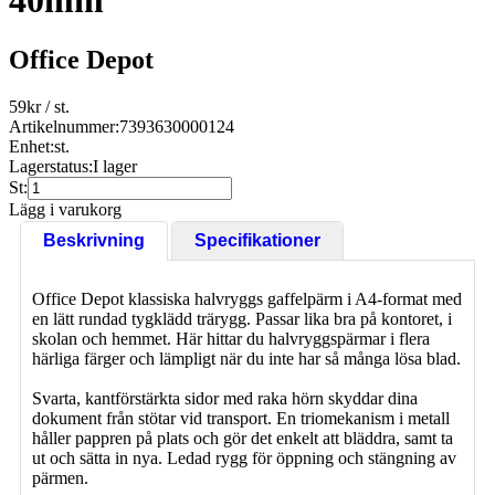
40mm
Office Depot
59
kr
/ st.
Artikelnummer:
7393630000124
Enhet:
st.
Lagerstatus:
I lager
St:
Lägg i varukorg
Beskrivning
Specifikationer
Office Depot klassiska halvryggs gaffelpärm i A4-format med
en lätt rundad tygklädd trärygg. Passar lika bra på kontoret, i
skolan och hemmet. Här hittar du halvryggspärmar i flera
härliga färger och lämpligt när du inte har så många lösa blad.
Svarta, kantförstärkta sidor med raka hörn skyddar dina
dokument från stötar vid transport. En triomekanism i metall
håller pappren på plats och gör det enkelt att bläddra, samt ta
ut och sätta in nya. Ledad rygg för öppning och stängning av
pärmen.