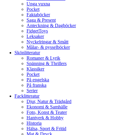
Unga vuxna
Pocket
Faktaböcker
Saga & Present
Anteckning & Dagböcker
FidgetToys
Leksaker
Nyckelringar & Smått
Målar- & pysselböcker
Skönlitteratur
Romaner & Lyrik
Spänning & Thrillers
Klassiker
Pocket
På engelska
På franska
Serier
Facklitteratur
Djur, Natur & Trädgård
Ekonomi & Samhälle
Foto, Konst & Teater
Hantverk & Hobby
Historia
Hälsa, Sport & Fritid
Mat & Dryck