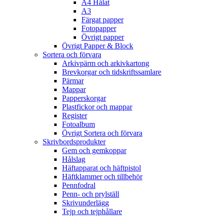
A4 Hålat
A3
Färgat papper
Fotopapper
Övrigt papper
Övrigt Papper & Block
Sortera och förvara
Arkivpärm och arkivkartong
Brevkorgar och tidskriftssamlare
Pärmar
Mappar
Papperskorgar
Plastfickor och mappar
Register
Fotoalbum
Övrigt Sortera och förvara
Skrivbordsprodukter
Gem och gemkoppar
Hålslag
Häftapparat och häftpistol
Häftklammer och tillbehör
Pennfodral
Penn- och prylställ
Skrivunderlägg
Tejp och tejphållare