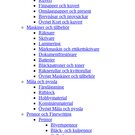
Kuvert
Finpapper och kuvert
Omslagspapper och present
Brevpåsar och provsäckar
Övrigt Kort och kuvert
Maskiner och tillbehör
Räknare
Skrivare
Laminering
Märkmaskin och ettikettskrivare
Dokumentförstörare
Batterier
Bläckpatroner och toner
Räknerullar och kvittorullar
Övrigt Maskiner och tillbehör
Måla och pyssla
Färgläggning
Ritblock
Hobbymaterial
Konstnärsmaterial
Övrigt Måla och pyssla
Pennor och Finewriting
Pennor
Blyertspennor
Bläck- och kulpennor