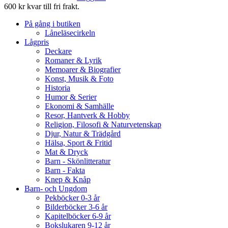
600 kr kvar till fri frakt.
På gång i butiken
Låneläsecirkeln
Lågpris
Deckare
Romaner & Lyrik
Memoarer & Biografier
Konst, Musik & Foto
Historia
Humor & Serier
Ekonomi & Samhälle
Resor, Hantverk & Hobby
Religion, Filosofi & Naturvetenskap
Djur, Natur & Trädgård
Hälsa, Sport & Fritid
Mat & Dryck
Barn - Skönlitteratur
Barn - Fakta
Knep & Knåp
Barn- och Ungdom
Pekböcker 0-3 år
Bilderböcker 3-6 år
Kapitelböcker 6-9 år
Bokslukaren 9-12 år