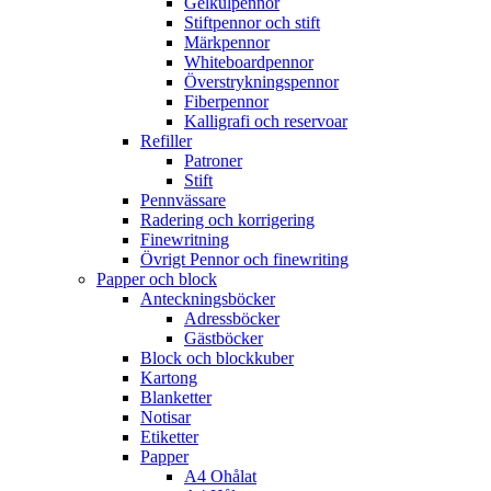
Gelkulpennor
Stiftpennor och stift
Märkpennor
Whiteboardpennor
Överstrykningspennor
Fiberpennor
Kalligrafi och reservoar
Refiller
Patroner
Stift
Pennvässare
Radering och korrigering
Finewritning
Övrigt Pennor och finewriting
Papper och block
Anteckningsböcker
Adressböcker
Gästböcker
Block och blockkuber
Kartong
Blanketter
Notisar
Etiketter
Papper
A4 Ohålat