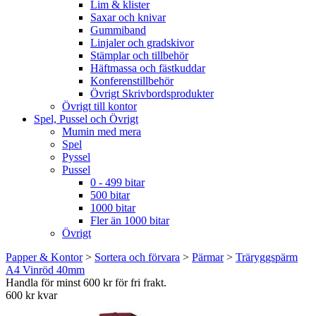
Lim & klister
Saxar och knivar
Gummiband
Linjaler och gradskivor
Stämplar och tillbehör
Häftmassa och fästkuddar
Konferenstillbehör
Övrigt Skrivbordsprodukter
Övrigt till kontor
Spel, Pussel och Övrigt
Mumin med mera
Spel
Pyssel
Pussel
0 - 499 bitar
500 bitar
1000 bitar
Fler än 1000 bitar
Övrigt
Papper & Kontor
>
Sortera och förvara
>
Pärmar
>
Träryggspärm
A4 Vinröd 40mm
Handla för minst 600 kr för fri frakt.
600 kr kvar