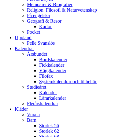
Memoarer & Biografier
Religion, Filosofi & Naturvetenskap
På engelska
Geografi & Resor
Kartor
Pocket
Uppland
Pelle Svanslös
Kalendrar
Årsbundet
Bordskalender
Fickkalender
Väggkalender
Filofax
Systemkalendrar och tillbehör
Studieåret
Kalender
Lärarkalender
Flerårskalendrar
Kläder
Vuxna
Barn
Storlek 56
Storlek 62
Storlek 68