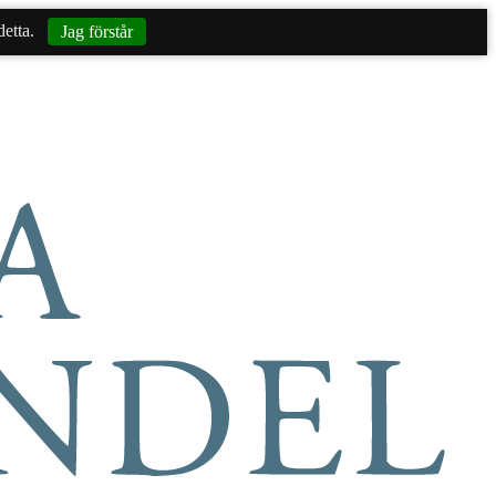
etta.
Jag förstår