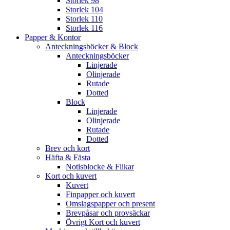
Storlek 98
Storlek 104
Storlek 110
Storlek 116
Papper & Kontor
Anteckningsböcker & Block
Anteckningsböcker
Linjerade
Olinjerade
Rutade
Dotted
Block
Linjerade
Olinjerade
Rutade
Dotted
Brev och kort
Häfta & Fästa
Notisblocke & Flikar
Kort och kuvert
Kuvert
Finpapper och kuvert
Omslagspapper och present
Brevpåsar och provsäckar
Övrigt Kort och kuvert