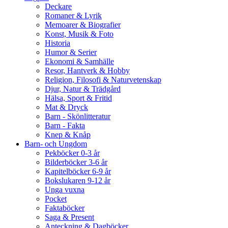
Deckare
Romaner & Lyrik
Memoarer & Biografier
Konst, Musik & Foto
Historia
Humor & Serier
Ekonomi & Samhälle
Resor, Hantverk & Hobby
Religion, Filosofi & Naturvetenskap
Djur, Natur & Trädgård
Hälsa, Sport & Fritid
Mat & Dryck
Barn - Skönlitteratur
Barn - Fakta
Knep & Knåp
Barn- och Ungdom
Pekböcker 0-3 år
Bilderböcker 3-6 år
Kapitelböcker 6-9 år
Bokslukaren 9-12 år
Unga vuxna
Pocket
Faktaböcker
Saga & Present
Anteckning & Dagböcker