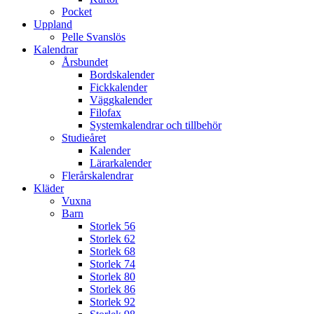
Pocket
Uppland
Pelle Svanslös
Kalendrar
Årsbundet
Bordskalender
Fickkalender
Väggkalender
Filofax
Systemkalendrar och tillbehör
Studieåret
Kalender
Lärarkalender
Flerårskalendrar
Kläder
Vuxna
Barn
Storlek 56
Storlek 62
Storlek 68
Storlek 74
Storlek 80
Storlek 86
Storlek 92