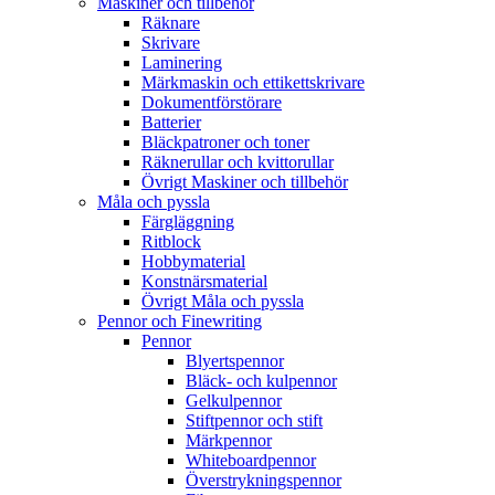
Maskiner och tillbehör
Räknare
Skrivare
Laminering
Märkmaskin och ettikettskrivare
Dokumentförstörare
Batterier
Bläckpatroner och toner
Räknerullar och kvittorullar
Övrigt Maskiner och tillbehör
Måla och pyssla
Färgläggning
Ritblock
Hobbymaterial
Konstnärsmaterial
Övrigt Måla och pyssla
Pennor och Finewriting
Pennor
Blyertspennor
Bläck- och kulpennor
Gelkulpennor
Stiftpennor och stift
Märkpennor
Whiteboardpennor
Överstrykningspennor