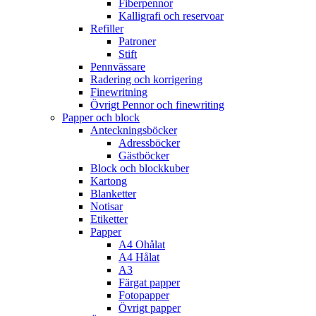
Fiberpennor
Kalligrafi och reservoar
Refiller
Patroner
Stift
Pennvässare
Radering och korrigering
Finewritning
Övrigt Pennor och finewriting
Papper och block
Anteckningsböcker
Adressböcker
Gästböcker
Block och blockkuber
Kartong
Blanketter
Notisar
Etiketter
Papper
A4 Ohålat
A4 Hålat
A3
Färgat papper
Fotopapper
Övrigt papper