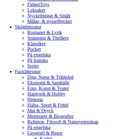
FidgetToys
Leksaker
Nyckelringar & Smått
Målar- & pysselböcker
Skönlitteratur
Romaner & Lyrik
Spänning & Thrillers
Klassiker
Pocket
På engelska
På franska
Serier
Facklitteratur
Djur, Natur & Trädgård
Ekonomi & Samhälle
Foto, Konst & Teater
Hantverk & Hobby
Historia
Hälsa, Sport & Fritid
Mat & Dryck
Memoarer & Biografier
Religion, Filosofi & Naturvetenskap
På engelska
Geografi & Resor
Kartor