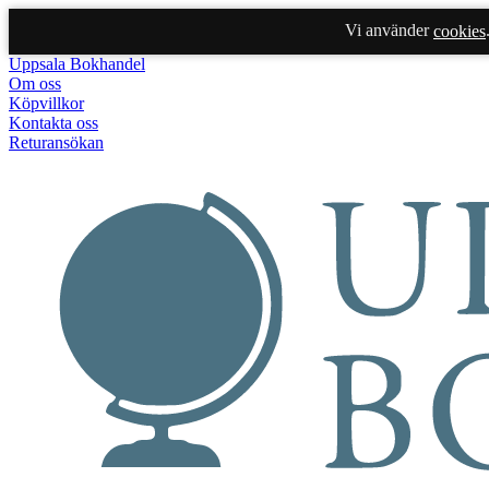
Vi använder
cookies
Uppsala Bokhandel
Om oss
Köpvillkor
Kontakta oss
Returansökan