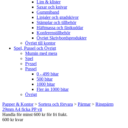
Lim & klister
Saxar och knivar
Gummiband
Linjaler och gradskivor
Stämplar och tillbehör
Häftmassa och fästkuddar
Konferenstillbehör
Övrigt Skrivbordsprodukter
Övrigt till kontor
Spel, Pussel och Övrigt
Mumin med mera
Spel
Pyssel
Pussel
0 - 499 bitar
500 bitar
1000 bitar
Fler än 1000 bitar
Övrigt
Papper & Kontor
>
Sortera och förvara
>
Pärmar
>
Ringpärm
29mm A4 ficka PP vit
Handla för minst 600 kr för fri frakt.
600 kr kvar