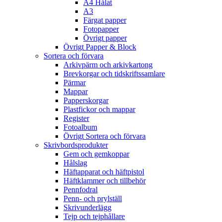
A4 Hålat
A3
Färgat papper
Fotopapper
Övrigt papper
Övrigt Papper & Block
Sortera och förvara
Arkivpärm och arkivkartong
Brevkorgar och tidskriftssamlare
Pärmar
Mappar
Papperskorgar
Plastfickor och mappar
Register
Fotoalbum
Övrigt Sortera och förvara
Skrivbordsprodukter
Gem och gemkoppar
Hålslag
Häftapparat och häftpistol
Häftklammer och tillbehör
Pennfodral
Penn- och prylställ
Skrivunderlägg
Tejp och tejphållare