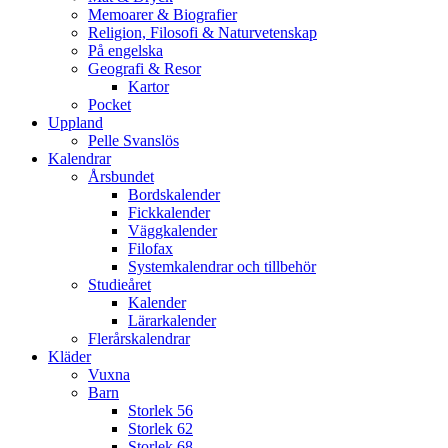
Memoarer & Biografier
Religion, Filosofi & Naturvetenskap
På engelska
Geografi & Resor
Kartor
Pocket
Uppland
Pelle Svanslös
Kalendrar
Årsbundet
Bordskalender
Fickkalender
Väggkalender
Filofax
Systemkalendrar och tillbehör
Studieåret
Kalender
Lärarkalender
Flerårskalendrar
Kläder
Vuxna
Barn
Storlek 56
Storlek 62
Storlek 68