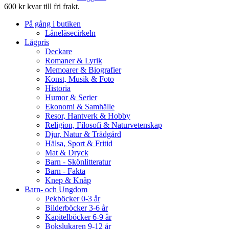
600 kr kvar till fri frakt.
På gång i butiken
Låneläsecirkeln
Lågpris
Deckare
Romaner & Lyrik
Memoarer & Biografier
Konst, Musik & Foto
Historia
Humor & Serier
Ekonomi & Samhälle
Resor, Hantverk & Hobby
Religion, Filosofi & Naturvetenskap
Djur, Natur & Trädgård
Hälsa, Sport & Fritid
Mat & Dryck
Barn - Skönlitteratur
Barn - Fakta
Knep & Knåp
Barn- och Ungdom
Pekböcker 0-3 år
Bilderböcker 3-6 år
Kapitelböcker 6-9 år
Bokslukaren 9-12 år