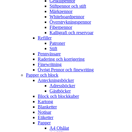
Gelkulpennor
Stiftpennor och stift
Märkpennor
Whiteboardpennor
Överstrykningspennor
Fiberpennor
Kalligrafi och reservoar
Refiller
Patroner
Stift
Pennvässare
Radering och korrigering
Finewritning
Övrigt Pennor och finewriting
Papper och block
Anteckningsböcker
Adressböcker
Gästböcker
Block och blockkuber
Kartong
Blanketter
Notisar
Etiketter
Papper
A4 Ohålat