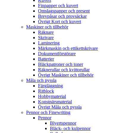
Kuvert
Finpapper och kuvert
Omslagspapper och present
Brevpåsar och provsäckar
Övrigt Kort och kuvert
Maskiner och tillbehör
Räknare
Skrivare
Laminering
Märkmaskin och ettikettskrivare
Dokumentförstörare
Batterier
Bläckpatroner och toner
Räknerullar och kvittorullar
Övrigt Maskiner och tillbehör
Måla och pyssla
Färgläggning
Ritblock
Hobbymaterial
Konstnärsmaterial
Övrigt Måla och pyssla
Pennor och Finewriting
Pennor
Blyertspennor
Bläck- och kulpennor