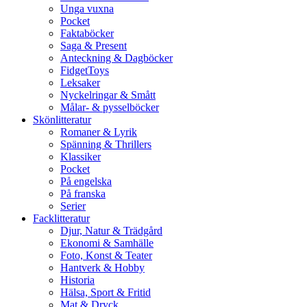
Unga vuxna
Pocket
Faktaböcker
Saga & Present
Anteckning & Dagböcker
FidgetToys
Leksaker
Nyckelringar & Smått
Målar- & pysselböcker
Skönlitteratur
Romaner & Lyrik
Spänning & Thrillers
Klassiker
Pocket
På engelska
På franska
Serier
Facklitteratur
Djur, Natur & Trädgård
Ekonomi & Samhälle
Foto, Konst & Teater
Hantverk & Hobby
Historia
Hälsa, Sport & Fritid
Mat & Dryck