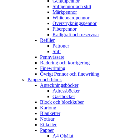
Gelkulpennor
Stiftpennor och stift
Märkpennor
Whiteboardpennor
Överstrykningspennor
Fiberpennor
Kalligrafi och reservoar
Refiller
Patroner
Stift
Pennvässare
Radering och korrigering
Finewritning
Övrigt Pennor och finewriting
Papper och block
Anteckningsböcker
Adressböcker
Gästböcker
Block och blockkuber
Kartong
Blanketter
Notisar
Etiketter
Papper
A4 Ohålat