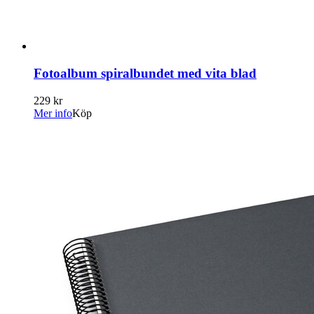
Fotoalbum spiralbundet med vita blad
229 kr
Mer info
Köp