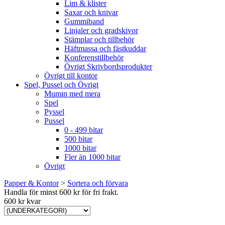
Lim & klister
Saxar och knivar
Gummiband
Linjaler och gradskivor
Stämplar och tillbehör
Häftmassa och fästkuddar
Konferenstillbehör
Övrigt Skrivbordsprodukter
Övrigt till kontor
Spel, Pussel och Övrigt
Mumin med mera
Spel
Pyssel
Pussel
0 - 499 bitar
500 bitar
1000 bitar
Fler än 1000 bitar
Övrigt
Papper & Kontor
>
Sortera och förvara
Handla för minst 600 kr för fri frakt.
600 kr kvar