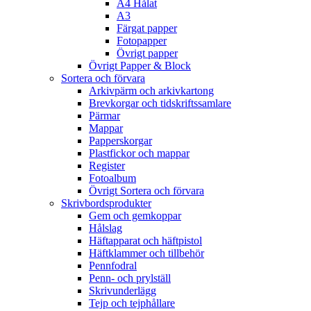
A4 Hålat
A3
Färgat papper
Fotopapper
Övrigt papper
Övrigt Papper & Block
Sortera och förvara
Arkivpärm och arkivkartong
Brevkorgar och tidskriftssamlare
Pärmar
Mappar
Papperskorgar
Plastfickor och mappar
Register
Fotoalbum
Övrigt Sortera och förvara
Skrivbordsprodukter
Gem och gemkoppar
Hålslag
Häftapparat och häftpistol
Häftklammer och tillbehör
Pennfodral
Penn- och prylställ
Skrivunderlägg
Tejp och tejphållare