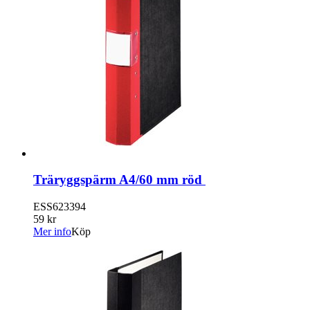
Träryggspärm A4/60 mm röd
ESS623394
59 kr
Mer info
Köp