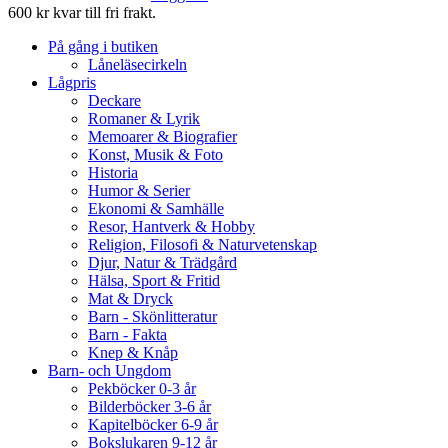
600 kr kvar till fri frakt.
På gång i butiken
Låneläsecirkeln
Lågpris
Deckare
Romaner & Lyrik
Memoarer & Biografier
Konst, Musik & Foto
Historia
Humor & Serier
Ekonomi & Samhälle
Resor, Hantverk & Hobby
Religion, Filosofi & Naturvetenskap
Djur, Natur & Trädgård
Hälsa, Sport & Fritid
Mat & Dryck
Barn - Skönlitteratur
Barn - Fakta
Knep & Knåp
Barn- och Ungdom
Pekböcker 0-3 år
Bilderböcker 3-6 år
Kapitelböcker 6-9 år
Bokslukaren 9-12 år