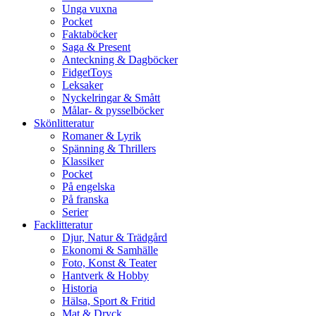
Unga vuxna
Pocket
Faktaböcker
Saga & Present
Anteckning & Dagböcker
FidgetToys
Leksaker
Nyckelringar & Smått
Målar- & pysselböcker
Skönlitteratur
Romaner & Lyrik
Spänning & Thrillers
Klassiker
Pocket
På engelska
På franska
Serier
Facklitteratur
Djur, Natur & Trädgård
Ekonomi & Samhälle
Foto, Konst & Teater
Hantverk & Hobby
Historia
Hälsa, Sport & Fritid
Mat & Dryck