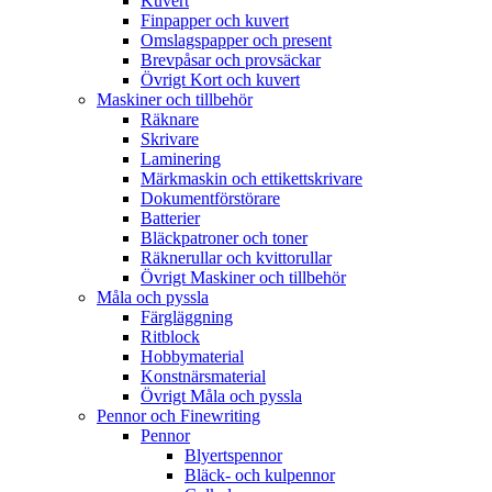
Kuvert
Finpapper och kuvert
Omslagspapper och present
Brevpåsar och provsäckar
Övrigt Kort och kuvert
Maskiner och tillbehör
Räknare
Skrivare
Laminering
Märkmaskin och ettikettskrivare
Dokumentförstörare
Batterier
Bläckpatroner och toner
Räknerullar och kvittorullar
Övrigt Maskiner och tillbehör
Måla och pyssla
Färgläggning
Ritblock
Hobbymaterial
Konstnärsmaterial
Övrigt Måla och pyssla
Pennor och Finewriting
Pennor
Blyertspennor
Bläck- och kulpennor