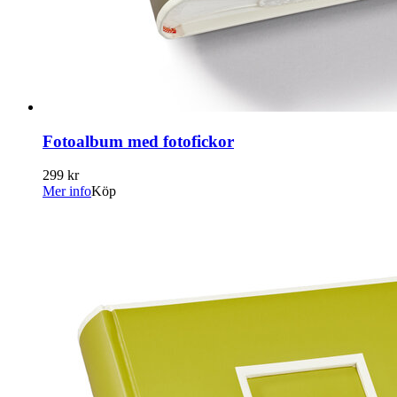
Fotoalbum med fotofickor
299 kr
Mer info
Köp