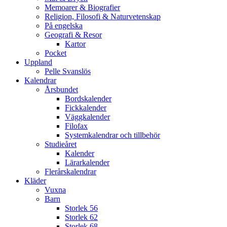
Memoarer & Biografier
Religion, Filosofi & Naturvetenskap
På engelska
Geografi & Resor
Kartor
Pocket
Uppland
Pelle Svanslös
Kalendrar
Årsbundet
Bordskalender
Fickkalender
Väggkalender
Filofax
Systemkalendrar och tillbehör
Studieåret
Kalender
Lärarkalender
Flerårskalendrar
Kläder
Vuxna
Barn
Storlek 56
Storlek 62
Storlek 68