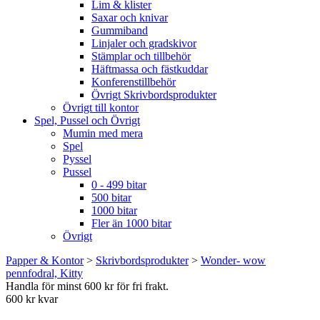
Lim & klister
Saxar och knivar
Gummiband
Linjaler och gradskivor
Stämplar och tillbehör
Häftmassa och fästkuddar
Konferenstillbehör
Övrigt Skrivbordsprodukter
Övrigt till kontor
Spel, Pussel och Övrigt
Mumin med mera
Spel
Pyssel
Pussel
0 - 499 bitar
500 bitar
1000 bitar
Fler än 1000 bitar
Övrigt
Papper & Kontor
>
Skrivbordsprodukter
>
Wonder- wow
pennfodral, Kitty
Handla för minst 600 kr för fri frakt.
600 kr kvar