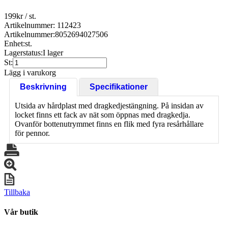
199
kr
/ st.
Artikelnummer: 112423
Artikelnummer:
8052694027506
Enhet:
st.
Lagerstatus:
I lager
St:
Lägg i varukorg
Beskrivning
Specifikationer
Utsida av hårdplast med dragkedjestängning. På insidan av
locket finns ett fack av nät som öppnas med dragkedja.
Ovanför bottenutrymmet finns en flik med fyra resårhållare
för pennor.
Tillbaka
Vår butik