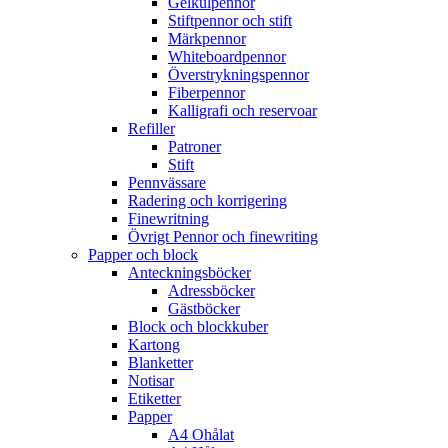
Gelkulpennor
Stiftpennor och stift
Märkpennor
Whiteboardpennor
Överstrykningspennor
Fiberpennor
Kalligrafi och reservoar
Refiller
Patroner
Stift
Pennvässare
Radering och korrigering
Finewritning
Övrigt Pennor och finewriting
Papper och block
Anteckningsböcker
Adressböcker
Gästböcker
Block och blockkuber
Kartong
Blanketter
Notisar
Etiketter
Papper
A4 Ohålat