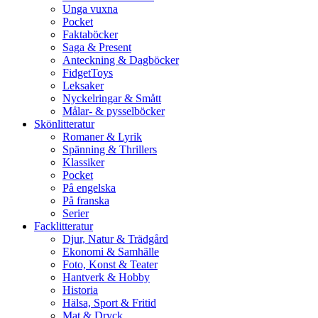
Unga vuxna
Pocket
Faktaböcker
Saga & Present
Anteckning & Dagböcker
FidgetToys
Leksaker
Nyckelringar & Smått
Målar- & pysselböcker
Skönlitteratur
Romaner & Lyrik
Spänning & Thrillers
Klassiker
Pocket
På engelska
På franska
Serier
Facklitteratur
Djur, Natur & Trädgård
Ekonomi & Samhälle
Foto, Konst & Teater
Hantverk & Hobby
Historia
Hälsa, Sport & Fritid
Mat & Dryck