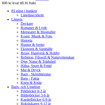
600 kr kvar till fri frakt.
På gång i butiken
Låneläsecirkeln
Lågpris
Deckare
Romaner & Lyrik
Memoarer & Biografier
Konst, Musik & Foto
Historia
Humor & Serier
Ekonomi & Samhälle
Resor, Hantverk & Hobby
Religion, Filosofi & Naturvetenskap
Djur, Natur & Trädgård
Hälsa, Sport & Fritid
Mat & Dryck
Barn - Skönlitteratur
Barn - Fakta
Knep & Knåp
Barn- och Ungdom
Pekböcker 0-3 år
Bilderböcker 3-6 år
Kapitelböcker 6-9 år
Bokslukaren 9-12 år