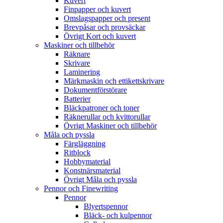
Kuvert
Finpapper och kuvert
Omslagspapper och present
Brevpåsar och provsäckar
Övrigt Kort och kuvert
Maskiner och tillbehör
Räknare
Skrivare
Laminering
Märkmaskin och ettikettskrivare
Dokumentförstörare
Batterier
Bläckpatroner och toner
Räknerullar och kvittorullar
Övrigt Maskiner och tillbehör
Måla och pyssla
Färgläggning
Ritblock
Hobbymaterial
Konstnärsmaterial
Övrigt Måla och pyssla
Pennor och Finewriting
Pennor
Blyertspennor
Bläck- och kulpennor