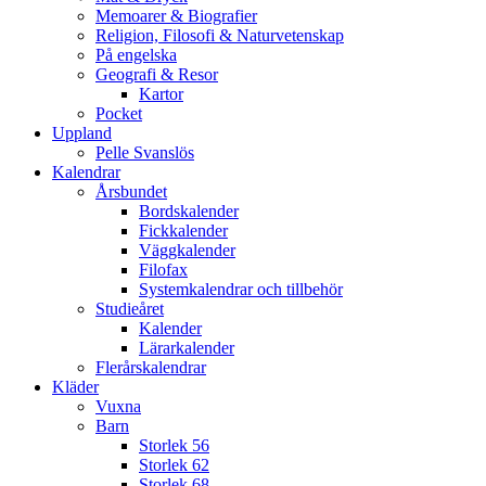
Memoarer & Biografier
Religion, Filosofi & Naturvetenskap
På engelska
Geografi & Resor
Kartor
Pocket
Uppland
Pelle Svanslös
Kalendrar
Årsbundet
Bordskalender
Fickkalender
Väggkalender
Filofax
Systemkalendrar och tillbehör
Studieåret
Kalender
Lärarkalender
Flerårskalendrar
Kläder
Vuxna
Barn
Storlek 56
Storlek 62
Storlek 68