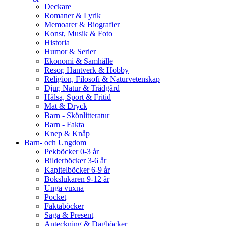
Deckare
Romaner & Lyrik
Memoarer & Biografier
Konst, Musik & Foto
Historia
Humor & Serier
Ekonomi & Samhälle
Resor, Hantverk & Hobby
Religion, Filosofi & Naturvetenskap
Djur, Natur & Trädgård
Hälsa, Sport & Fritid
Mat & Dryck
Barn - Skönlitteratur
Barn - Fakta
Knep & Knåp
Barn- och Ungdom
Pekböcker 0-3 år
Bilderböcker 3-6 år
Kapitelböcker 6-9 år
Bokslukaren 9-12 år
Unga vuxna
Pocket
Faktaböcker
Saga & Present
Anteckning & Dagböcker