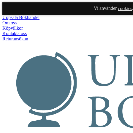
Vi använder
cookies
Uppsala Bokhandel
Om oss
Köpvillkor
Kontakta oss
Returansökan