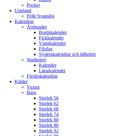
Pocket
Uppland
Pelle Svanslös
Kalendrar
Årsbundet
Bordskalender
Fickkalender
Väggkalender
Filofax
Systemkalendrar och tillbehör
Studieåret
Kalender
Lärarkalender
Flerårskalendrar
Kläder
Vuxna
Barn
Storlek 56
Storlek 62
Storlek 68
Storlek 74
Storlek 80
Storlek 86
Storlek 92