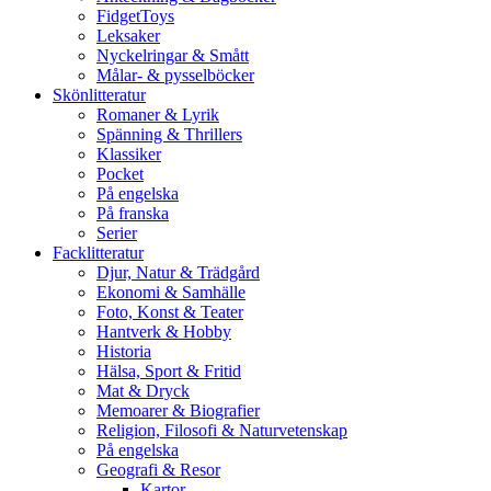
FidgetToys
Leksaker
Nyckelringar & Smått
Målar- & pysselböcker
Skönlitteratur
Romaner & Lyrik
Spänning & Thrillers
Klassiker
Pocket
På engelska
På franska
Serier
Facklitteratur
Djur, Natur & Trädgård
Ekonomi & Samhälle
Foto, Konst & Teater
Hantverk & Hobby
Historia
Hälsa, Sport & Fritid
Mat & Dryck
Memoarer & Biografier
Religion, Filosofi & Naturvetenskap
På engelska
Geografi & Resor
Kartor