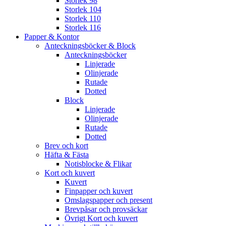
Storlek 98
Storlek 104
Storlek 110
Storlek 116
Papper & Kontor
Anteckningsböcker & Block
Anteckningsböcker
Linjerade
Olinjerade
Rutade
Dotted
Block
Linjerade
Olinjerade
Rutade
Dotted
Brev och kort
Häfta & Fästa
Notisblocke & Flikar
Kort och kuvert
Kuvert
Finpapper och kuvert
Omslagspapper och present
Brevpåsar och provsäckar
Övrigt Kort och kuvert