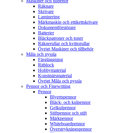
Maskiner och tillbehör
Räknare
Skrivare
Laminering
Märkmaskin och ettikettskrivare
Dokumentförstörare
Batterier
Bläckpatroner och toner
Räknerullar och kvittorullar
Övrigt Maskiner och tillbehör
Måla och pyssla
Färgläggning
Ritblock
Hobbymaterial
Konstnärsmaterial
Övrigt Måla och pyssla
Pennor och Finewriting
Pennor
Blyertspennor
Bläck- och kulpennor
Gelkulpennor
Stiftpennor och stift
Märkpennor
Whiteboardpennor
Överstrykningspennor