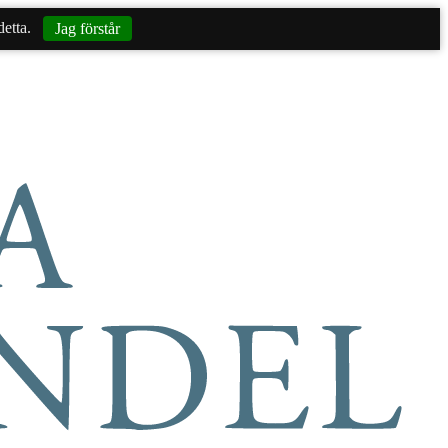
etta.
Jag förstår