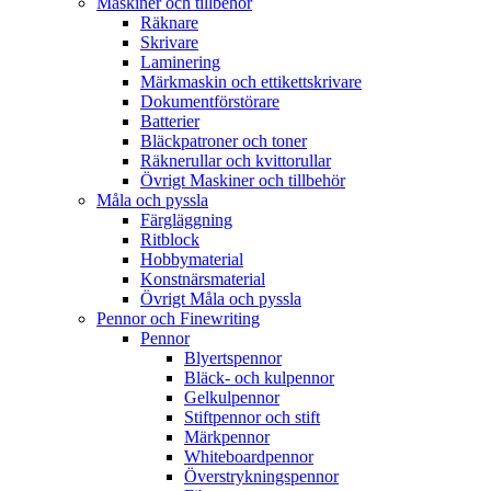
Maskiner och tillbehör
Räknare
Skrivare
Laminering
Märkmaskin och ettikettskrivare
Dokumentförstörare
Batterier
Bläckpatroner och toner
Räknerullar och kvittorullar
Övrigt Maskiner och tillbehör
Måla och pyssla
Färgläggning
Ritblock
Hobbymaterial
Konstnärsmaterial
Övrigt Måla och pyssla
Pennor och Finewriting
Pennor
Blyertspennor
Bläck- och kulpennor
Gelkulpennor
Stiftpennor och stift
Märkpennor
Whiteboardpennor
Överstrykningspennor