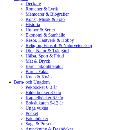
Deckare
Romaner & Lyrik
Memoarer & Biografier
Konst, Musik & Foto
Historia
Humor & Serier
Ekonomi & Samhälle
Resor, Hantverk & Hobby
Religion, Filosofi & Naturvetenskap
Djur, Natur & Trädgård
Hälsa, Sport & Fritid
Mat & Dryck
Barn - Skönlitteratur
Barn - Fakta
Knep & Knåp
Barn- och Ungdom
Pekböcker 0-3 år
Bilderböcker 3-6 år
Kapitelböcker 6-9 år
Bokslukaren 9-12 år
Unga vuxna
Pocket
Faktaböcker
Saga & Present
Anteckning & Dagböcker