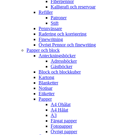
Fiberpennor
Kalligrafi och reservoar
Refiller
Patroner
Stift
Pennvässare
Radering och korrigering
Finewritning
Övrigt Pennor och finewriting
Papper och block
Anteckningsböcker
Adressböcker
Gästböcker
Block och blockkuber
Kartong
Blanketter
Notisar
Etiketter
Papper
A4 Ohålat
A4 Hålat
A3
Färgat papper
Fotopapper
Övrigt papper