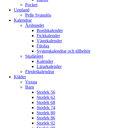
Pocket
Uppland
Pelle Svanslös
Kalendrar
Årsbundet
Bordskalender
Fickkalender
Väggkalender
Filofax
Systemkalendrar och tillbehör
Studieåret
Kalender
Lärarkalender
Flerårskalendrar
Kläder
Vuxna
Barn
Storlek 56
Storlek 62
Storlek 68
Storlek 74
Storlek 80
Storlek 86
Storlek 92