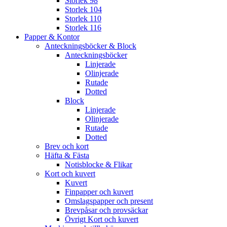
Storlek 98
Storlek 104
Storlek 110
Storlek 116
Papper & Kontor
Anteckningsböcker & Block
Anteckningsböcker
Linjerade
Olinjerade
Rutade
Dotted
Block
Linjerade
Olinjerade
Rutade
Dotted
Brev och kort
Häfta & Fästa
Notisblocke & Flikar
Kort och kuvert
Kuvert
Finpapper och kuvert
Omslagspapper och present
Brevpåsar och provsäckar
Övrigt Kort och kuvert