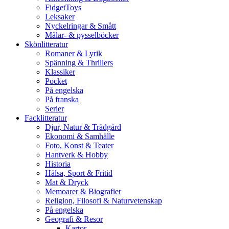
FidgetToys
Leksaker
Nyckelringar & Smått
Målar- & pysselböcker
Skönlitteratur
Romaner & Lyrik
Spänning & Thrillers
Klassiker
Pocket
På engelska
På franska
Serier
Facklitteratur
Djur, Natur & Trädgård
Ekonomi & Samhälle
Foto, Konst & Teater
Hantverk & Hobby
Historia
Hälsa, Sport & Fritid
Mat & Dryck
Memoarer & Biografier
Religion, Filosofi & Naturvetenskap
På engelska
Geografi & Resor
Kartor