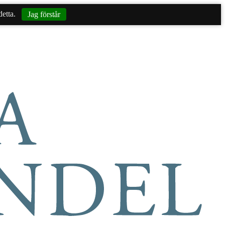
etta.
Jag förstår