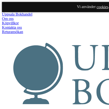
Vi använder
cookies
Uppsala Bokhandel
Om oss
Köpvillkor
Kontakta oss
Returansökan