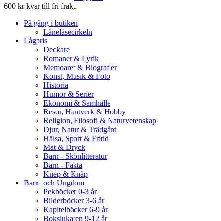
600 kr kvar till fri frakt.
På gång i butiken
Låneläsecirkeln
Lågpris
Deckare
Romaner & Lyrik
Memoarer & Biografier
Konst, Musik & Foto
Historia
Humor & Serier
Ekonomi & Samhälle
Resor, Hantverk & Hobby
Religion, Filosofi & Naturvetenskap
Djur, Natur & Trädgård
Hälsa, Sport & Fritid
Mat & Dryck
Barn - Skönlitteratur
Barn - Fakta
Knep & Knåp
Barn- och Ungdom
Pekböcker 0-3 år
Bilderböcker 3-6 år
Kapitelböcker 6-9 år
Bokslukaren 9-12 år