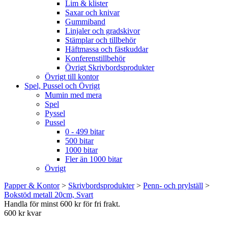
Lim & klister
Saxar och knivar
Gummiband
Linjaler och gradskivor
Stämplar och tillbehör
Häftmassa och fästkuddar
Konferenstillbehör
Övrigt Skrivbordsprodukter
Övrigt till kontor
Spel, Pussel och Övrigt
Mumin med mera
Spel
Pyssel
Pussel
0 - 499 bitar
500 bitar
1000 bitar
Fler än 1000 bitar
Övrigt
Papper & Kontor
>
Skrivbordsprodukter
>
Penn- och prylställ
>
Bokstöd metall 20cm, Svart
Handla för minst 600 kr för fri frakt.
600 kr kvar