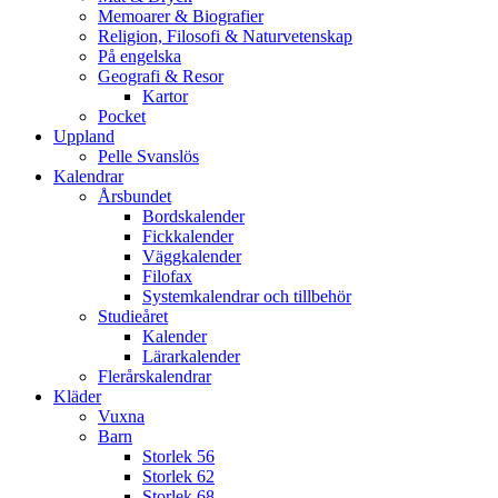
Memoarer & Biografier
Religion, Filosofi & Naturvetenskap
På engelska
Geografi & Resor
Kartor
Pocket
Uppland
Pelle Svanslös
Kalendrar
Årsbundet
Bordskalender
Fickkalender
Väggkalender
Filofax
Systemkalendrar och tillbehör
Studieåret
Kalender
Lärarkalender
Flerårskalendrar
Kläder
Vuxna
Barn
Storlek 56
Storlek 62
Storlek 68