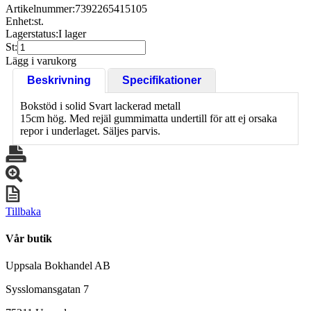
Artikelnummer:
7392265415105
Enhet:
st.
Lagerstatus:
I lager
St:
Lägg i varukorg
Beskrivning
Specifikationer
Bokstöd i solid Svart lackerad metall
15cm hög. Med rejäl gummimatta undertill för att ej orsaka
repor i underlaget. Säljes parvis.
Tillbaka
Vår butik
Uppsala Bokhandel AB
Sysslomansgatan 7