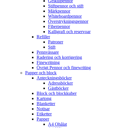
Gelkulpennor
Stiftpennor och stift
Märkpennor
Whiteboardpennor
Överstrykningspennor
Fiberpennor
Kalligrafi och reservoar
Refiller
Patroner
Stift
Pennvässare
Radering och korrigering
Finewritning
Övrigt Pennor och finewriting
Papper och block
Anteckningsböcker
Adressböcker
Gästböcker
Block och blockkuber
Kartong
Blanketter
Notisar
Etiketter
Papper
A4 Ohålat