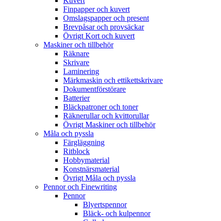
Kuvert
Finpapper och kuvert
Omslagspapper och present
Brevpåsar och provsäckar
Övrigt Kort och kuvert
Maskiner och tillbehör
Räknare
Skrivare
Laminering
Märkmaskin och ettikettskrivare
Dokumentförstörare
Batterier
Bläckpatroner och toner
Räknerullar och kvittorullar
Övrigt Maskiner och tillbehör
Måla och pyssla
Färgläggning
Ritblock
Hobbymaterial
Konstnärsmaterial
Övrigt Måla och pyssla
Pennor och Finewriting
Pennor
Blyertspennor
Bläck- och kulpennor