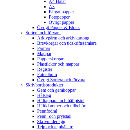
A4 Hålat
A3
Färgat papper
Fotopapper
Övrigt papper
Övrigt Papper & Block
Sortera och förvara
Arkivpärm och arkivkartong
Brevkorgar och tidskriftssamlare
Pärmar
Mappar
Papperskorgar
Plastfickor och mappar
Register
Fotoalbum
Övrigt Sortera och förvara
Skrivbordsprodukter
Gem och gemkoppar
Hålslag
Häftapparat och häftpistol
Häftklammer och tillbehör
Pennfodral
Penn- och prylställ
Skrivunderlägg
Tejp och tejphållare