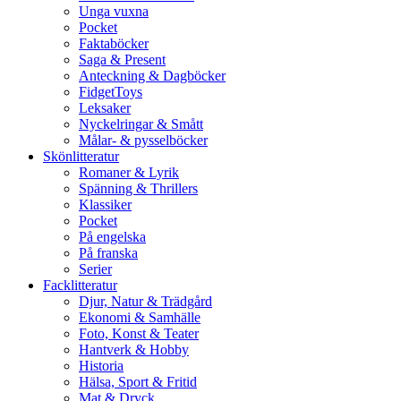
Unga vuxna
Pocket
Faktaböcker
Saga & Present
Anteckning & Dagböcker
FidgetToys
Leksaker
Nyckelringar & Smått
Målar- & pysselböcker
Skönlitteratur
Romaner & Lyrik
Spänning & Thrillers
Klassiker
Pocket
På engelska
På franska
Serier
Facklitteratur
Djur, Natur & Trädgård
Ekonomi & Samhälle
Foto, Konst & Teater
Hantverk & Hobby
Historia
Hälsa, Sport & Fritid
Mat & Dryck