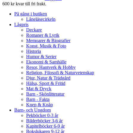
600 kr kvar till fri frakt.
På gång i butiken
Låneläsecirkeln
Lågpris
Deckare
Romaner & Lyrik
Memoarer & Biografier
Konst, Musik & Foto
Historia
Humor & Serier
Ekonomi & Samhälle
Resor, Hantverk & Hobby
Religion, Filosofi & Naturvetenskap
Djur, Natur & Trädgård
Hälsa, Sport & Fritid
Mat & Dryck
Barn - Skönlitteratur
Barn - Fakta
Knep & Knåp
Barn- och Ungdom
Pekböcker 0-3 år
Bilderböcker 3-6 år
Kapitelböcker 6-9 år
Bokslukaren 9-12 år