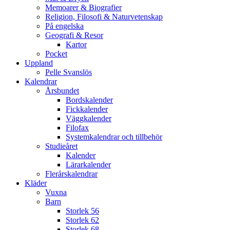
Memoarer & Biografier
Religion, Filosofi & Naturvetenskap
På engelska
Geografi & Resor
Kartor
Pocket
Uppland
Pelle Svanslös
Kalendrar
Årsbundet
Bordskalender
Fickkalender
Väggkalender
Filofax
Systemkalendrar och tillbehör
Studieåret
Kalender
Lärarkalender
Flerårskalendrar
Kläder
Vuxna
Barn
Storlek 56
Storlek 62
Storlek 68