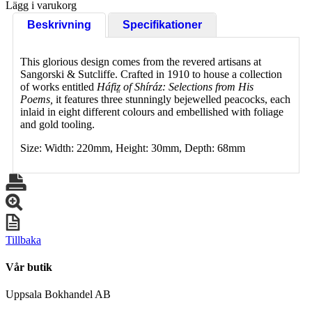
Lägg i varukorg
Beskrivning
Specifikationer
This glorious design comes from the revered artisans at
Sangorski & Sutcliffe. Crafted in 1910 to house a collection
of works entitled
Háfiz̤ of Shíráz: Selections from His
Poems,
it features three stunningly bejewelled peacocks, each
inlaid in eight different colours and embellished with foliage
and gold tooling.
Size:
Width: 220mm,
Height: 30mm,
Depth: 68mm
Tillbaka
Vår butik
Uppsala Bokhandel AB