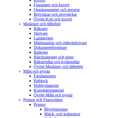
Kuvert
Finpapper och kuvert
Omslagspapper och present
Brevpåsar och provsäckar
Övrigt Kort och kuvert
Maskiner och tillbehör
Räknare
Skrivare
Laminering
Märkmaskin och ettikettskrivare
Dokumentförstörare
Batterier
Bläckpatroner och toner
Räknerullar och kvittorullar
Övrigt Maskiner och tillbehör
Måla och pyssla
Färgläggning
Ritblock
Hobbymaterial
Konstnärsmaterial
Övrigt Måla och pyssla
Pennor och Finewriting
Pennor
Blyertspennor
Bläck- och kulpennor