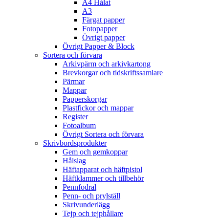
A4 Hålat
A3
Färgat papper
Fotopapper
Övrigt papper
Övrigt Papper & Block
Sortera och förvara
Arkivpärm och arkivkartong
Brevkorgar och tidskriftssamlare
Pärmar
Mappar
Papperskorgar
Plastfickor och mappar
Register
Fotoalbum
Övrigt Sortera och förvara
Skrivbordsprodukter
Gem och gemkoppar
Hålslag
Häftapparat och häftpistol
Häftklammer och tillbehör
Pennfodral
Penn- och prylställ
Skrivunderlägg
Tejp och tejphållare