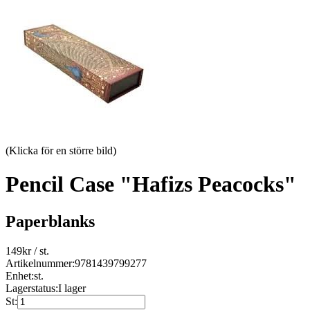
(Klicka för en större bild)
Pencil Case "Hafizs Peacocks"
Paperblanks
149
kr
/ st.
Artikelnummer:
9781439799277
Enhet:
st.
Lagerstatus:
I lager
St: