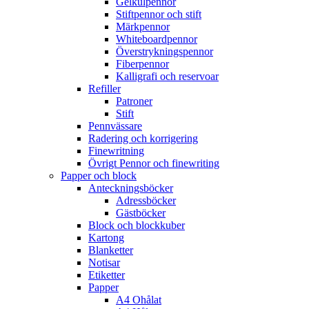
Gelkulpennor
Stiftpennor och stift
Märkpennor
Whiteboardpennor
Överstrykningspennor
Fiberpennor
Kalligrafi och reservoar
Refiller
Patroner
Stift
Pennvässare
Radering och korrigering
Finewritning
Övrigt Pennor och finewriting
Papper och block
Anteckningsböcker
Adressböcker
Gästböcker
Block och blockkuber
Kartong
Blanketter
Notisar
Etiketter
Papper
A4 Ohålat