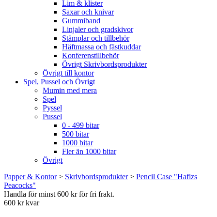
Lim & klister
Saxar och knivar
Gummiband
Linjaler och gradskivor
Stämplar och tillbehör
Häftmassa och fästkuddar
Konferenstillbehör
Övrigt Skrivbordsprodukter
Övrigt till kontor
Spel, Pussel och Övrigt
Mumin med mera
Spel
Pyssel
Pussel
0 - 499 bitar
500 bitar
1000 bitar
Fler än 1000 bitar
Övrigt
Papper & Kontor
>
Skrivbordsprodukter
>
Pencil Case "Hafizs
Peacocks"
Handla för minst 600 kr för fri frakt.
600 kr kvar