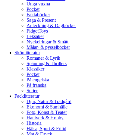
Unga vuxna
Pocket
Faktaböcker
Saga & Present
Anteckning & Dagböcker
FidgetToys
Leksaker
Nyckelringar & Smått
Målar- & pysselböcker
Skönlitteratur
Romaner & Lyrik
Spänning & Thrillers
Klassiker
Pocket
På engelska
På franska
Serier
Facklitteratur
Djur, Natur & Trädgård
Ekonomi & Samhälle
Foto, Konst & Teater
Hantverk & Hobby
Historia
Hälsa, Sport & Fritid
Mat & Dryck