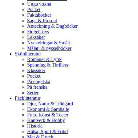
Unga vuxna
Pocket
Faktaböcker
Saga & Present
Anteckning & Dagböcker
FidgetToys
Leksaker
Nyckelringar & Smått
Målar- & pysselböcker
Skönlitteratur
Romaner & Lyrik
Spänning & Thrillers
Klassiker
Pocket
På engelska
På franska
Serier
Facklitteratur
Djur, Natur & Trädgård
Ekonomi & Samhälle
Foto, Konst & Teater
Hantverk & Hobby
Historia
Hälsa, Sport & Fritid
Mat & Dryck