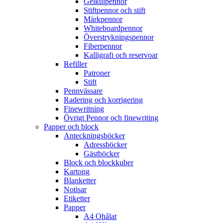
Gelkulpennor
Stiftpennor och stift
Märkpennor
Whiteboardpennor
Överstrykningspennor
Fiberpennor
Kalligrafi och reservoar
Refiller
Patroner
Stift
Pennvässare
Radering och korrigering
Finewritning
Övrigt Pennor och finewriting
Papper och block
Anteckningsböcker
Adressböcker
Gästböcker
Block och blockkuber
Kartong
Blanketter
Notisar
Etiketter
Papper
A4 Ohålat