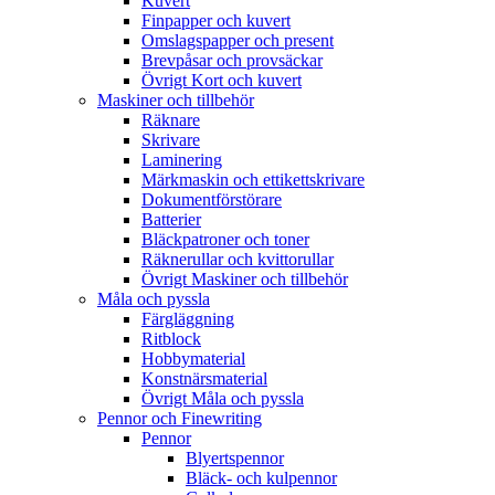
Kuvert
Finpapper och kuvert
Omslagspapper och present
Brevpåsar och provsäckar
Övrigt Kort och kuvert
Maskiner och tillbehör
Räknare
Skrivare
Laminering
Märkmaskin och ettikettskrivare
Dokumentförstörare
Batterier
Bläckpatroner och toner
Räknerullar och kvittorullar
Övrigt Maskiner och tillbehör
Måla och pyssla
Färgläggning
Ritblock
Hobbymaterial
Konstnärsmaterial
Övrigt Måla och pyssla
Pennor och Finewriting
Pennor
Blyertspennor
Bläck- och kulpennor