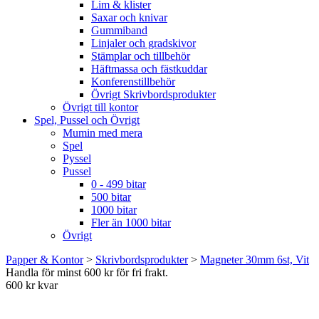
Lim & klister
Saxar och knivar
Gummiband
Linjaler och gradskivor
Stämplar och tillbehör
Häftmassa och fästkuddar
Konferenstillbehör
Övrigt Skrivbordsprodukter
Övrigt till kontor
Spel, Pussel och Övrigt
Mumin med mera
Spel
Pyssel
Pussel
0 - 499 bitar
500 bitar
1000 bitar
Fler än 1000 bitar
Övrigt
Papper & Kontor
>
Skrivbordsprodukter
>
Magneter 30mm 6st, Vit
Handla för minst 600 kr för fri frakt.
600 kr kvar