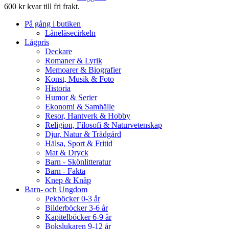
600 kr kvar till fri frakt.
På gång i butiken
Låneläsecirkeln
Lågpris
Deckare
Romaner & Lyrik
Memoarer & Biografier
Konst, Musik & Foto
Historia
Humor & Serier
Ekonomi & Samhälle
Resor, Hantverk & Hobby
Religion, Filosofi & Naturvetenskap
Djur, Natur & Trädgård
Hälsa, Sport & Fritid
Mat & Dryck
Barn - Skönlitteratur
Barn - Fakta
Knep & Knåp
Barn- och Ungdom
Pekböcker 0-3 år
Bilderböcker 3-6 år
Kapitelböcker 6-9 år
Bokslukaren 9-12 år