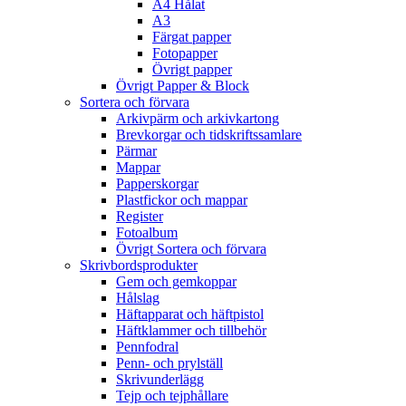
A4 Hålat
A3
Färgat papper
Fotopapper
Övrigt papper
Övrigt Papper & Block
Sortera och förvara
Arkivpärm och arkivkartong
Brevkorgar och tidskriftssamlare
Pärmar
Mappar
Papperskorgar
Plastfickor och mappar
Register
Fotoalbum
Övrigt Sortera och förvara
Skrivbordsprodukter
Gem och gemkoppar
Hålslag
Häftapparat och häftpistol
Häftklammer och tillbehör
Pennfodral
Penn- och prylställ
Skrivunderlägg
Tejp och tejphållare