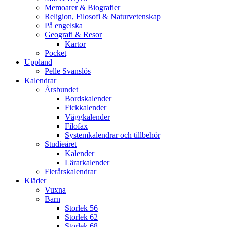
Memoarer & Biografier
Religion, Filosofi & Naturvetenskap
På engelska
Geografi & Resor
Kartor
Pocket
Uppland
Pelle Svanslös
Kalendrar
Årsbundet
Bordskalender
Fickkalender
Väggkalender
Filofax
Systemkalendrar och tillbehör
Studieåret
Kalender
Lärarkalender
Flerårskalendrar
Kläder
Vuxna
Barn
Storlek 56
Storlek 62
Storlek 68