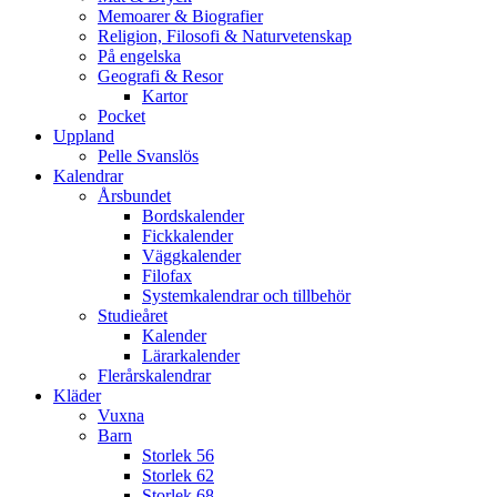
Memoarer & Biografier
Religion, Filosofi & Naturvetenskap
På engelska
Geografi & Resor
Kartor
Pocket
Uppland
Pelle Svanslös
Kalendrar
Årsbundet
Bordskalender
Fickkalender
Väggkalender
Filofax
Systemkalendrar och tillbehör
Studieåret
Kalender
Lärarkalender
Flerårskalendrar
Kläder
Vuxna
Barn
Storlek 56
Storlek 62
Storlek 68