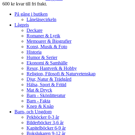
600 kr kvar till fri frakt.
På gång i butiken
Låneläsecirkeln
Lågpris
Deckare
Romaner & Lyrik
Memoarer & Biografier
Konst, Musik & Foto
Historia
Humor & Serier
Ekonomi & Samhälle
Resor, Hantverk & Hobby
Religion, Filosofi & Naturvetenskap
Djur, Natur & Trädgård
Hälsa, Sport & Fritid
Mat & Dryck
Barn - Skönlitteratur
Barn - Fakta
Knep & Knåp
Barn- och Ungdom
Pekböcker 0-3 år
Bilderböcker 3-6 år
Kapitelböcker 6-9 år
Bokslukaren 9-12 år