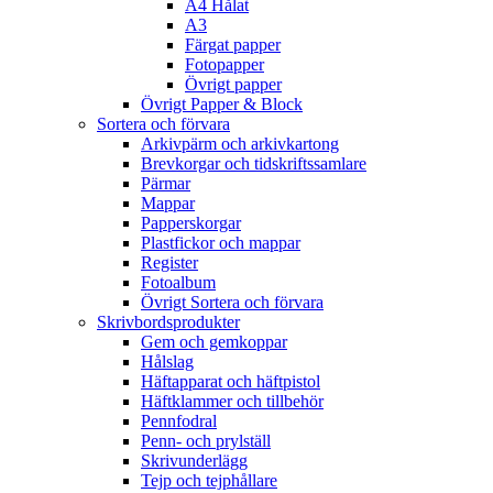
A4 Hålat
A3
Färgat papper
Fotopapper
Övrigt papper
Övrigt Papper & Block
Sortera och förvara
Arkivpärm och arkivkartong
Brevkorgar och tidskriftssamlare
Pärmar
Mappar
Papperskorgar
Plastfickor och mappar
Register
Fotoalbum
Övrigt Sortera och förvara
Skrivbordsprodukter
Gem och gemkoppar
Hålslag
Häftapparat och häftpistol
Häftklammer och tillbehör
Pennfodral
Penn- och prylställ
Skrivunderlägg
Tejp och tejphållare