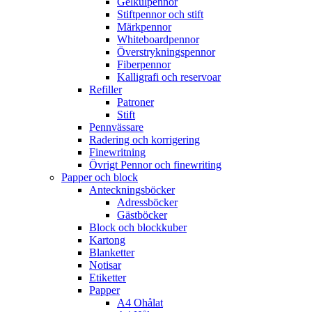
Gelkulpennor
Stiftpennor och stift
Märkpennor
Whiteboardpennor
Överstrykningspennor
Fiberpennor
Kalligrafi och reservoar
Refiller
Patroner
Stift
Pennvässare
Radering och korrigering
Finewritning
Övrigt Pennor och finewriting
Papper och block
Anteckningsböcker
Adressböcker
Gästböcker
Block och blockkuber
Kartong
Blanketter
Notisar
Etiketter
Papper
A4 Ohålat