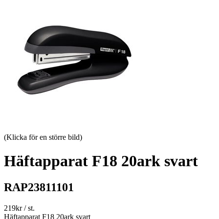
(Klicka för en större bild)
Häftapparat F18 20ark svart
RAP23811101
219
kr
/ st.
Häftapparat F18 20ark svart