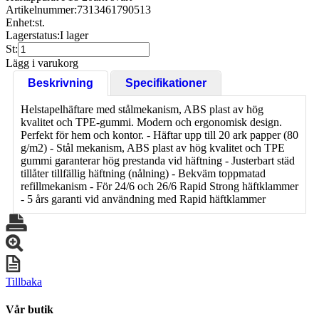
Artikelnummer:
7313461790513
Enhet:
st.
Lagerstatus:
I lager
St:
Lägg i varukorg
Beskrivning
Specifikationer
Helstapelhäftare med stålmekanism, ABS plast av hög
kvalitet och TPE-gummi. Modern och ergonomisk design.
Perfekt för hem och kontor. - Häftar upp till 20 ark papper (80
g/m2) - Stål mekanism, ABS plast av hög kvalitet och TPE
gummi garanterar hög prestanda vid häftning - Justerbart städ
tillåter tillfällig häftning (nålning) - Bekväm toppmatad
refillmekanism - För 24/6 och 26/6 Rapid Strong häftklammer
- 5 års garanti vid användning med Rapid häftklammer
Tillbaka
Vår butik