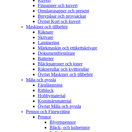
Kuvert
Finpapper och kuvert
Omslagspapper och present
Brevpåsar och provsäckar
Övrigt Kort och kuvert
Maskiner och tillbehör
Räknare
Skrivare
Laminering
Märkmaskin och ettikettskrivare
Dokumentförstörare
Batterier
Bläckpatroner och toner
Räknerullar och kvittorullar
Övrigt Maskiner och tillbehör
Måla och pyssla
Färgläggning
Ritblock
Hobbymaterial
Konstnärsmaterial
Övrigt Måla och pyssla
Pennor och Finewriting
Pennor
Blyertspennor
Bläck- och kulpennor