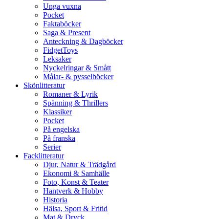
Unga vuxna
Pocket
Faktaböcker
Saga & Present
Anteckning & Dagböcker
FidgetToys
Leksaker
Nyckelringar & Smått
Målar- & pysselböcker
Skönlitteratur
Romaner & Lyrik
Spänning & Thrillers
Klassiker
Pocket
På engelska
På franska
Serier
Facklitteratur
Djur, Natur & Trädgård
Ekonomi & Samhälle
Foto, Konst & Teater
Hantverk & Hobby
Historia
Hälsa, Sport & Fritid
Mat & Dryck