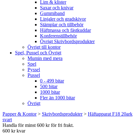
Lim & klister
Saxar och knivar
Gummiband
Linjaler och gradskivor
Stämplar och tillbehör
Häftmassa och fästkuddar
Konferenstillbehör
Övrigt Skrivbordsprodukter
Övrigt till kontor
Spel, Pussel och Övrigt
Mumin med mera
Spel
Pyssel
Pussel
0 - 499 bitar
500 bitar
1000 bitar
Fler än 1000 bitar
Övrigt
Papper & Kontor
>
Skrivbordsprodukter
>
Häftapparat F18 20ark
svart
Handla för minst 600 kr för fri frakt.
600 kr kvar