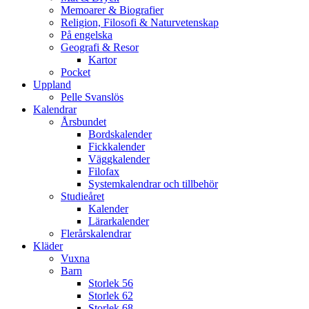
Memoarer & Biografier
Religion, Filosofi & Naturvetenskap
På engelska
Geografi & Resor
Kartor
Pocket
Uppland
Pelle Svanslös
Kalendrar
Årsbundet
Bordskalender
Fickkalender
Väggkalender
Filofax
Systemkalendrar och tillbehör
Studieåret
Kalender
Lärarkalender
Flerårskalendrar
Kläder
Vuxna
Barn
Storlek 56
Storlek 62
Storlek 68