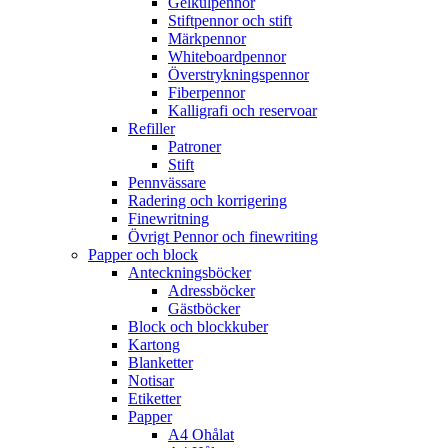
Gelkulpennor
Stiftpennor och stift
Märkpennor
Whiteboardpennor
Överstrykningspennor
Fiberpennor
Kalligrafi och reservoar
Refiller
Patroner
Stift
Pennvässare
Radering och korrigering
Finewritning
Övrigt Pennor och finewriting
Papper och block
Anteckningsböcker
Adressböcker
Gästböcker
Block och blockkuber
Kartong
Blanketter
Notisar
Etiketter
Papper
A4 Ohålat