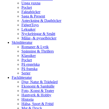
Unga vuxna
Pocket
Faktaböcker
Saga & Present
Anteckning & Dagböcker
FidgetToys
Leksaker
Nyckelringar & Smått
Målar- & pysselböcker
Skönlitteratur
Romaner & Lyrik
Spänning & Thrillers
Klassiker
Pocket
På engelska
På franska
Serier
Facklitteratur
Djur, Natur & Trädgård
Ekonomi & Samhälle
Foto, Konst & Teater
Hantverk & Hobby
Historia
Hälsa, Sport & Fritid
Mat & Dryck