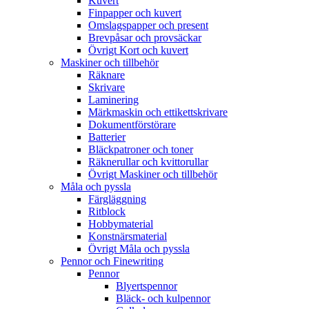
Kuvert
Finpapper och kuvert
Omslagspapper och present
Brevpåsar och provsäckar
Övrigt Kort och kuvert
Maskiner och tillbehör
Räknare
Skrivare
Laminering
Märkmaskin och ettikettskrivare
Dokumentförstörare
Batterier
Bläckpatroner och toner
Räknerullar och kvittorullar
Övrigt Maskiner och tillbehör
Måla och pyssla
Färgläggning
Ritblock
Hobbymaterial
Konstnärsmaterial
Övrigt Måla och pyssla
Pennor och Finewriting
Pennor
Blyertspennor
Bläck- och kulpennor