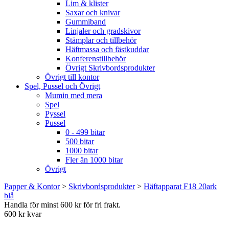
Lim & klister
Saxar och knivar
Gummiband
Linjaler och gradskivor
Stämplar och tillbehör
Häftmassa och fästkuddar
Konferenstillbehör
Övrigt Skrivbordsprodukter
Övrigt till kontor
Spel, Pussel och Övrigt
Mumin med mera
Spel
Pyssel
Pussel
0 - 499 bitar
500 bitar
1000 bitar
Fler än 1000 bitar
Övrigt
Papper & Kontor
>
Skrivbordsprodukter
>
Häftapparat F18 20ark
blå
Handla för minst 600 kr för fri frakt.
600 kr kvar