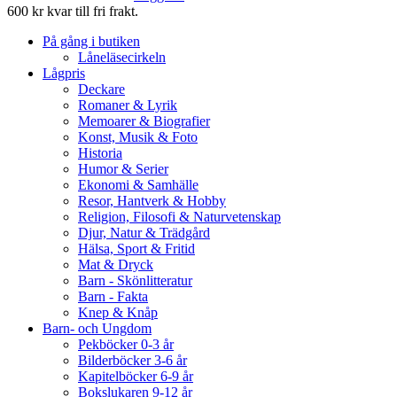
600 kr kvar till fri frakt.
På gång i butiken
Låneläsecirkeln
Lågpris
Deckare
Romaner & Lyrik
Memoarer & Biografier
Konst, Musik & Foto
Historia
Humor & Serier
Ekonomi & Samhälle
Resor, Hantverk & Hobby
Religion, Filosofi & Naturvetenskap
Djur, Natur & Trädgård
Hälsa, Sport & Fritid
Mat & Dryck
Barn - Skönlitteratur
Barn - Fakta
Knep & Knåp
Barn- och Ungdom
Pekböcker 0-3 år
Bilderböcker 3-6 år
Kapitelböcker 6-9 år
Bokslukaren 9-12 år