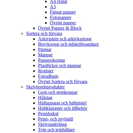
A4 Hålat
A3
Färgat papper
Fotopapper
Övrigt papper
Övrigt Papper & Block
Sortera och förvara
Arkivpärm och arkivkartong
Brevkorgar och tidskriftssamlare
Pärmar
Mappar
Papperskorgar
Plastfickor och mappar
Register
Fotoalbum
Övrigt Sortera och förvara
Skrivbordsprodukter
Gem och gemkoppar
Hålslag
Häftapparat och häftpistol
Häftklammer och tillbehör
Pennfodral
Penn- och prylställ
Skrivunderlägg
Tejp och tejphållare