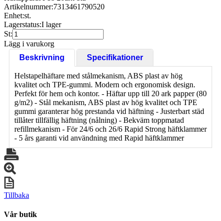
Artikelnummer:
7313461790520
Enhet:
st.
Lagerstatus:
I lager
St:
Lägg i varukorg
Beskrivning
Specifikationer
Helstapelhäftare med stålmekanism, ABS plast av hög
kvalitet och TPE-gummi. Modern och ergonomisk design.
Perfekt för hem och kontor. - Häftar upp till 20 ark papper (80
g/m2) - Stål mekanism, ABS plast av hög kvalitet och TPE
gummi garanterar hög prestanda vid häftning - Justerbart städ
tillåter tillfällig häftning (nålning) - Bekväm toppmatad
refillmekanism - För 24/6 och 26/6 Rapid Strong häftklammer
- 5 års garanti vid användning med Rapid häftklammer
Tillbaka
Vår butik