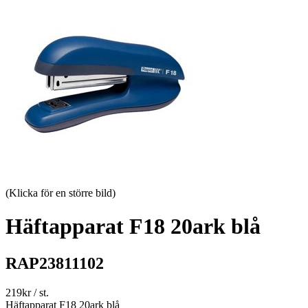
(Klicka för en större bild)
Häftapparat F18 20ark blå
RAP23811102
219
kr
/ st.
Häftapparat F18 20ark blå