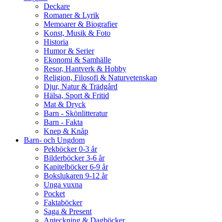
Deckare
Romaner & Lyrik
Memoarer & Biografier
Konst, Musik & Foto
Historia
Humor & Serier
Ekonomi & Samhälle
Resor, Hantverk & Hobby
Religion, Filosofi & Naturvetenskap
Djur, Natur & Trädgård
Hälsa, Sport & Fritid
Mat & Dryck
Barn - Skönlitteratur
Barn - Fakta
Knep & Knåp
Barn- och Ungdom
Pekböcker 0-3 år
Bilderböcker 3-6 år
Kapitelböcker 6-9 år
Bokslukaren 9-12 år
Unga vuxna
Pocket
Faktaböcker
Saga & Present
Anteckning & Dagböcker