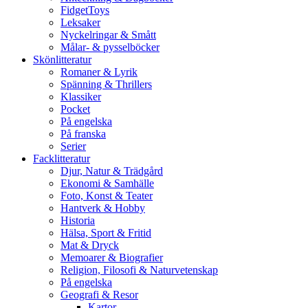
FidgetToys
Leksaker
Nyckelringar & Smått
Målar- & pysselböcker
Skönlitteratur
Romaner & Lyrik
Spänning & Thrillers
Klassiker
Pocket
På engelska
På franska
Serier
Facklitteratur
Djur, Natur & Trädgård
Ekonomi & Samhälle
Foto, Konst & Teater
Hantverk & Hobby
Historia
Hälsa, Sport & Fritid
Mat & Dryck
Memoarer & Biografier
Religion, Filosofi & Naturvetenskap
På engelska
Geografi & Resor
Kartor