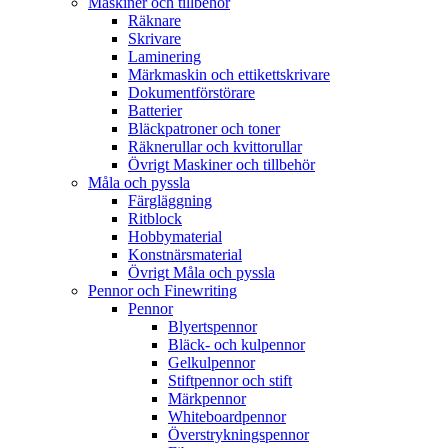
Maskiner och tillbehör
Räknare
Skrivare
Laminering
Märkmaskin och ettikettskrivare
Dokumentförstörare
Batterier
Bläckpatroner och toner
Räknerullar och kvittorullar
Övrigt Maskiner och tillbehör
Måla och pyssla
Färgläggning
Ritblock
Hobbymaterial
Konstnärsmaterial
Övrigt Måla och pyssla
Pennor och Finewriting
Pennor
Blyertspennor
Bläck- och kulpennor
Gelkulpennor
Stiftpennor och stift
Märkpennor
Whiteboardpennor
Överstrykningspennor