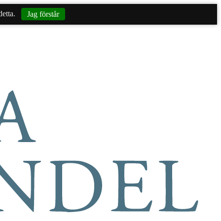
etta.
Jag förstår