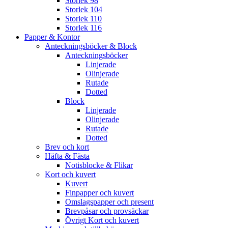
Storlek 98
Storlek 104
Storlek 110
Storlek 116
Papper & Kontor
Anteckningsböcker & Block
Anteckningsböcker
Linjerade
Olinjerade
Rutade
Dotted
Block
Linjerade
Olinjerade
Rutade
Dotted
Brev och kort
Häfta & Fästa
Notisblocke & Flikar
Kort och kuvert
Kuvert
Finpapper och kuvert
Omslagspapper och present
Brevpåsar och provsäckar
Övrigt Kort och kuvert