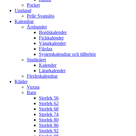
Pocket
Uppland
Pelle Svanslös
Kalendrar
Årsbundet
Bordskalender
Fickkalender
Väggkalender
Filofax
Systemkalendrar och tillbehör
Studieåret
Kalender
Lärarkalender
Flerårskalendrar
Kläder
Vuxna
Barn
Storlek 56
Storlek 62
Storlek 68
Storlek 74
Storlek 80
Storlek 86
Storlek 92