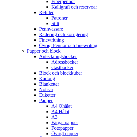
Fiberpennor
Kalligrafi och reservoar
Refiller
Patroner
Stift
Pennvässare
Radering och korrigering
Finewritning
Övrigt Pennor och finewriting
Papper och block
Anteckningsböcker
Adressböcker
Gästböcker
Block och blockkuber
Kartong
Blanketter
Notisar
Etiketter
Papper
A4 Ohålat
A4 Hålat
A3
Färgat papper
Fotopapper
Övrigt papper