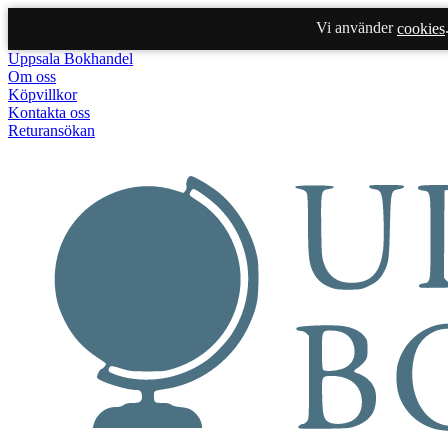
Vi använder
cookies
Uppsala Bokhandel
Om oss
Köpvillkor
Kontakta oss
Returansökan