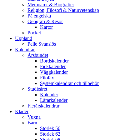
Memoarer & Biografier
Religion, Filosofi & Naturvetenskap
På engelska
Geografi & Resor
Kartor
Pocket
Uppland
Pelle Svanslös
Kalendrar
Årsbundet
Bordskalender
Fickkalender
Väggkalender
Filofax
Systemkalendrar och tillbehör
Studieåret
Kalender
Lärarkalender
Flerårskalendrar
Kläder
Vuxna
Barn
Storlek 56
Storlek 62
Storlek 68