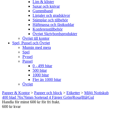
Lim & klister
Saxar och knivar
Gummiband
Linjaler och gradskivor
Stämplar och tillbehör
Häftmassa och fästkuddar
Konferenstillbehör
Övrigt Skrivbordsprodukter
Övrigt till kontor
Spel, Pussel och Övrigt
Mumin med mera
Spel
Pyssel
Pussel
0 - 499 bitar
500 bitar
1000 bitar
Fler än 1000 bitar
Övrigt
Papper & Kontor
>
Papper och block
>
Etiketter
>
Miljö Notiskub
400 blad 76x76mm Sorterad 4 Färger Grön|Rosa|Blå|Gul
Handla för minst 600 kr för fri frakt.
600 kr kvar