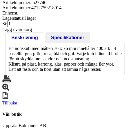
Artikelnummer: 527746
Artikelnummer:
4712759218914
Enhet:
st.
Lagerstatus:
I lager
St:
Lägg i varukorg
Beskrivning
Specifikationer
En notiskub med måtten 76 x 76 mm innehåller 400 ark i 4
pastellfärger: grön, rosa, blå och gul. Varje kub inlindad i folie
för att skydda mot skador och nedsmutsning.
Klistra på plast, kartong, glas, papper och många fler ytor.
Lätt att fästa och ta bort utan att lämna några rester.
Tillbaka
Vår butik
Uppsala Bokhandel AB