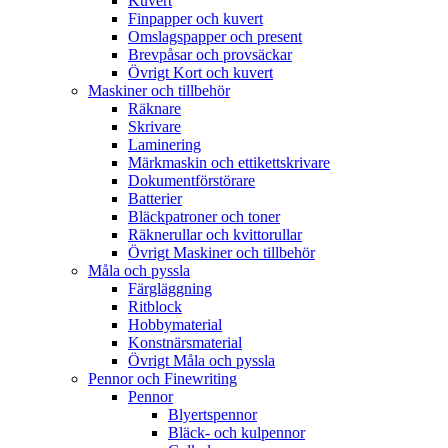
Kuvert
Finpapper och kuvert
Omslagspapper och present
Brevpåsar och provsäckar
Övrigt Kort och kuvert
Maskiner och tillbehör
Räknare
Skrivare
Laminering
Märkmaskin och ettikettskrivare
Dokumentförstörare
Batterier
Bläckpatroner och toner
Räknerullar och kvittorullar
Övrigt Maskiner och tillbehör
Måla och pyssla
Färgläggning
Ritblock
Hobbymaterial
Konstnärsmaterial
Övrigt Måla och pyssla
Pennor och Finewriting
Pennor
Blyertspennor
Bläck- och kulpennor