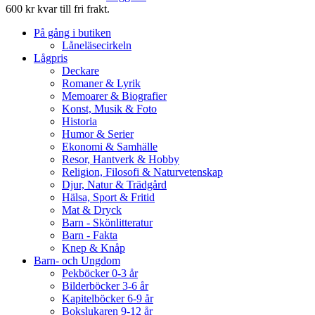
600 kr kvar till fri frakt.
På gång i butiken
Låneläsecirkeln
Lågpris
Deckare
Romaner & Lyrik
Memoarer & Biografier
Konst, Musik & Foto
Historia
Humor & Serier
Ekonomi & Samhälle
Resor, Hantverk & Hobby
Religion, Filosofi & Naturvetenskap
Djur, Natur & Trädgård
Hälsa, Sport & Fritid
Mat & Dryck
Barn - Skönlitteratur
Barn - Fakta
Knep & Knåp
Barn- och Ungdom
Pekböcker 0-3 år
Bilderböcker 3-6 år
Kapitelböcker 6-9 år
Bokslukaren 9-12 år