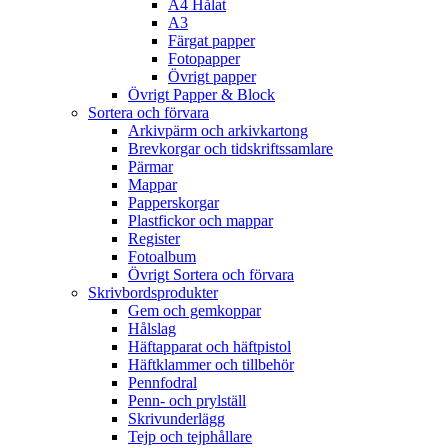
A4 Hålat
A3
Färgat papper
Fotopapper
Övrigt papper
Övrigt Papper & Block
Sortera och förvara
Arkivpärm och arkivkartong
Brevkorgar och tidskriftssamlare
Pärmar
Mappar
Papperskorgar
Plastfickor och mappar
Register
Fotoalbum
Övrigt Sortera och förvara
Skrivbordsprodukter
Gem och gemkoppar
Hålslag
Häftapparat och häftpistol
Häftklammer och tillbehör
Pennfodral
Penn- och prylställ
Skrivunderlägg
Tejp och tejphållare