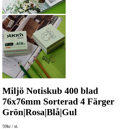
Miljö Notiskub 400 blad
76x76mm Sorterad 4 Färger
Grön|Rosa|Blå|Gul
59
kr
/ st.