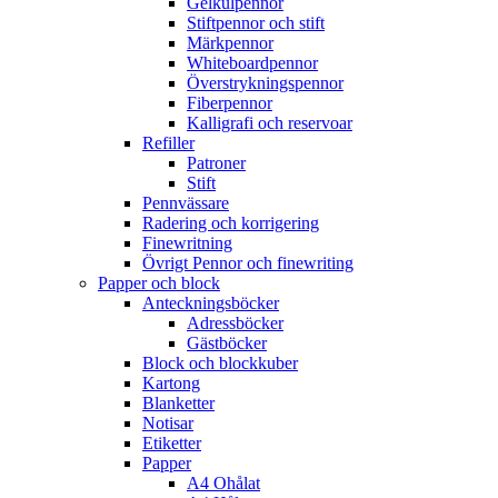
Gelkulpennor
Stiftpennor och stift
Märkpennor
Whiteboardpennor
Överstrykningspennor
Fiberpennor
Kalligrafi och reservoar
Refiller
Patroner
Stift
Pennvässare
Radering och korrigering
Finewritning
Övrigt Pennor och finewriting
Papper och block
Anteckningsböcker
Adressböcker
Gästböcker
Block och blockkuber
Kartong
Blanketter
Notisar
Etiketter
Papper
A4 Ohålat