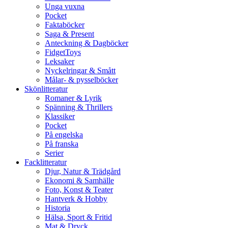
Unga vuxna
Pocket
Faktaböcker
Saga & Present
Anteckning & Dagböcker
FidgetToys
Leksaker
Nyckelringar & Smått
Målar- & pysselböcker
Skönlitteratur
Romaner & Lyrik
Spänning & Thrillers
Klassiker
Pocket
På engelska
På franska
Serier
Facklitteratur
Djur, Natur & Trädgård
Ekonomi & Samhälle
Foto, Konst & Teater
Hantverk & Hobby
Historia
Hälsa, Sport & Fritid
Mat & Dryck