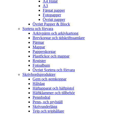
A4 Hålat
A3
Färgat papper
Fotopapper
Övrigt papper
Övrigt Papper & Block
Sortera och förvara
Arkivpärm och arkivkartong
Brevkorgar och tidskriftssamlare
Pärmar
Mappar
Papperskorgar
Plastfickor och mappar
Register
Fotoalbum
Övrigt Sortera och förvara
Skrivbordsprodukter
Gem och gemkoppar
Hålslag
Häftapparat och häftpistol
Häftklammer och tillbehör
Pennfodral
Penn- och prylställ
Skrivunderlägg
Tejp och tejphållare