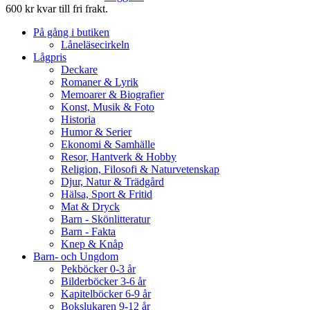
600 kr kvar till fri frakt.
På gång i butiken
Låneläsecirkeln
Lågpris
Deckare
Romaner & Lyrik
Memoarer & Biografier
Konst, Musik & Foto
Historia
Humor & Serier
Ekonomi & Samhälle
Resor, Hantverk & Hobby
Religion, Filosofi & Naturvetenskap
Djur, Natur & Trädgård
Hälsa, Sport & Fritid
Mat & Dryck
Barn - Skönlitteratur
Barn - Fakta
Knep & Knåp
Barn- och Ungdom
Pekböcker 0-3 år
Bilderböcker 3-6 år
Kapitelböcker 6-9 år
Bokslukaren 9-12 år