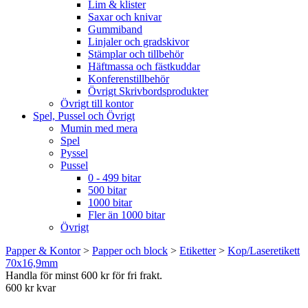
Lim & klister
Saxar och knivar
Gummiband
Linjaler och gradskivor
Stämplar och tillbehör
Häftmassa och fästkuddar
Konferenstillbehör
Övrigt Skrivbordsprodukter
Övrigt till kontor
Spel, Pussel och Övrigt
Mumin med mera
Spel
Pyssel
Pussel
0 - 499 bitar
500 bitar
1000 bitar
Fler än 1000 bitar
Övrigt
Papper & Kontor
>
Papper och block
>
Etiketter
>
Kop/Laseretikett
70x16,9mm
Handla för minst 600 kr för fri frakt.
600 kr kvar