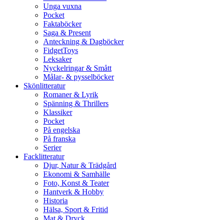
Unga vuxna
Pocket
Faktaböcker
Saga & Present
Anteckning & Dagböcker
FidgetToys
Leksaker
Nyckelringar & Smått
Målar- & pysselböcker
Skönlitteratur
Romaner & Lyrik
Spänning & Thrillers
Klassiker
Pocket
På engelska
På franska
Serier
Facklitteratur
Djur, Natur & Trädgård
Ekonomi & Samhälle
Foto, Konst & Teater
Hantverk & Hobby
Historia
Hälsa, Sport & Fritid
Mat & Dryck