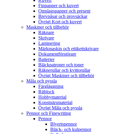
Kuvert
Finpapper och kuvert
Omslagspapper och present
Brevpåsar och provsäckar
Övrigt Kort och kuvert
Maskiner och tillbehör
Räknare
Skrivare
Laminering
Märkmaskin och ettikettskrivare
Dokumentförstörare
Batterier
Bläckpatroner och toner
Räknerullar och kvittorullar
Övrigt Maskiner och tillbehör
Måla och pyssla
Färgläggning
Ritblock
Hobbymaterial
Konstnärsmaterial
Övrigt Måla och pyssla
Pennor och Finewriting
Pennor
Blyertspennor
Bläck- och kulpennor