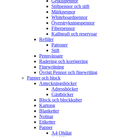
Gelkulpennor
Stiftpennor och stift
Märkpennor
Whiteboardpennor
Överstrykningspennor
Fiberpennor
Kalligrafi och reservoar
Refiller
Patroner
Stift
Pennvässare
Radering och korrigering
Finewritning
Övrigt Pennor och finewriting
Papper och block
Anteckningsböcker
Adressböcker
Gästböcker
Block och blockkuber
Kartong
Blanketter
Notisar
Etiketter
Papper
A4 Ohålat