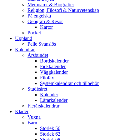
Memoarer & Biografier
Religion, Filosofi & Naturvetenskap
På engelska
Geografi & Resor
Kartor
Pocket
Uppland
Pelle Svanslös
Kalendrar
Årsbundet
Bordskalender
Fickkalender
Väggkalender
Filofax
Systemkalendrar och tillbehör
Studieåret
Kalender
Lärarkalender
Flerårskalendrar
Kläder
Vuxna
Barn
Storlek 56
Storlek 62
Storlek 68