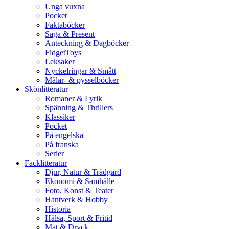
Unga vuxna
Pocket
Faktaböcker
Saga & Present
Anteckning & Dagböcker
FidgetToys
Leksaker
Nyckelringar & Smått
Målar- & pysselböcker
Skönlitteratur
Romaner & Lyrik
Spänning & Thrillers
Klassiker
Pocket
På engelska
På franska
Serier
Facklitteratur
Djur, Natur & Trädgård
Ekonomi & Samhälle
Foto, Konst & Teater
Hantverk & Hobby
Historia
Hälsa, Sport & Fritid
Mat & Dryck