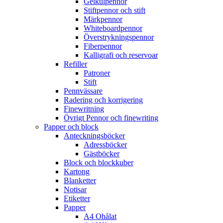
Gelkulpennor
Stiftpennor och stift
Märkpennor
Whiteboardpennor
Överstrykningspennor
Fiberpennor
Kalligrafi och reservoar
Refiller
Patroner
Stift
Pennvässare
Radering och korrigering
Finewritning
Övrigt Pennor och finewriting
Papper och block
Anteckningsböcker
Adressböcker
Gästböcker
Block och blockkuber
Kartong
Blanketter
Notisar
Etiketter
Papper
A4 Ohålat