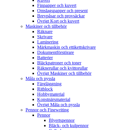
Kuvert
Finpapper och kuvert
Omslagspapper och present
Brevpåsar och provsäckar
Övrigt Kort och kuvert
Maskiner och tillbehör
Räknare
Skrivare
Laminering
Märkmaskin och ettikettskrivare
Dokumentförstörare
Batterier
Bläckpatroner och toner
Räknerullar och kvittorullar
Övrigt Maskiner och tillbehör
Måla och pyssla
Färgläggning
Ritblock
Hobbymaterial
Konstnärsmaterial
Övrigt Måla och pyssla
Pennor och Finewriting
Pennor
Blyertspennor
Bläck- och kulpennor