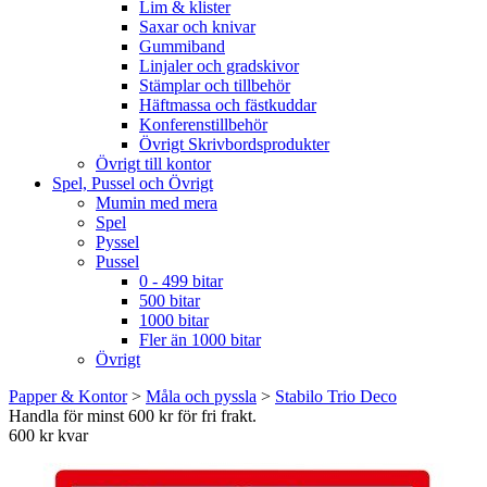
Lim & klister
Saxar och knivar
Gummiband
Linjaler och gradskivor
Stämplar och tillbehör
Häftmassa och fästkuddar
Konferenstillbehör
Övrigt Skrivbordsprodukter
Övrigt till kontor
Spel, Pussel och Övrigt
Mumin med mera
Spel
Pyssel
Pussel
0 - 499 bitar
500 bitar
1000 bitar
Fler än 1000 bitar
Övrigt
Papper & Kontor
>
Måla och pyssla
>
Stabilo Trio Deco
Handla för minst 600 kr för fri frakt.
600 kr kvar