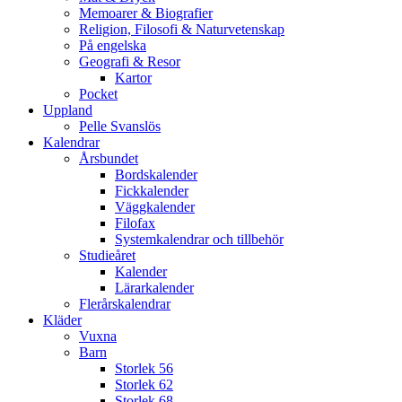
Memoarer & Biografier
Religion, Filosofi & Naturvetenskap
På engelska
Geografi & Resor
Kartor
Pocket
Uppland
Pelle Svanslös
Kalendrar
Årsbundet
Bordskalender
Fickkalender
Väggkalender
Filofax
Systemkalendrar och tillbehör
Studieåret
Kalender
Lärarkalender
Flerårskalendrar
Kläder
Vuxna
Barn
Storlek 56
Storlek 62
Storlek 68