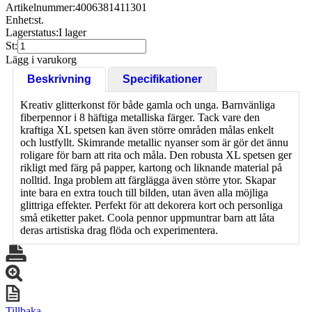
Artikelnummer:
4006381411301
Enhet:
st.
Lagerstatus:
I lager
St:
Lägg i varukorg
Beskrivning
Specifikationer
Kreativ glitterkonst för både gamla och unga. Barnvänliga
fiberpennor i 8 häftiga metalliska färger. Tack vare den
kraftiga XL spetsen kan även större områden målas enkelt
och lustfyllt. Skimrande metallic nyanser som är gör det ännu
roligare för barn att rita och måla. Den robusta XL spetsen ger
rikligt med färg på papper, kartong och liknande material på
nolltid. Inga problem att färglägga även större ytor. Skapar
inte bara en extra touch till bilden, utan även alla möjliga
glittriga effekter. Perfekt för att dekorera kort och personliga
små etiketter paket. Coola pennor uppmuntrar barn att låta
deras artistiska drag flöda och experimentera.
Tillbaka