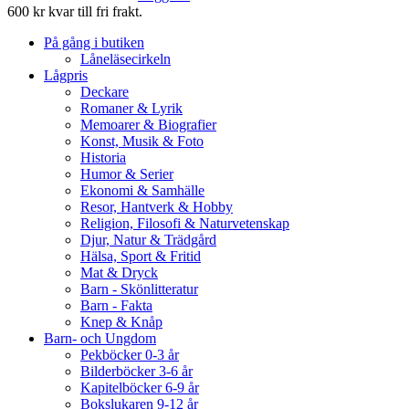
600 kr kvar till fri frakt.
På gång i butiken
Låneläsecirkeln
Lågpris
Deckare
Romaner & Lyrik
Memoarer & Biografier
Konst, Musik & Foto
Historia
Humor & Serier
Ekonomi & Samhälle
Resor, Hantverk & Hobby
Religion, Filosofi & Naturvetenskap
Djur, Natur & Trädgård
Hälsa, Sport & Fritid
Mat & Dryck
Barn - Skönlitteratur
Barn - Fakta
Knep & Knåp
Barn- och Ungdom
Pekböcker 0-3 år
Bilderböcker 3-6 år
Kapitelböcker 6-9 år
Bokslukaren 9-12 år