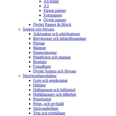
A4 Hålat
A3
Färgat papper
Fotopapper
Övrigt papper
Övrigt Papper & Block
Sortera och förvara
Arkivpärm och arkivkartong
Brevkorgar och tidskriftssamlare
Pärmar
Mappar
Papperskorgar
Plastfickor och mappar
Register
Fotoalbum
Övrigt Sortera och förvara
Skrivbordsprodukter
Gem och gemkoppar
Hålslag
Häftapparat och häftpistol
Häftklammer och tillbehör
Pennfodral
Penn- och prylställ
Skrivunderlägg
Tejp och tejphållare