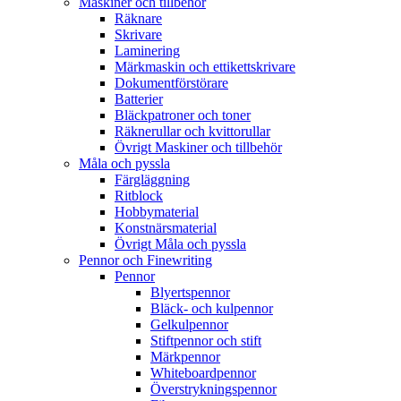
Maskiner och tillbehör
Räknare
Skrivare
Laminering
Märkmaskin och ettikettskrivare
Dokumentförstörare
Batterier
Bläckpatroner och toner
Räknerullar och kvittorullar
Övrigt Maskiner och tillbehör
Måla och pyssla
Färgläggning
Ritblock
Hobbymaterial
Konstnärsmaterial
Övrigt Måla och pyssla
Pennor och Finewriting
Pennor
Blyertspennor
Bläck- och kulpennor
Gelkulpennor
Stiftpennor och stift
Märkpennor
Whiteboardpennor
Överstrykningspennor