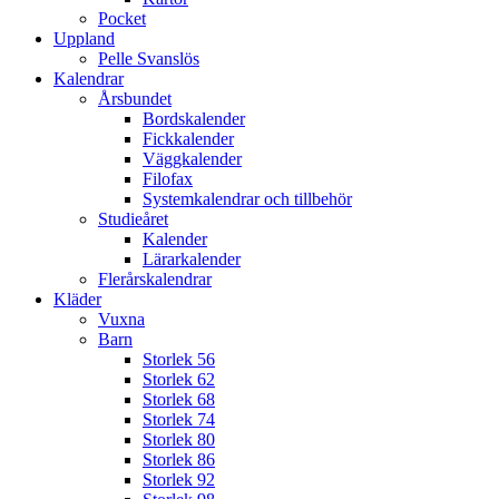
Pocket
Uppland
Pelle Svanslös
Kalendrar
Årsbundet
Bordskalender
Fickkalender
Väggkalender
Filofax
Systemkalendrar och tillbehör
Studieåret
Kalender
Lärarkalender
Flerårskalendrar
Kläder
Vuxna
Barn
Storlek 56
Storlek 62
Storlek 68
Storlek 74
Storlek 80
Storlek 86
Storlek 92