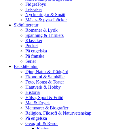
FidgetToys
Leksaker
Nyckelringar & Smått
Målar- & pysselböcker
Skönlitteratur
Romaner & Lyrik
Spänning & Thrillers
Klassiker
Pocket
På engelska
På franska
Serier
Facklitteratur
Djur, Natur & Trädgård
Ekonomi & Samhälle
Foto, Konst & Teater
Hantverk & Hobby
Historia
Hälsa, Sport & Fritid
Mat & Dryck
Memoarer & Biografier
Religion, Filosofi & Naturvetenskap
På engelska
Geografi & Resor
Kartor