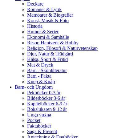
Deckare
Romaner & Lyrik
Memoarer & Biografier
Konst, Musik & Foto
Historia
Humor & Serier
Ekonomi & Samhälle
Resor, Hantverk & Hobby
Religion, Filosofi & Naturvetenskap
Djur, Natur & Trädgård
Hälsa, Sport & Fritid
Mat & Dryck
Barn - Skönlitteratur
Barn - Fakta
Knep & Knåp
Barn- och Ungdom
Pekböcker 0-3 år
Bilderböcker 3-6 år
Kapitelböcker 6-9 år
Bokslukaren 9-12 år
Unga vuxna
Pocket
Faktaböcker
Saga & Present
Anteckning & Dagböcker