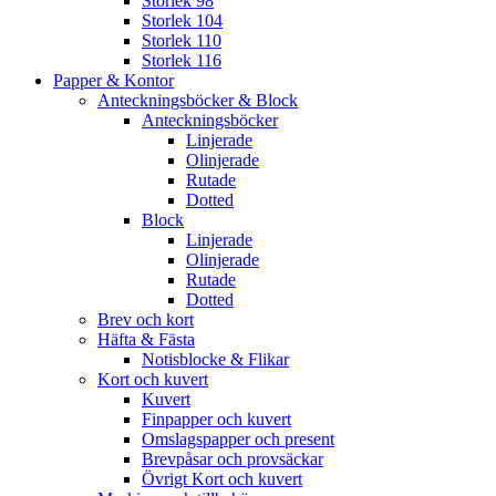
Storlek 98
Storlek 104
Storlek 110
Storlek 116
Papper & Kontor
Anteckningsböcker & Block
Anteckningsböcker
Linjerade
Olinjerade
Rutade
Dotted
Block
Linjerade
Olinjerade
Rutade
Dotted
Brev och kort
Häfta & Fästa
Notisblocke & Flikar
Kort och kuvert
Kuvert
Finpapper och kuvert
Omslagspapper och present
Brevpåsar och provsäckar
Övrigt Kort och kuvert