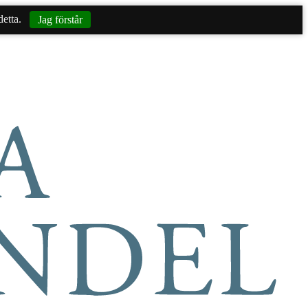
etta.
Jag förstår