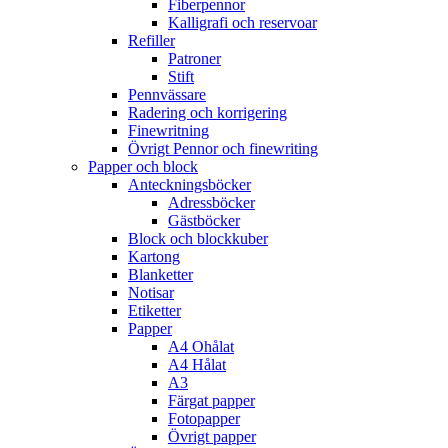
Fiberpennor
Kalligrafi och reservoar
Refiller
Patroner
Stift
Pennvässare
Radering och korrigering
Finewritning
Övrigt Pennor och finewriting
Papper och block
Anteckningsböcker
Adressböcker
Gästböcker
Block och blockkuber
Kartong
Blanketter
Notisar
Etiketter
Papper
A4 Ohålat
A4 Hålat
A3
Färgat papper
Fotopapper
Övrigt papper