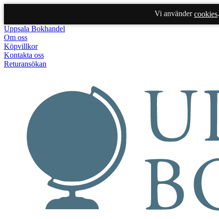
Vi använder
cookies
Uppsala Bokhandel
Om oss
Köpvillkor
Kontakta oss
Returansökan