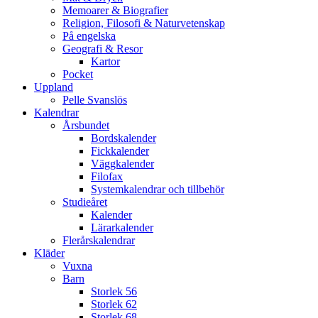
Memoarer & Biografier
Religion, Filosofi & Naturvetenskap
På engelska
Geografi & Resor
Kartor
Pocket
Uppland
Pelle Svanslös
Kalendrar
Årsbundet
Bordskalender
Fickkalender
Väggkalender
Filofax
Systemkalendrar och tillbehör
Studieåret
Kalender
Lärarkalender
Flerårskalendrar
Kläder
Vuxna
Barn
Storlek 56
Storlek 62
Storlek 68