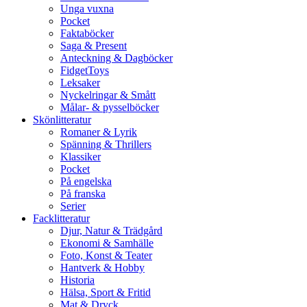
Unga vuxna
Pocket
Faktaböcker
Saga & Present
Anteckning & Dagböcker
FidgetToys
Leksaker
Nyckelringar & Smått
Målar- & pysselböcker
Skönlitteratur
Romaner & Lyrik
Spänning & Thrillers
Klassiker
Pocket
På engelska
På franska
Serier
Facklitteratur
Djur, Natur & Trädgård
Ekonomi & Samhälle
Foto, Konst & Teater
Hantverk & Hobby
Historia
Hälsa, Sport & Fritid
Mat & Dryck