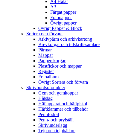
A4 Hålat
A3
Färgat papper
Fotopapper
Övrigt papper
Övrigt Papper & Block
Sortera och förvara
Arkivpärm och arkivkartong
Brevkorgar och tidskriftssamlare
Pärmar
Mappar
Papperskorgar
Plastfickor och mappar
Register
Fotoalbum
Övrigt Sortera och förvara
Skrivbordsprodukter
Gem och gemkoppar
Hålslag
Häftapparat och häftpistol
Häftklammer och tillbehör
Pennfodral
Penn- och prylställ
Skrivunderlägg
Tejp och tejphållare