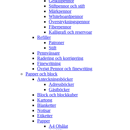
Gelkulpennor
Stiftpennor och stift
Märkpennor
Whiteboardpennor
Överstrykningspennor
Fiberpennor
Kalligrafi och reservoar
Refiller
Patroner
Stift
Pennvässare
Radering och korrigering
Finewritning
Övrigt Pennor och finewriting
Papper och block
Anteckningsböcker
Adressböcker
Gästböcker
Block och blockkuber
Kartong
Blanketter
Notisar
Etiketter
Papper
A4 Ohålat