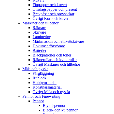
Kuvert
Finpapper och kuvert
Omslagspapper och present
Brevpåsar och provsäckar
Övrigt Kort och kuvert
Maskiner och tillbehör
Räknare
Skrivare
Laminering
Märkmaskin och ettikettskrivare
Dokumentförstörare
Batterier
Bläckpatroner och toner
Räknerullar och kvittorullar
Övrigt Maskiner och tillbehör
Måla och pyssla
Färgläggning
Ritblock
Hobbymaterial
Konstnärsmaterial
Övrigt Måla och pyssla
Pennor och Finewriting
Pennor
Blyertspennor
Bläck- och kulpennor