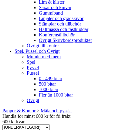
Lim & klister
Saxar och knivar
Gummiband
Linjaler och gradskivor
Stämplar och tillbehör
Häftmassa och fästkuddar
Konferenstillbehör
Övrigt Skrivbordsprodukter
Övrigt till kontor
Spel, Pussel och Övrigt
Mumin med mera
Spel
Pyssel
Pussel
0 - 499 bitar
500 bitar
1000 bitar
Fler än 1000 bitar
Övrigt
Papper & Kontor
>
Måla och pyssla
Handla för minst 600 kr för fri frakt.
600 kr kvar