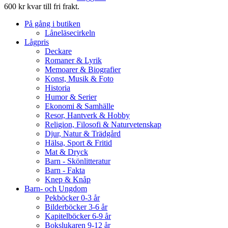
600 kr kvar till fri frakt.
På gång i butiken
Låneläsecirkeln
Lågpris
Deckare
Romaner & Lyrik
Memoarer & Biografier
Konst, Musik & Foto
Historia
Humor & Serier
Ekonomi & Samhälle
Resor, Hantverk & Hobby
Religion, Filosofi & Naturvetenskap
Djur, Natur & Trädgård
Hälsa, Sport & Fritid
Mat & Dryck
Barn - Skönlitteratur
Barn - Fakta
Knep & Knåp
Barn- och Ungdom
Pekböcker 0-3 år
Bilderböcker 3-6 år
Kapitelböcker 6-9 år
Bokslukaren 9-12 år