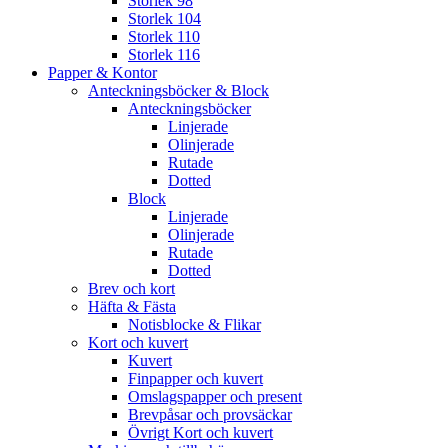
Storlek 98
Storlek 104
Storlek 110
Storlek 116
Papper & Kontor
Anteckningsböcker & Block
Anteckningsböcker
Linjerade
Olinjerade
Rutade
Dotted
Block
Linjerade
Olinjerade
Rutade
Dotted
Brev och kort
Häfta & Fästa
Notisblocke & Flikar
Kort och kuvert
Kuvert
Finpapper och kuvert
Omslagspapper och present
Brevpåsar och provsäckar
Övrigt Kort och kuvert