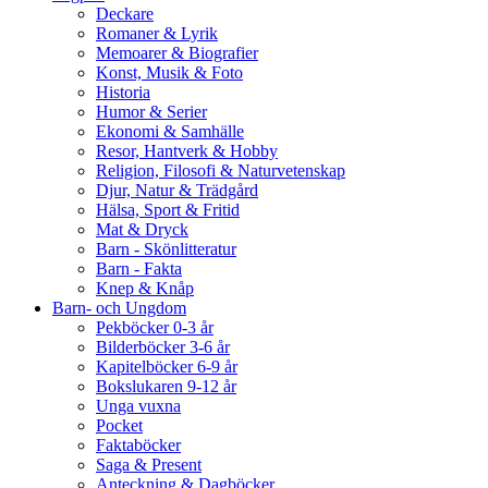
Deckare
Romaner & Lyrik
Memoarer & Biografier
Konst, Musik & Foto
Historia
Humor & Serier
Ekonomi & Samhälle
Resor, Hantverk & Hobby
Religion, Filosofi & Naturvetenskap
Djur, Natur & Trädgård
Hälsa, Sport & Fritid
Mat & Dryck
Barn - Skönlitteratur
Barn - Fakta
Knep & Knåp
Barn- och Ungdom
Pekböcker 0-3 år
Bilderböcker 3-6 år
Kapitelböcker 6-9 år
Bokslukaren 9-12 år
Unga vuxna
Pocket
Faktaböcker
Saga & Present
Anteckning & Dagböcker