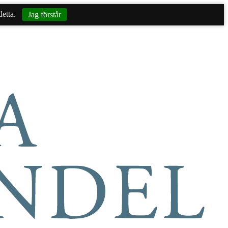
etta.
Jag förstår