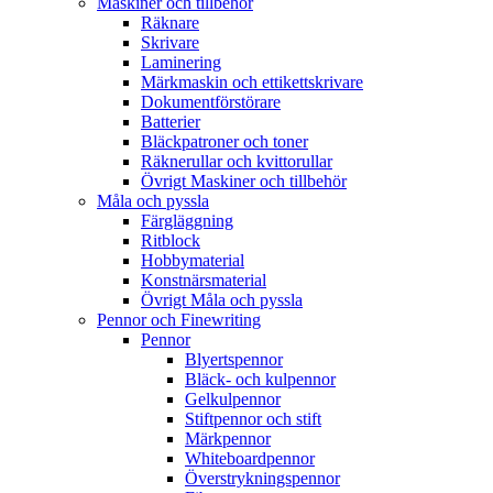
Maskiner och tillbehör
Räknare
Skrivare
Laminering
Märkmaskin och ettikettskrivare
Dokumentförstörare
Batterier
Bläckpatroner och toner
Räknerullar och kvittorullar
Övrigt Maskiner och tillbehör
Måla och pyssla
Färgläggning
Ritblock
Hobbymaterial
Konstnärsmaterial
Övrigt Måla och pyssla
Pennor och Finewriting
Pennor
Blyertspennor
Bläck- och kulpennor
Gelkulpennor
Stiftpennor och stift
Märkpennor
Whiteboardpennor
Överstrykningspennor