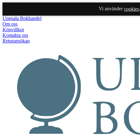
Vi använder
cookies
Uppsala Bokhandel
Om oss
Köpvillkor
Kontakta oss
Returansökan