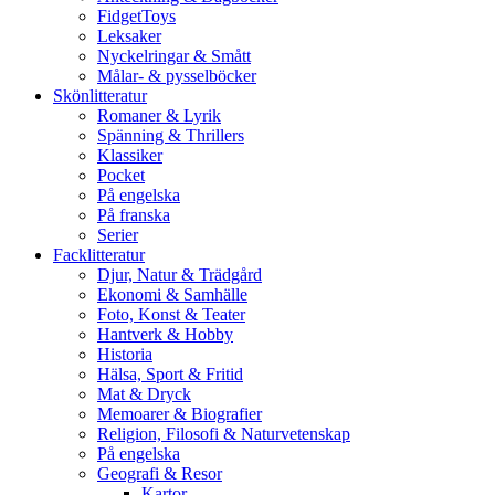
FidgetToys
Leksaker
Nyckelringar & Smått
Målar- & pysselböcker
Skönlitteratur
Romaner & Lyrik
Spänning & Thrillers
Klassiker
Pocket
På engelska
På franska
Serier
Facklitteratur
Djur, Natur & Trädgård
Ekonomi & Samhälle
Foto, Konst & Teater
Hantverk & Hobby
Historia
Hälsa, Sport & Fritid
Mat & Dryck
Memoarer & Biografier
Religion, Filosofi & Naturvetenskap
På engelska
Geografi & Resor
Kartor