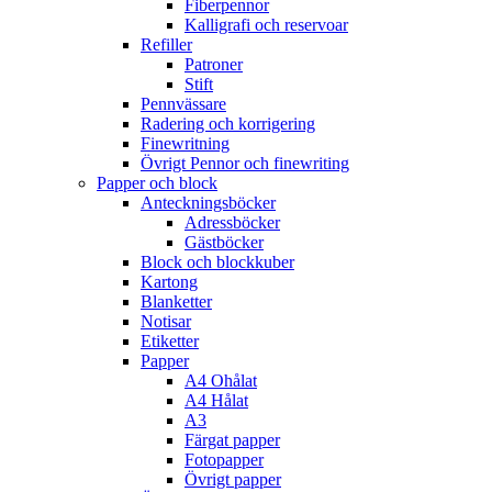
Fiberpennor
Kalligrafi och reservoar
Refiller
Patroner
Stift
Pennvässare
Radering och korrigering
Finewritning
Övrigt Pennor och finewriting
Papper och block
Anteckningsböcker
Adressböcker
Gästböcker
Block och blockkuber
Kartong
Blanketter
Notisar
Etiketter
Papper
A4 Ohålat
A4 Hålat
A3
Färgat papper
Fotopapper
Övrigt papper