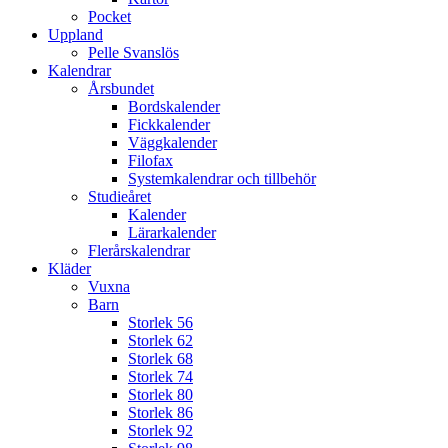
Pocket
Uppland
Pelle Svanslös
Kalendrar
Årsbundet
Bordskalender
Fickkalender
Väggkalender
Filofax
Systemkalendrar och tillbehör
Studieåret
Kalender
Lärarkalender
Flerårskalendrar
Kläder
Vuxna
Barn
Storlek 56
Storlek 62
Storlek 68
Storlek 74
Storlek 80
Storlek 86
Storlek 92