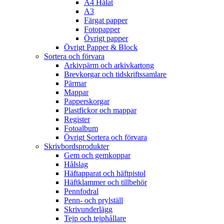
A4 Hålat
A3
Färgat papper
Fotopapper
Övrigt papper
Övrigt Papper & Block
Sortera och förvara
Arkivpärm och arkivkartong
Brevkorgar och tidskriftssamlare
Pärmar
Mappar
Papperskorgar
Plastfickor och mappar
Register
Fotoalbum
Övrigt Sortera och förvara
Skrivbordsprodukter
Gem och gemkoppar
Hålslag
Häftapparat och häftpistol
Häftklammer och tillbehör
Pennfodral
Penn- och prylställ
Skrivunderlägg
Tejp och tejphållare