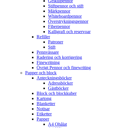
Gelkulpennor
Stiftpennor och stift
Märkpennor
Whiteboardpennor
Överstrykningspennor
Fiberpennor
Kalligrafi och reservoar
Refiller
Patroner
Stift
Pennvässare
Radering och korrigering
Finewritning
Övrigt Pennor och finewriting
Papper och block
Anteckningsböcker
Adressböcker
Gästböcker
Block och blockkuber
Kartong
Blanketter
Notisar
Etiketter
Papper
A4 Ohålat