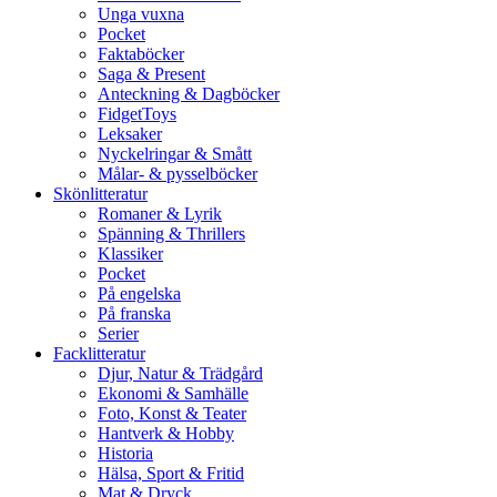
Unga vuxna
Pocket
Faktaböcker
Saga & Present
Anteckning & Dagböcker
FidgetToys
Leksaker
Nyckelringar & Smått
Målar- & pysselböcker
Skönlitteratur
Romaner & Lyrik
Spänning & Thrillers
Klassiker
Pocket
På engelska
På franska
Serier
Facklitteratur
Djur, Natur & Trädgård
Ekonomi & Samhälle
Foto, Konst & Teater
Hantverk & Hobby
Historia
Hälsa, Sport & Fritid
Mat & Dryck