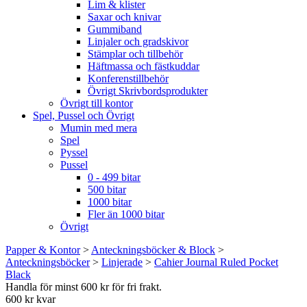
Lim & klister
Saxar och knivar
Gummiband
Linjaler och gradskivor
Stämplar och tillbehör
Häftmassa och fästkuddar
Konferenstillbehör
Övrigt Skrivbordsprodukter
Övrigt till kontor
Spel, Pussel och Övrigt
Mumin med mera
Spel
Pyssel
Pussel
0 - 499 bitar
500 bitar
1000 bitar
Fler än 1000 bitar
Övrigt
Papper & Kontor
>
Anteckningsböcker & Block
>
Anteckningsböcker
>
Linjerade
>
Cahier Journal Ruled Pocket
Black
Handla för minst 600 kr för fri frakt.
600 kr kvar