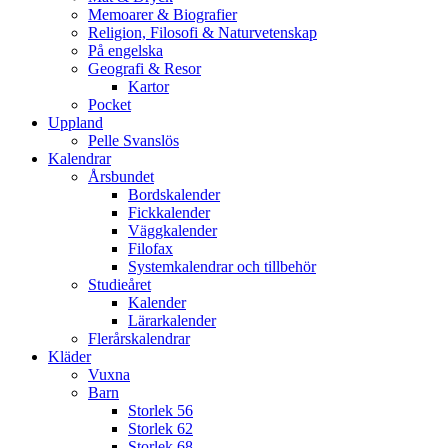
Memoarer & Biografier
Religion, Filosofi & Naturvetenskap
På engelska
Geografi & Resor
Kartor
Pocket
Uppland
Pelle Svanslös
Kalendrar
Årsbundet
Bordskalender
Fickkalender
Väggkalender
Filofax
Systemkalendrar och tillbehör
Studieåret
Kalender
Lärarkalender
Flerårskalendrar
Kläder
Vuxna
Barn
Storlek 56
Storlek 62
Storlek 68