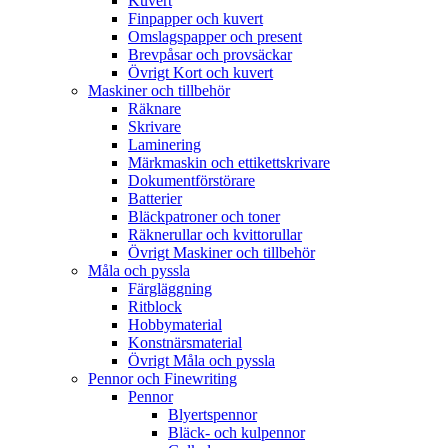
Kuvert
Finpapper och kuvert
Omslagspapper och present
Brevpåsar och provsäckar
Övrigt Kort och kuvert
Maskiner och tillbehör
Räknare
Skrivare
Laminering
Märkmaskin och ettikettskrivare
Dokumentförstörare
Batterier
Bläckpatroner och toner
Räknerullar och kvittorullar
Övrigt Maskiner och tillbehör
Måla och pyssla
Färgläggning
Ritblock
Hobbymaterial
Konstnärsmaterial
Övrigt Måla och pyssla
Pennor och Finewriting
Pennor
Blyertspennor
Bläck- och kulpennor