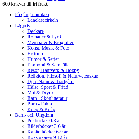
600 kr kvar till fri frakt.
På gång i butiken
Låneläsecirkeln
Lågpris
Deckare
Romaner & Lyrik
Memoarer & Biografier
Konst, Musik & Foto
Historia
Humor & Serier
Ekonomi & Samhälle
Resor, Hantverk & Hobby
Religion, Filosofi & Naturvetenskap
Djur, Natur & Trädgård
Hälsa, Sport & Fritid
Mat & Dryck
Barn - Skönlitteratur
Barn - Fakta
Knep & Knåp
Barn- och Ungdom
Pekböcker 0-3 år
Bilderböcker 3-6 år
Kapitelböcker 6-9 år
Bokslukaren 9-12 år