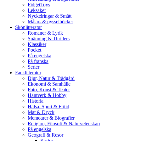
FidgetToys
Leksaker
Nyckelringar & Smått
Målar- & pysselböcker
Skönlitteratur
Romaner & Lyrik
Spänning & Thrillers
Klassiker
Pocket
På engelska
På franska
Serier
Facklitteratur
Djur, Natur & Trädgård
Ekonomi & Samhälle
Foto, Konst & Teater
Hantverk & Hobby
Historia
Hälsa, Sport & Fritid
Mat & Dryck
Memoarer & Biografier
Religion, Filosofi & Naturvetenskap
På engelska
Geografi & Resor
Kartor