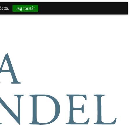
etta.
Jag förstår