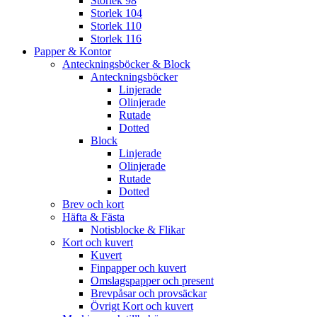
Storlek 98
Storlek 104
Storlek 110
Storlek 116
Papper & Kontor
Anteckningsböcker & Block
Anteckningsböcker
Linjerade
Olinjerade
Rutade
Dotted
Block
Linjerade
Olinjerade
Rutade
Dotted
Brev och kort
Häfta & Fästa
Notisblocke & Flikar
Kort och kuvert
Kuvert
Finpapper och kuvert
Omslagspapper och present
Brevpåsar och provsäckar
Övrigt Kort och kuvert