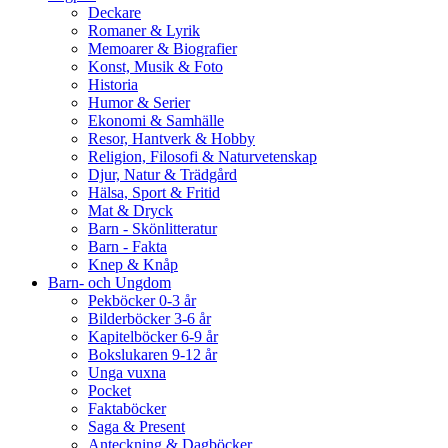
Deckare
Romaner & Lyrik
Memoarer & Biografier
Konst, Musik & Foto
Historia
Humor & Serier
Ekonomi & Samhälle
Resor, Hantverk & Hobby
Religion, Filosofi & Naturvetenskap
Djur, Natur & Trädgård
Hälsa, Sport & Fritid
Mat & Dryck
Barn - Skönlitteratur
Barn - Fakta
Knep & Knåp
Barn- och Ungdom
Pekböcker 0-3 år
Bilderböcker 3-6 år
Kapitelböcker 6-9 år
Bokslukaren 9-12 år
Unga vuxna
Pocket
Faktaböcker
Saga & Present
Anteckning & Dagböcker