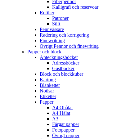
Fiberpennor
Kalligrafi och reservoar
Refiller
Patroner
Stift
Pennvässare
Radering och korrigering
Finewritning
Övrigt Pennor och finewriting
Papper och block
Anteckningsböcker
Adressböcker
Gästböcker
Block och blockkuber
Kartong
Blanketter
Notisar
Etiketter
Papper
A4 Ohålat
A4 Hålat
A3
Färgat papper
Fotopapper
Övrigt papper