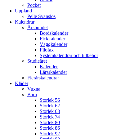
Pocket
Uppland
Pelle Svanslös
Kalendrar
Årsbundet
Bordskalender
Fickkalender
Väggkalender
Filofax
Systemkalendrar och tillbehör
Studieåret
Kalender
Lärarkalender
Flerårskalendrar
Kläder
Vuxna
Barn
Storlek 56
Storlek 62
Storlek 68
Storlek 74
Storlek 80
Storlek 86
Storlek 92