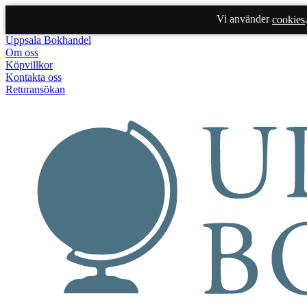
Vi använder
cookies
Uppsala Bokhandel
Om oss
Köpvillkor
Kontakta oss
Returansökan