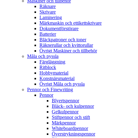
Maskiner och tillbehör
Räknare
Skrivare
Laminering
Märkmaskin och ettikettskrivare
Dokumentförstörare
Batterier
Bläckpatroner och toner
Räknerullar och kvittorullar
Övrigt Maskiner och tillbehör
Måla och pyssla
Färgläggning
Ritblock
Hobbymaterial
Konstnärsmaterial
Övrigt Måla och pyssla
Pennor och Finewriting
Pennor
Blyertspennor
Bläck- och kulpennor
Gelkulpennor
Stiftpennor och stift
Märkpennor
Whiteboardpennor
Överstrykningspennor