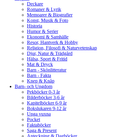
Deckare
Romaner & Lyrik
Memoarer & Biografier
Konst, Musik & Foto
Historia
Humor & Serier
Ekonomi & Samhälle
Resor, Hantverk & Hobby
Religion, Filosofi & Naturvetenskap
Djur, Natur & Trädgård
Hälsa, Sport & Fritid
Mat & Dryck
Barn - Skönlitteratur
Barn - Fakta
Knep & Knåp
Barn- och Ungdom
Pekböcker 0-3 år
Bilderböcker 3-6 år
Kapitelböcker 6-9 år
Bokslukaren 9-12 år
Unga vuxna
Pocket
Faktaböcker
Saga & Present
Anteckning & Dagböcker