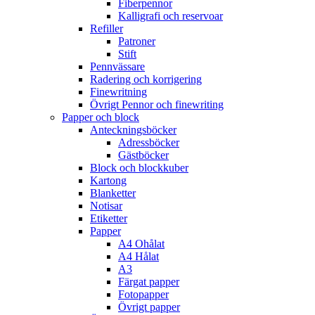
Fiberpennor
Kalligrafi och reservoar
Refiller
Patroner
Stift
Pennvässare
Radering och korrigering
Finewritning
Övrigt Pennor och finewriting
Papper och block
Anteckningsböcker
Adressböcker
Gästböcker
Block och blockkuber
Kartong
Blanketter
Notisar
Etiketter
Papper
A4 Ohålat
A4 Hålat
A3
Färgat papper
Fotopapper
Övrigt papper