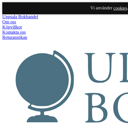
Vi använder
cookies
Uppsala Bokhandel
Om oss
Köpvillkor
Kontakta oss
Returansökan