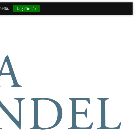
etta.
Jag förstår