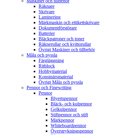
Maskiner och tillbehör
Räknare
Skrivare
Laminering
Märkmaskin och ettikettskrivare
Dokumentförstörare
Batterier
Bläckpatroner och toner
Räknerullar och kvittorullar
Övrigt Maskiner och tillbehör
Måla och pyssla
Färgläggning
Ritblock
Hobbymaterial
Konstnärsmaterial
Övrigt Måla och pyssla
Pennor och Finewriting
Pennor
Blyertspennor
Bläck- och kulpennor
Gelkulpennor
Stiftpennor och stift
Märkpennor
Whiteboardpennor
Överstrykningspennor