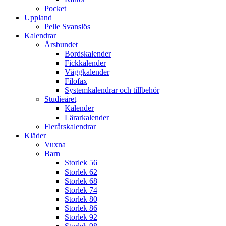
Pocket
Uppland
Pelle Svanslös
Kalendrar
Årsbundet
Bordskalender
Fickkalender
Väggkalender
Filofax
Systemkalendrar och tillbehör
Studieåret
Kalender
Lärarkalender
Flerårskalendrar
Kläder
Vuxna
Barn
Storlek 56
Storlek 62
Storlek 68
Storlek 74
Storlek 80
Storlek 86
Storlek 92