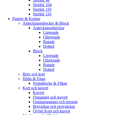
Storlek 98
Storlek 104
Storlek 110
Storlek 116
Papper & Kontor
Anteckningsböcker & Block
Anteckningsböcker
Linjerade
Olinjerade
Rutade
Dotted
Block
Linjerade
Olinjerade
Rutade
Dotted
Brev och kort
Häfta & Fästa
Notisblocke & Flikar
Kort och kuvert
Kuvert
Finpapper och kuvert
Omslagspapper och present
Brevpåsar och provsäckar
Övrigt Kort och kuvert