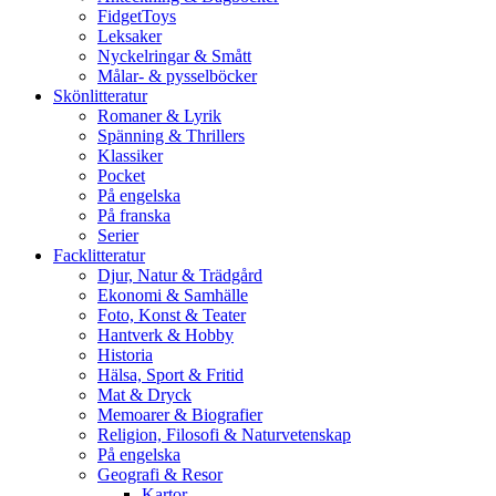
FidgetToys
Leksaker
Nyckelringar & Smått
Målar- & pysselböcker
Skönlitteratur
Romaner & Lyrik
Spänning & Thrillers
Klassiker
Pocket
På engelska
På franska
Serier
Facklitteratur
Djur, Natur & Trädgård
Ekonomi & Samhälle
Foto, Konst & Teater
Hantverk & Hobby
Historia
Hälsa, Sport & Fritid
Mat & Dryck
Memoarer & Biografier
Religion, Filosofi & Naturvetenskap
På engelska
Geografi & Resor
Kartor