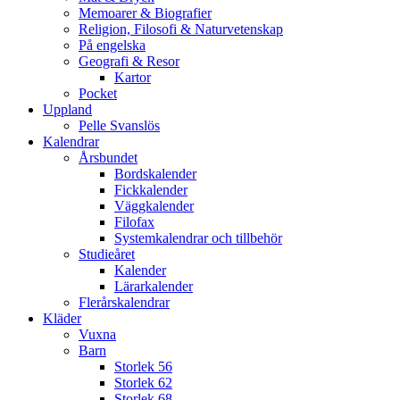
Memoarer & Biografier
Religion, Filosofi & Naturvetenskap
På engelska
Geografi & Resor
Kartor
Pocket
Uppland
Pelle Svanslös
Kalendrar
Årsbundet
Bordskalender
Fickkalender
Väggkalender
Filofax
Systemkalendrar och tillbehör
Studieåret
Kalender
Lärarkalender
Flerårskalendrar
Kläder
Vuxna
Barn
Storlek 56
Storlek 62
Storlek 68