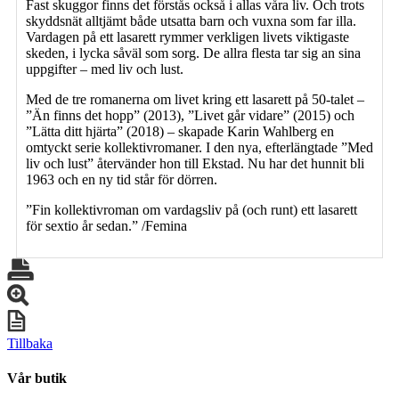
Fast skuggor finns det förstås också i allas våra liv. Och trots
skyddsnät alltjämt både utsatta barn och vuxna som far illa.
Vardagen på ett lasarett rymmer verkligen livets viktigaste
skeden, i lycka såväl som sorg. De allra flesta tar sig an sina
uppgifter – med liv och lust.
Med de tre romanerna om livet kring ett lasarett på 50-talet –
”Än finns det hopp” (2013), ”Livet går vidare” (2015) och
”Lätta ditt hjärta” (2018) – skapade Karin Wahlberg en
omtyckt serie kollektivromaner. I den nya, efterlängtade ”Med
liv och lust” återvänder hon till Ekstad. Nu har det hunnit bli
1963 och en ny tid står för dörren.
”Fin kollektivroman om vardagsliv på (och runt) ett lasarett
för sextio år sedan.” /Femina
Tillbaka
Vår butik