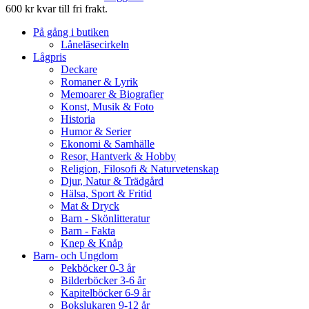
600 kr kvar till fri frakt.
På gång i butiken
Låneläsecirkeln
Lågpris
Deckare
Romaner & Lyrik
Memoarer & Biografier
Konst, Musik & Foto
Historia
Humor & Serier
Ekonomi & Samhälle
Resor, Hantverk & Hobby
Religion, Filosofi & Naturvetenskap
Djur, Natur & Trädgård
Hälsa, Sport & Fritid
Mat & Dryck
Barn - Skönlitteratur
Barn - Fakta
Knep & Knåp
Barn- och Ungdom
Pekböcker 0-3 år
Bilderböcker 3-6 år
Kapitelböcker 6-9 år
Bokslukaren 9-12 år