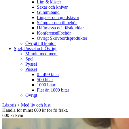
Lim & klister
Saxar och knivar
Gummiband
Linjaler och gradskivor
Stämplar och tillbehör
Häftmassa och fästkuddar
Konferenstillbehör
Övrigt Skrivbordsprodukter
Övrigt till kontor
Spel, Pussel och Övrigt
Mumin med mera
Spel
Pyssel
Pussel
0 - 499 bitar
500 bitar
1000 bitar
Fler än 1000 bitar
Övrigt
Lågpris
>
Med liv och lust
Handla för minst 600 kr för fri frakt.
600 kr kvar