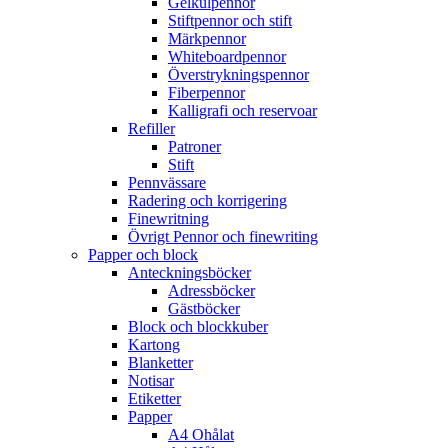
Gelkulpennor
Stiftpennor och stift
Märkpennor
Whiteboardpennor
Överstrykningspennor
Fiberpennor
Kalligrafi och reservoar
Refiller
Patroner
Stift
Pennvässare
Radering och korrigering
Finewritning
Övrigt Pennor och finewriting
Papper och block
Anteckningsböcker
Adressböcker
Gästböcker
Block och blockkuber
Kartong
Blanketter
Notisar
Etiketter
Papper
A4 Ohålat