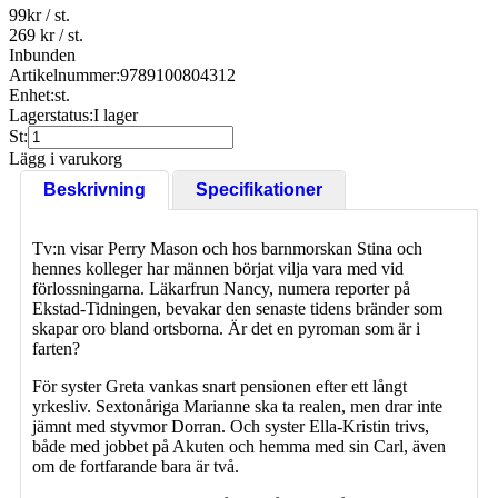
99
kr
/ st.
269 kr
/ st.
Inbunden
Artikelnummer:
9789100804312
Enhet:
st.
Lagerstatus:
I lager
St:
Lägg i varukorg
Beskrivning
Specifikationer
Tv:n visar Perry Mason och hos barnmorskan Stina och
hennes kolleger har männen börjat vilja vara med vid
förlossningarna. Läkarfrun Nancy, numera reporter på
Ekstad-Tidningen, bevakar den senaste tidens bränder som
skapar oro bland ortsborna. Är det en pyroman som är i
farten?
För syster Greta vankas snart pensionen efter ett långt
yrkesliv. Sextonåriga Marianne ska ta realen, men drar inte
jämnt med styvmor Dorran. Och syster Ella-Kristin trivs,
både med jobbet på Akuten och hemma med sin Carl, även
om de fortfarande bara är två.