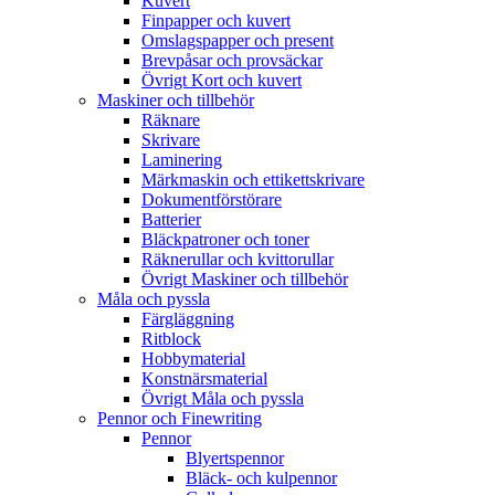
Kuvert
Finpapper och kuvert
Omslagspapper och present
Brevpåsar och provsäckar
Övrigt Kort och kuvert
Maskiner och tillbehör
Räknare
Skrivare
Laminering
Märkmaskin och ettikettskrivare
Dokumentförstörare
Batterier
Bläckpatroner och toner
Räknerullar och kvittorullar
Övrigt Maskiner och tillbehör
Måla och pyssla
Färgläggning
Ritblock
Hobbymaterial
Konstnärsmaterial
Övrigt Måla och pyssla
Pennor och Finewriting
Pennor
Blyertspennor
Bläck- och kulpennor