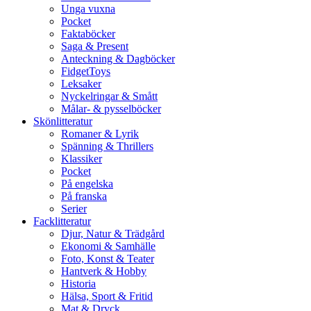
Unga vuxna
Pocket
Faktaböcker
Saga & Present
Anteckning & Dagböcker
FidgetToys
Leksaker
Nyckelringar & Smått
Målar- & pysselböcker
Skönlitteratur
Romaner & Lyrik
Spänning & Thrillers
Klassiker
Pocket
På engelska
På franska
Serier
Facklitteratur
Djur, Natur & Trädgård
Ekonomi & Samhälle
Foto, Konst & Teater
Hantverk & Hobby
Historia
Hälsa, Sport & Fritid
Mat & Dryck