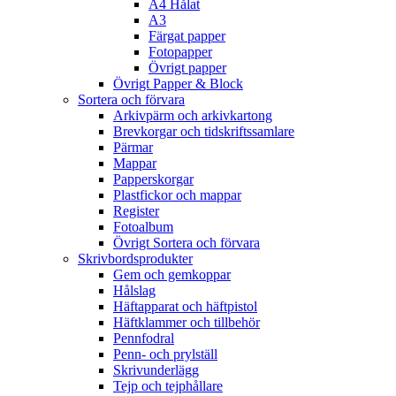
A4 Hålat
A3
Färgat papper
Fotopapper
Övrigt papper
Övrigt Papper & Block
Sortera och förvara
Arkivpärm och arkivkartong
Brevkorgar och tidskriftssamlare
Pärmar
Mappar
Papperskorgar
Plastfickor och mappar
Register
Fotoalbum
Övrigt Sortera och förvara
Skrivbordsprodukter
Gem och gemkoppar
Hålslag
Häftapparat och häftpistol
Häftklammer och tillbehör
Pennfodral
Penn- och prylställ
Skrivunderlägg
Tejp och tejphållare