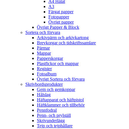
A4 Hålat
A3
Färgat papper
Fotopapper
Övrigt papper
Övrigt Papper & Block
Sortera och förvara
Arkivpärm och arkivkartong
Brevkorgar och tidskriftssamlare
Pärmar
Mappar
Papperskorgar
Plastfickor och mappar
Register
Fotoalbum
Övrigt Sortera och förvara
Skrivbordsprodukter
Gem och gemkoppar
Hålslag
Häftapparat och häftpistol
Häftklammer och tillbehör
Pennfodral
Penn- och prylställ
Skrivunderlägg
Tejp och tejphållare