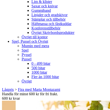
Lim & klister
Saxar och knivar
Gummiband
Linjaler och gradskivor
Stämplar och tillbehör
Häftmassa och fästkuddar
Konferenstillbehör
Övrigt Skrivbordsprodukter
Övrigt till kontor
Spel, Pussel och Övrigt
Mumin med mera
Spel
Pyssel
Pussel
0 - 499 bitar
500 bitar
1000 bitar
Fler än 1000 bitar
Övrigt
Lågpris
>
Fira med Maria Montazami
Handla för minst 600 kr för fri frakt.
600 kr kvar