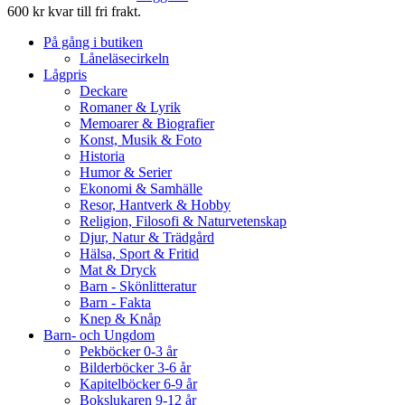
600 kr kvar till fri frakt.
På gång i butiken
Låneläsecirkeln
Lågpris
Deckare
Romaner & Lyrik
Memoarer & Biografier
Konst, Musik & Foto
Historia
Humor & Serier
Ekonomi & Samhälle
Resor, Hantverk & Hobby
Religion, Filosofi & Naturvetenskap
Djur, Natur & Trädgård
Hälsa, Sport & Fritid
Mat & Dryck
Barn - Skönlitteratur
Barn - Fakta
Knep & Knåp
Barn- och Ungdom
Pekböcker 0-3 år
Bilderböcker 3-6 år
Kapitelböcker 6-9 år
Bokslukaren 9-12 år