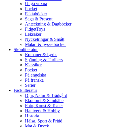
Unga vuxna
Pocket
Faktaböcker
Saga & Present
Anteckning & Dagböcker
FidgetToys
Leksaker
Nyckelringar & Smått
Målar- & pysselböcker
Skönlitteratur
Romaner & Lyrik
Spänning & Thrillers
Klassiker
Pocket
På engelska
På franska
Serier
Facklitteratur
Djur, Natur & Trädgård
Ekonomi & Samhälle
Foto, Konst & Teater
Hantverk & Hobby
Historia
Hälsa, Sport & Fritid
Mat & Dryck