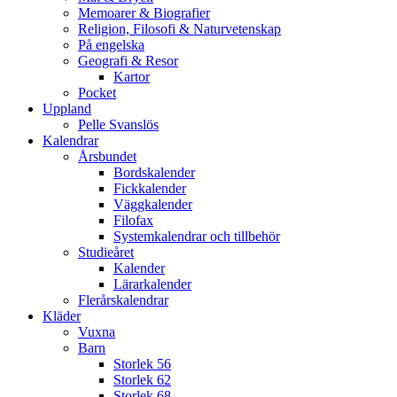
Memoarer & Biografier
Religion, Filosofi & Naturvetenskap
På engelska
Geografi & Resor
Kartor
Pocket
Uppland
Pelle Svanslös
Kalendrar
Årsbundet
Bordskalender
Fickkalender
Väggkalender
Filofax
Systemkalendrar och tillbehör
Studieåret
Kalender
Lärarkalender
Flerårskalendrar
Kläder
Vuxna
Barn
Storlek 56
Storlek 62
Storlek 68