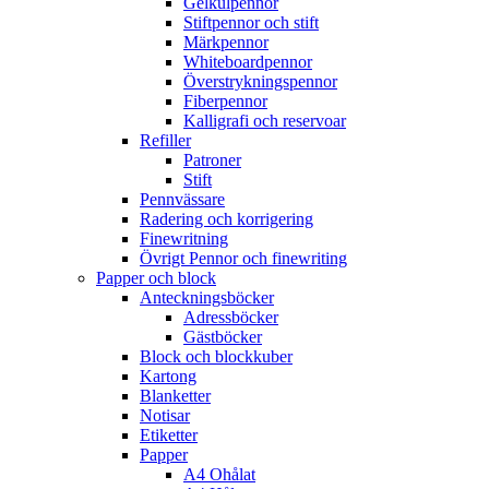
Gelkulpennor
Stiftpennor och stift
Märkpennor
Whiteboardpennor
Överstrykningspennor
Fiberpennor
Kalligrafi och reservoar
Refiller
Patroner
Stift
Pennvässare
Radering och korrigering
Finewritning
Övrigt Pennor och finewriting
Papper och block
Anteckningsböcker
Adressböcker
Gästböcker
Block och blockkuber
Kartong
Blanketter
Notisar
Etiketter
Papper
A4 Ohålat