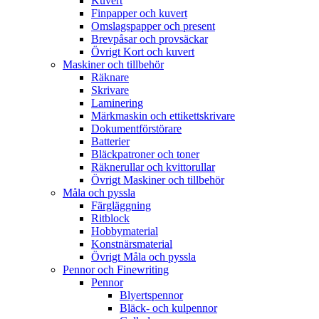
Kuvert
Finpapper och kuvert
Omslagspapper och present
Brevpåsar och provsäckar
Övrigt Kort och kuvert
Maskiner och tillbehör
Räknare
Skrivare
Laminering
Märkmaskin och ettikettskrivare
Dokumentförstörare
Batterier
Bläckpatroner och toner
Räknerullar och kvittorullar
Övrigt Maskiner och tillbehör
Måla och pyssla
Färgläggning
Ritblock
Hobbymaterial
Konstnärsmaterial
Övrigt Måla och pyssla
Pennor och Finewriting
Pennor
Blyertspennor
Bläck- och kulpennor