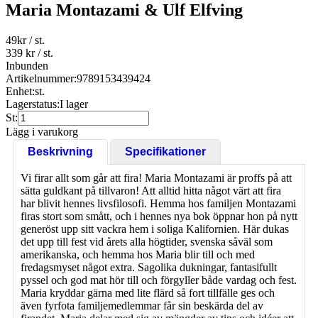
Maria Montazami & Ulf Elfving
49
kr
/ st.
339 kr
/ st.
Inbunden
Artikelnummer:
9789153439424
Enhet:
st.
Lagerstatus:
I lager
St:
Lägg i varukorg
Beskrivning
Specifikationer
Vi firar allt som går att fira! Maria Montazami är proffs på att
sätta guldkant på tillvaron! Att alltid hitta något värt att fira
har blivit hennes livsfilosofi. Hemma hos familjen Montazami
firas stort som smått, och i hennes nya bok öppnar hon på nytt
generöst upp sitt vackra hem i soliga Kalifornien. Här dukas
det upp till fest vid årets alla högtider, svenska såväl som
amerikanska, och hemma hos Maria blir till och med
fredagsmyset något extra. Sagolika dukningar, fantasifullt
pyssel och god mat hör till och förgyller både vardag och fest.
Maria kryddar gärna med lite flärd så fort tillfälle ges och
även fyrfota familjemedlemmar får sin beskärda del av