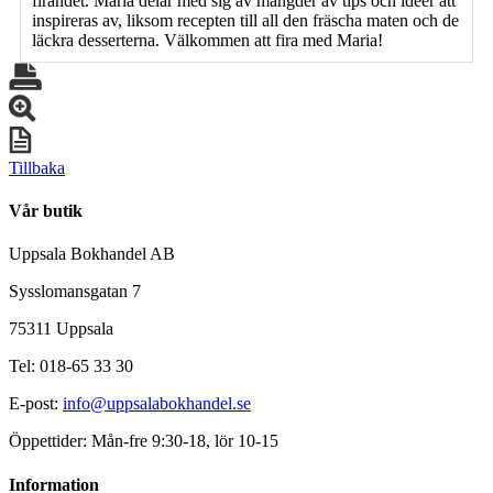
firandet. Maria delar med sig av mängder av tips och idéer att
inspireras av, liksom recepten till all den fräscha maten och de
läckra desserterna. Välkommen att fira med Maria!
Tillbaka
Vår butik
Uppsala Bokhandel AB
Sysslomansgatan 7
75311 Uppsala
Tel: 018-65 33 30
E-post:
info@uppsalabokhandel.se
Öppettider: Mån-fre 9:30-18, lör 10-15
Information