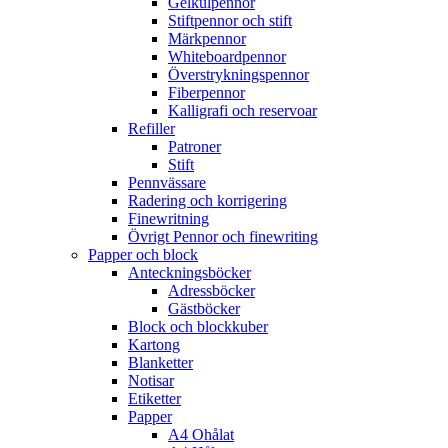
Gelkulpennor
Stiftpennor och stift
Märkpennor
Whiteboardpennor
Överstrykningspennor
Fiberpennor
Kalligrafi och reservoar
Refiller
Patroner
Stift
Pennvässare
Radering och korrigering
Finewritning
Övrigt Pennor och finewriting
Papper och block
Anteckningsböcker
Adressböcker
Gästböcker
Block och blockkuber
Kartong
Blanketter
Notisar
Etiketter
Papper
A4 Ohålat