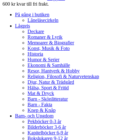
600 kr kvar till fri frakt.
På gång i butiken
Låneläsecirkeln
Lågpris
Deckare
Romaner & Lyrik
Memoarer & Biografier
Konst, Musik & Foto
Historia
Humor & Serier
Ekonomi & Samhälle
Resor, Hantverk & Hobby
Religion, Filosofi & Naturvetenskap
Djur, Natur & Trädgård
Hälsa, Sport & Fritid
Mat & Dryck
Barn - Skönlitteratur
Barn - Fakta
Knep & Knåp
Barn- och Ungdom
Pekböcker 0-3 år
Bilderböcker 3-6 år
Kapitelböcker 6-9 år
Bokslukaren 9-12 år