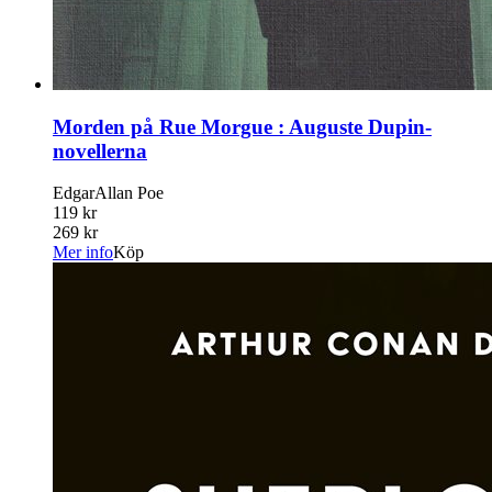
Morden på Rue Morgue : Auguste Dupin-
novellerna
EdgarAllan Poe
119 kr
269 kr
Mer info
Köp