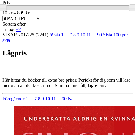
Pris
10 kr
–
899 kr
Sortera efter
Tillagd
˄
˅
VISAR
201-225
(2241)
Första
1
...
7
8
9
10
11
...
90
Sista
100 per
sida
Lågpris
Här hittar du böcker till extra bra priser. Perfekt för dig som vill läsa
mer utan att det kostar mer. Samma innehåll, lägre pris.
Föregående
1
...
7
8
9
10
11
...
90
Nästa