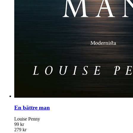
En bättre man
Louise Penny
99 kr
279 kr