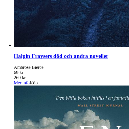
Halpin Fraysers död och andra noveller
Ambrose Bierce
69 kr
269 kr
Mer info
Köp