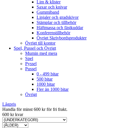
Lim & klister
Saxar och knivar
Gummiband
Linjaler och gradskivor
Stämplar och tillbehör
Häftmassa och fästkuddar
Konferenstillbehör
Övrigt Skrivbordsprodukter
Övrigt till kontor
Spel, Pussel och Övrigt
Mumin med mera
Spel
Pyssel
Pussel
0 - 499 bitar
500 bitar
1000 bitar
Fler än 1000 bitar
Övrigt
Lågpris
Handla för minst 600 kr för fri frakt.
600 kr kvar