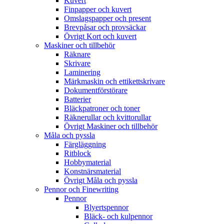
Kuvert
Finpapper och kuvert
Omslagspapper och present
Brevpåsar och provsäckar
Övrigt Kort och kuvert
Maskiner och tillbehör
Räknare
Skrivare
Laminering
Märkmaskin och ettikettskrivare
Dokumentförstörare
Batterier
Bläckpatroner och toner
Räknerullar och kvittorullar
Övrigt Maskiner och tillbehör
Måla och pyssla
Färgläggning
Ritblock
Hobbymaterial
Konstnärsmaterial
Övrigt Måla och pyssla
Pennor och Finewriting
Pennor
Blyertspennor
Bläck- och kulpennor