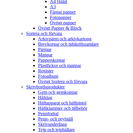
A4 Hålat
A3
Färgat papper
Fotopapper
Övrigt papper
Övrigt Papper & Block
Sortera och förvara
Arkivpärm och arkivkartong
Brevkorgar och tidskriftssamlare
Pärmar
Mappar
Papperskorgar
Plastfickor och mappar
Register
Fotoalbum
Övrigt Sortera och förvara
Skrivbordsprodukter
Gem och gemkoppar
Hålslag
Häftapparat och häftpistol
Häftklammer och tillbehör
Pennfodral
Penn- och prylställ
Skrivunderlägg
Tejp och tejphållare