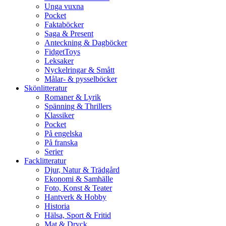
Unga vuxna
Pocket
Faktaböcker
Saga & Present
Anteckning & Dagböcker
FidgetToys
Leksaker
Nyckelringar & Smått
Målar- & pysselböcker
Skönlitteratur
Romaner & Lyrik
Spänning & Thrillers
Klassiker
Pocket
På engelska
På franska
Serier
Facklitteratur
Djur, Natur & Trädgård
Ekonomi & Samhälle
Foto, Konst & Teater
Hantverk & Hobby
Historia
Hälsa, Sport & Fritid
Mat & Dryck