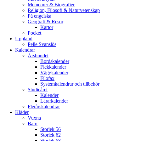
Memoarer & Biografier
Religion, Filosofi & Naturvetenskap
På engelska
Geografi & Resor
Kartor
Pocket
Uppland
Pelle Svanslös
Kalendrar
Årsbundet
Bordskalender
Fickkalender
Väggkalender
Filofax
Systemkalendrar och tillbehör
Studieåret
Kalender
Lärarkalender
Flerårskalendrar
Kläder
Vuxna
Barn
Storlek 56
Storlek 62
Storlek 68