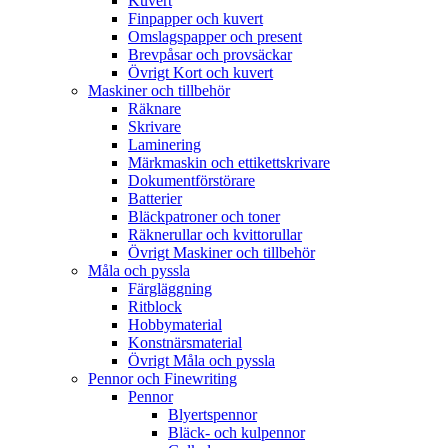
Kuvert
Finpapper och kuvert
Omslagspapper och present
Brevpåsar och provsäckar
Övrigt Kort och kuvert
Maskiner och tillbehör
Räknare
Skrivare
Laminering
Märkmaskin och ettikettskrivare
Dokumentförstörare
Batterier
Bläckpatroner och toner
Räknerullar och kvittorullar
Övrigt Maskiner och tillbehör
Måla och pyssla
Färgläggning
Ritblock
Hobbymaterial
Konstnärsmaterial
Övrigt Måla och pyssla
Pennor och Finewriting
Pennor
Blyertspennor
Bläck- och kulpennor