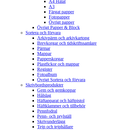
A4 Hålat
A3
Färgat papper
Fotopapper
Övrigt papper
Övrigt Papper & Block
Sortera och förvara
Arkivpärm och arkivkartong
Brevkorgar och tidskriftssamlare
Pärmar
Mappar
Papperskorgar
Plastfickor och mappar
Register
Fotoalbum
Övrigt Sortera och förvara
Skrivbordsprodukter
Gem och gemkoppar
Hålslag
Häftapparat och häftpistol
Häftklammer och tillbehör
Pennfodral
Penn- och prylställ
Skrivunderlägg
Tejp och tejphållare