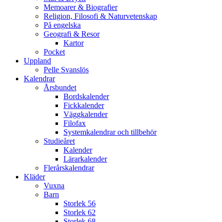
Memoarer & Biografier
Religion, Filosofi & Naturvetenskap
På engelska
Geografi & Resor
Kartor
Pocket
Uppland
Pelle Svanslös
Kalendrar
Årsbundet
Bordskalender
Fickkalender
Väggkalender
Filofax
Systemkalendrar och tillbehör
Studieåret
Kalender
Lärarkalender
Flerårskalendrar
Kläder
Vuxna
Barn
Storlek 56
Storlek 62
Storlek 68