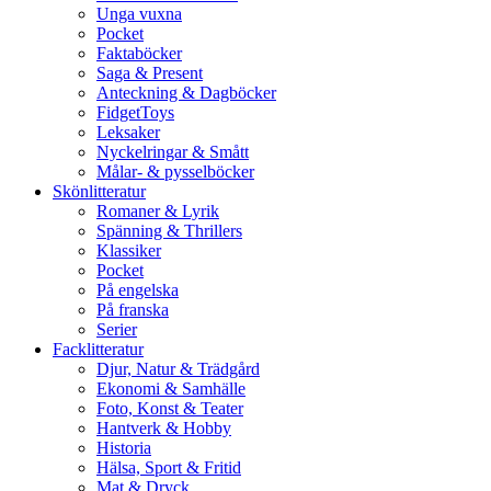
Unga vuxna
Pocket
Faktaböcker
Saga & Present
Anteckning & Dagböcker
FidgetToys
Leksaker
Nyckelringar & Smått
Målar- & pysselböcker
Skönlitteratur
Romaner & Lyrik
Spänning & Thrillers
Klassiker
Pocket
På engelska
På franska
Serier
Facklitteratur
Djur, Natur & Trädgård
Ekonomi & Samhälle
Foto, Konst & Teater
Hantverk & Hobby
Historia
Hälsa, Sport & Fritid
Mat & Dryck