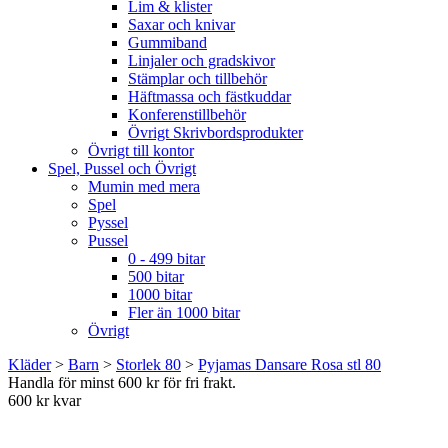
Lim & klister
Saxar och knivar
Gummiband
Linjaler och gradskivor
Stämplar och tillbehör
Häftmassa och fästkuddar
Konferenstillbehör
Övrigt Skrivbordsprodukter
Övrigt till kontor
Spel, Pussel och Övrigt
Mumin med mera
Spel
Pyssel
Pussel
0 - 499 bitar
500 bitar
1000 bitar
Fler än 1000 bitar
Övrigt
Kläder
>
Barn
>
Storlek 80
>
Pyjamas Dansare Rosa stl 80
Handla för minst 600 kr för fri frakt.
600 kr kvar