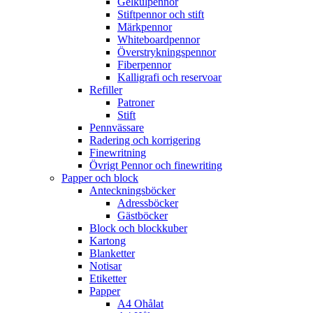
Gelkulpennor
Stiftpennor och stift
Märkpennor
Whiteboardpennor
Överstrykningspennor
Fiberpennor
Kalligrafi och reservoar
Refiller
Patroner
Stift
Pennvässare
Radering och korrigering
Finewritning
Övrigt Pennor och finewriting
Papper och block
Anteckningsböcker
Adressböcker
Gästböcker
Block och blockkuber
Kartong
Blanketter
Notisar
Etiketter
Papper
A4 Ohålat