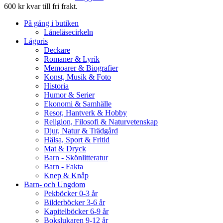
600 kr kvar till fri frakt.
På gång i butiken
Låneläsecirkeln
Lågpris
Deckare
Romaner & Lyrik
Memoarer & Biografier
Konst, Musik & Foto
Historia
Humor & Serier
Ekonomi & Samhälle
Resor, Hantverk & Hobby
Religion, Filosofi & Naturvetenskap
Djur, Natur & Trädgård
Hälsa, Sport & Fritid
Mat & Dryck
Barn - Skönlitteratur
Barn - Fakta
Knep & Knåp
Barn- och Ungdom
Pekböcker 0-3 år
Bilderböcker 3-6 år
Kapitelböcker 6-9 år
Bokslukaren 9-12 år