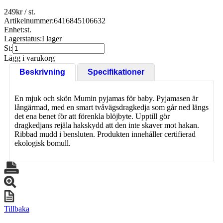
249
kr
/ st.
Artikelnummer:
6416845106632
Enhet:
st.
Lagerstatus:
I lager
St:
Lägg i varukorg
Beskrivning
Specifikationer
En mjuk och skön Mumin pyjamas för baby. Pyjamasen är
långärmad, med en smart tvåvägsdragkedja som går ned längs
det ena benet för att förenkla blöjbyte. Upptill gör
dragkedjans rejäla hakskydd att den inte skaver mot hakan.
Ribbad mudd i bensluten. Produkten innehåller certifierad
ekologisk bomull.
Tillbaka