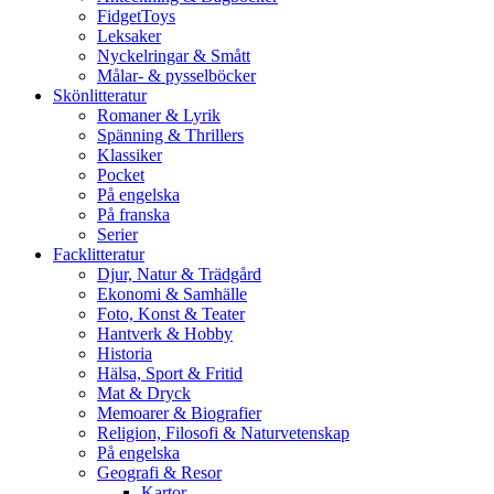
FidgetToys
Leksaker
Nyckelringar & Smått
Målar- & pysselböcker
Skönlitteratur
Romaner & Lyrik
Spänning & Thrillers
Klassiker
Pocket
På engelska
På franska
Serier
Facklitteratur
Djur, Natur & Trädgård
Ekonomi & Samhälle
Foto, Konst & Teater
Hantverk & Hobby
Historia
Hälsa, Sport & Fritid
Mat & Dryck
Memoarer & Biografier
Religion, Filosofi & Naturvetenskap
På engelska
Geografi & Resor
Kartor