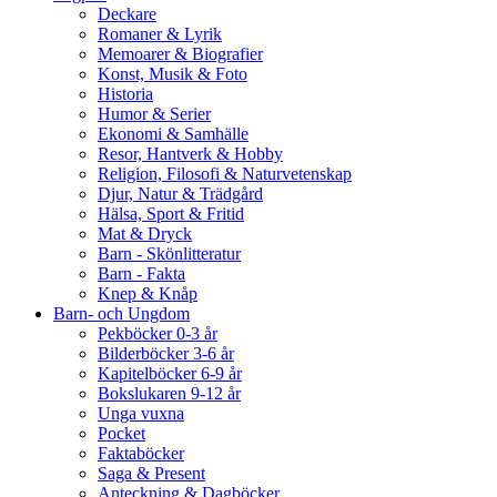
Deckare
Romaner & Lyrik
Memoarer & Biografier
Konst, Musik & Foto
Historia
Humor & Serier
Ekonomi & Samhälle
Resor, Hantverk & Hobby
Religion, Filosofi & Naturvetenskap
Djur, Natur & Trädgård
Hälsa, Sport & Fritid
Mat & Dryck
Barn - Skönlitteratur
Barn - Fakta
Knep & Knåp
Barn- och Ungdom
Pekböcker 0-3 år
Bilderböcker 3-6 år
Kapitelböcker 6-9 år
Bokslukaren 9-12 år
Unga vuxna
Pocket
Faktaböcker
Saga & Present
Anteckning & Dagböcker