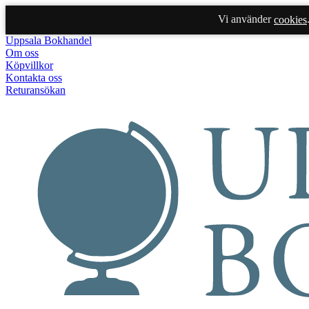
Vi använder
cookies
Uppsala Bokhandel
Om oss
Köpvillkor
Kontakta oss
Returansökan