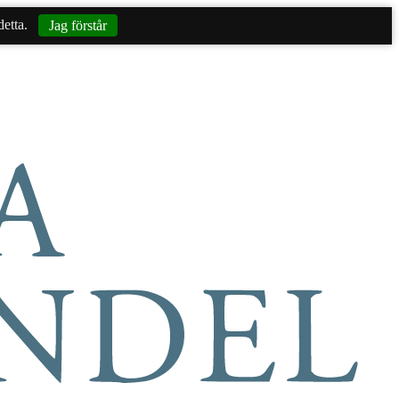
etta.
Jag förstår