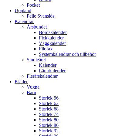
Pocket
Uppland
Pelle Svanslös
Kalendrar
Årsbundet
Bordskalender
Fickkalender
Väggkalender
Filofax
Systemkalendrar och tillbehör
Studieåret
Kalender
Lärarkalender
Flerårskalendrar
Kläder
Vuxna
Barn
Storlek 56
Storlek 62
Storlek 68
Storlek 74
Storlek 80
Storlek 86
Storlek 92