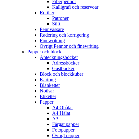
Fiberpennor
Kalligrafi och reservoar
Refiller
Patroner
Stift
Pennvässare
Radering och korrigering
Finewritning
Övrigt Pennor och finewriting
Papper och block
Anteckningsböcker
Adressböcker
Gästböcker
Block och blockkuber
Kartong
Blanketter
Notisar
Etiketter
Papper
A4 Ohålat
A4 Hålat
A3
Färgat papper
Fotopapper
Övrigt papper