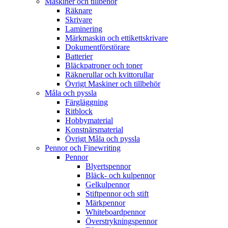
Maskiner och tillbehör
Räknare
Skrivare
Laminering
Märkmaskin och ettikettskrivare
Dokumentförstörare
Batterier
Bläckpatroner och toner
Räknerullar och kvittorullar
Övrigt Maskiner och tillbehör
Måla och pyssla
Färgläggning
Ritblock
Hobbymaterial
Konstnärsmaterial
Övrigt Måla och pyssla
Pennor och Finewriting
Pennor
Blyertspennor
Bläck- och kulpennor
Gelkulpennor
Stiftpennor och stift
Märkpennor
Whiteboardpennor
Överstrykningspennor