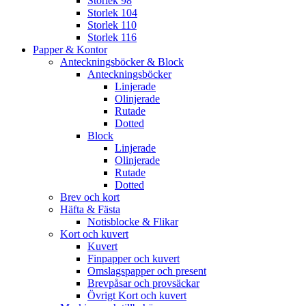
Storlek 98
Storlek 104
Storlek 110
Storlek 116
Papper & Kontor
Anteckningsböcker & Block
Anteckningsböcker
Linjerade
Olinjerade
Rutade
Dotted
Block
Linjerade
Olinjerade
Rutade
Dotted
Brev och kort
Häfta & Fästa
Notisblocke & Flikar
Kort och kuvert
Kuvert
Finpapper och kuvert
Omslagspapper och present
Brevpåsar och provsäckar
Övrigt Kort och kuvert