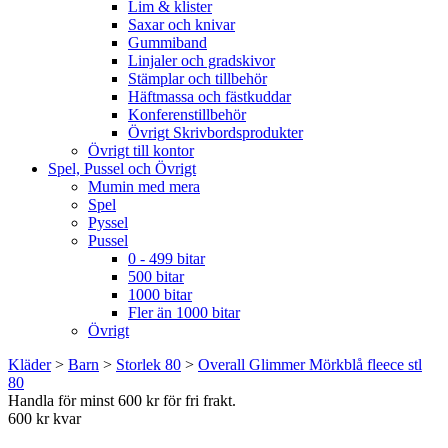
Lim & klister
Saxar och knivar
Gummiband
Linjaler och gradskivor
Stämplar och tillbehör
Häftmassa och fästkuddar
Konferenstillbehör
Övrigt Skrivbordsprodukter
Övrigt till kontor
Spel, Pussel och Övrigt
Mumin med mera
Spel
Pyssel
Pussel
0 - 499 bitar
500 bitar
1000 bitar
Fler än 1000 bitar
Övrigt
Kläder
>
Barn
>
Storlek 80
>
Overall Glimmer Mörkblå fleece stl
80
Handla för minst 600 kr för fri frakt.
600 kr kvar