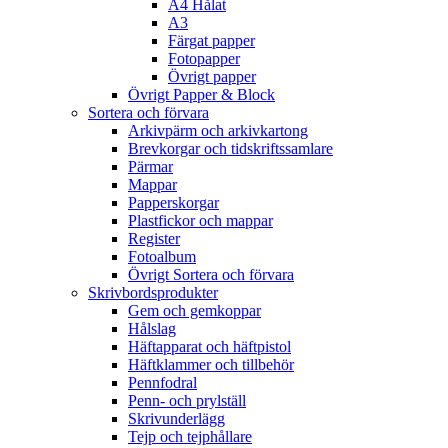
A4 Hålat
A3
Färgat papper
Fotopapper
Övrigt papper
Övrigt Papper & Block
Sortera och förvara
Arkivpärm och arkivkartong
Brevkorgar och tidskriftssamlare
Pärmar
Mappar
Papperskorgar
Plastfickor och mappar
Register
Fotoalbum
Övrigt Sortera och förvara
Skrivbordsprodukter
Gem och gemkoppar
Hålslag
Häftapparat och häftpistol
Häftklammer och tillbehör
Pennfodral
Penn- och prylställ
Skrivunderlägg
Tejp och tejphållare