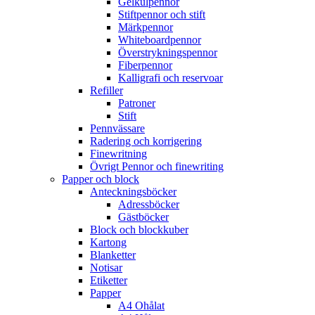
Gelkulpennor
Stiftpennor och stift
Märkpennor
Whiteboardpennor
Överstrykningspennor
Fiberpennor
Kalligrafi och reservoar
Refiller
Patroner
Stift
Pennvässare
Radering och korrigering
Finewritning
Övrigt Pennor och finewriting
Papper och block
Anteckningsböcker
Adressböcker
Gästböcker
Block och blockkuber
Kartong
Blanketter
Notisar
Etiketter
Papper
A4 Ohålat