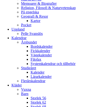
Memoarer & Biografier
Religion, Filosofi & Naturvetenskap
På engelska
Geografi & Resor
Kartor
Pocket
Uppland
Pelle Svanslös
Kalendrar
Årsbundet
Bordskalender
Fickkalender
Väggkalender
Filofax
Systemkalendrar och tillbehör
Studieåret
Kalender
Lärarkalender
Flerårskalendrar
Kläder
Vuxna
Barn
Storlek 56
Storlek 62
Storlek 68