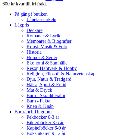
600 kr kvar till fri frakt.
På gång i butiken
Låneläsecirkeln
Lågpris
Deckare
Romaner & Lyrik
Memoarer & Biografier
Konst, Musik & Foto
Historia
Humor & Serier
Ekonomi & Samhälle
Resor, Hantverk & Hobby
Religion, Filosofi & Naturvetenskap
Djur, Natur & Trädgård
Hälsa, Sport & Fritid
Mat & Dryck
Barn - Skönlitteratur
Barn - Fakta
Knep & Knåp
Barn- och Ungdom
Pekböcker 0-3 år
Bilderböcker 3-6 år
Kapitelböcker 6-9 år
Bokslukaren 9-12 år