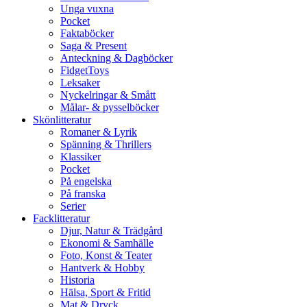
Unga vuxna
Pocket
Faktaböcker
Saga & Present
Anteckning & Dagböcker
FidgetToys
Leksaker
Nyckelringar & Smått
Målar- & pysselböcker
Skönlitteratur
Romaner & Lyrik
Spänning & Thrillers
Klassiker
Pocket
På engelska
På franska
Serier
Facklitteratur
Djur, Natur & Trädgård
Ekonomi & Samhälle
Foto, Konst & Teater
Hantverk & Hobby
Historia
Hälsa, Sport & Fritid
Mat & Dryck