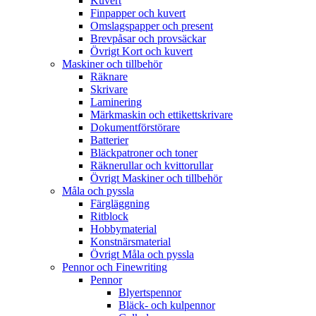
Kuvert
Finpapper och kuvert
Omslagspapper och present
Brevpåsar och provsäckar
Övrigt Kort och kuvert
Maskiner och tillbehör
Räknare
Skrivare
Laminering
Märkmaskin och ettikettskrivare
Dokumentförstörare
Batterier
Bläckpatroner och toner
Räknerullar och kvittorullar
Övrigt Maskiner och tillbehör
Måla och pyssla
Färgläggning
Ritblock
Hobbymaterial
Konstnärsmaterial
Övrigt Måla och pyssla
Pennor och Finewriting
Pennor
Blyertspennor
Bläck- och kulpennor