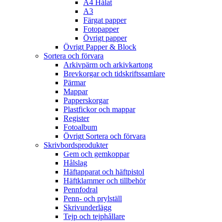
A4 Hålat
A3
Färgat papper
Fotopapper
Övrigt papper
Övrigt Papper & Block
Sortera och förvara
Arkivpärm och arkivkartong
Brevkorgar och tidskriftssamlare
Pärmar
Mappar
Papperskorgar
Plastfickor och mappar
Register
Fotoalbum
Övrigt Sortera och förvara
Skrivbordsprodukter
Gem och gemkoppar
Hålslag
Häftapparat och häftpistol
Häftklammer och tillbehör
Pennfodral
Penn- och prylställ
Skrivunderlägg
Tejp och tejphållare