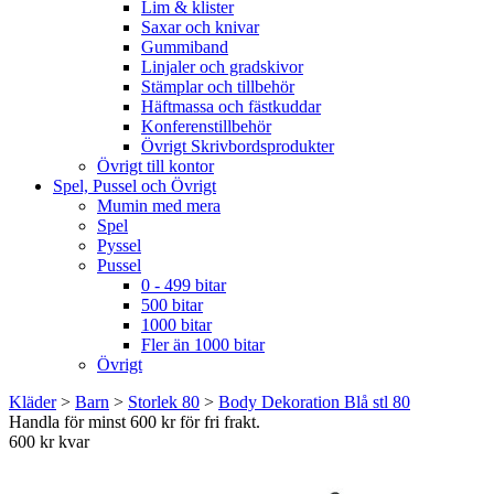
Lim & klister
Saxar och knivar
Gummiband
Linjaler och gradskivor
Stämplar och tillbehör
Häftmassa och fästkuddar
Konferenstillbehör
Övrigt Skrivbordsprodukter
Övrigt till kontor
Spel, Pussel och Övrigt
Mumin med mera
Spel
Pyssel
Pussel
0 - 499 bitar
500 bitar
1000 bitar
Fler än 1000 bitar
Övrigt
Kläder
>
Barn
>
Storlek 80
>
Body Dekoration Blå stl 80
Handla för minst 600 kr för fri frakt.
600 kr kvar