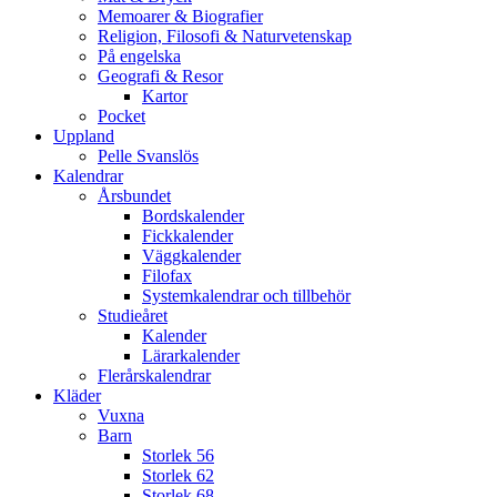
Memoarer & Biografier
Religion, Filosofi & Naturvetenskap
På engelska
Geografi & Resor
Kartor
Pocket
Uppland
Pelle Svanslös
Kalendrar
Årsbundet
Bordskalender
Fickkalender
Väggkalender
Filofax
Systemkalendrar och tillbehör
Studieåret
Kalender
Lärarkalender
Flerårskalendrar
Kläder
Vuxna
Barn
Storlek 56
Storlek 62
Storlek 68