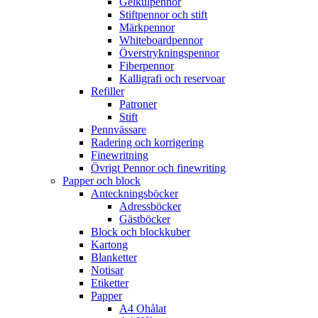
Gelkulpennor
Stiftpennor och stift
Märkpennor
Whiteboardpennor
Överstrykningspennor
Fiberpennor
Kalligrafi och reservoar
Refiller
Patroner
Stift
Pennvässare
Radering och korrigering
Finewritning
Övrigt Pennor och finewriting
Papper och block
Anteckningsböcker
Adressböcker
Gästböcker
Block och blockkuber
Kartong
Blanketter
Notisar
Etiketter
Papper
A4 Ohålat