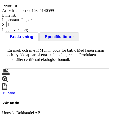
199
kr
/ st.
Artikelnummer:
6416845140599
Enhet:
st.
Lagerstatus:
I lager
St:
Lägg i varukorg
Beskrivning
Specifikationer
En mjuk och mysig Mumin body för baby. Med långa ärmar
och tryckknappar på ena axeln och i grenen. Produkten
innehåller certifierad ekologisk bomull.
Tillbaka
Vår butik
Uppsala Bokhandel AB