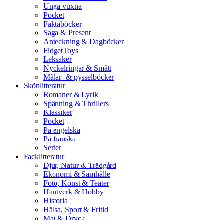
Unga vuxna
Pocket
Faktaböcker
Saga & Present
Anteckning & Dagböcker
FidgetToys
Leksaker
Nyckelringar & Smått
Målar- & pysselböcker
Skönlitteratur
Romaner & Lyrik
Spänning & Thrillers
Klassiker
Pocket
På engelska
På franska
Serier
Facklitteratur
Djur, Natur & Trädgård
Ekonomi & Samhälle
Foto, Konst & Teater
Hantverk & Hobby
Historia
Hälsa, Sport & Fritid
Mat & Dryck