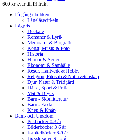
600 kr kvar till fri frakt.
På gång i butiken
Låneläsecirkeln
Lågpris
Deckare
Romaner & Lyrik
Memoarer & Biografier
Konst, Musik & Foto
Historia
Humor & Serier
Ekonomi & Samhälle
Resor, Hantverk & Hobby
Religion, Filosofi & Naturvetenskap
Djur, Natur & Trädgård
Hälsa, Sport & Fritid
Mat & Dryck
Barn - Skönlitteratur
Barn - Fakta
Knep & Knåp
Barn- och Ungdom
Pekböcker 0-3 år
Bilderböcker 3-6 år
Kapitelböcker 6-9 år
Bokslukaren 9-12 år