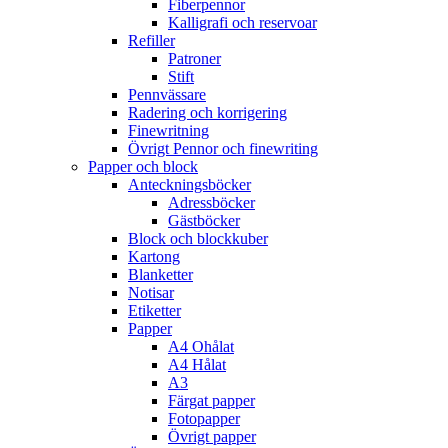
Fiberpennor
Kalligrafi och reservoar
Refiller
Patroner
Stift
Pennvässare
Radering och korrigering
Finewritning
Övrigt Pennor och finewriting
Papper och block
Anteckningsböcker
Adressböcker
Gästböcker
Block och blockkuber
Kartong
Blanketter
Notisar
Etiketter
Papper
A4 Ohålat
A4 Hålat
A3
Färgat papper
Fotopapper
Övrigt papper