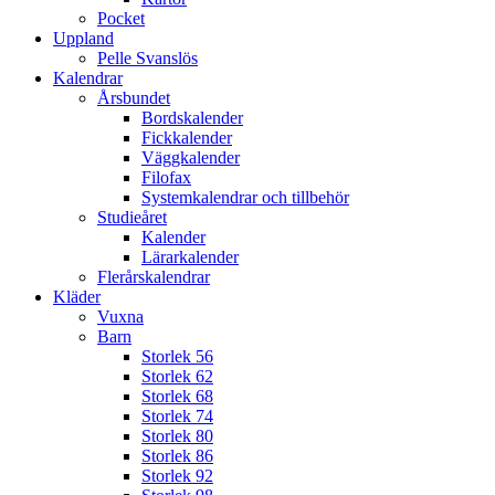
Pocket
Uppland
Pelle Svanslös
Kalendrar
Årsbundet
Bordskalender
Fickkalender
Väggkalender
Filofax
Systemkalendrar och tillbehör
Studieåret
Kalender
Lärarkalender
Flerårskalendrar
Kläder
Vuxna
Barn
Storlek 56
Storlek 62
Storlek 68
Storlek 74
Storlek 80
Storlek 86
Storlek 92