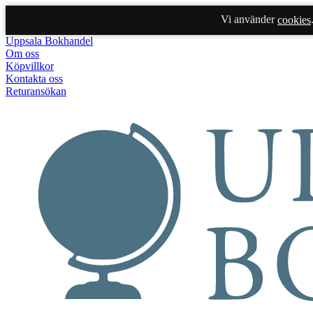
Vi använder
cookies
Uppsala Bokhandel
Om oss
Köpvillkor
Kontakta oss
Returansökan