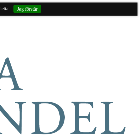
etta.
Jag förstår