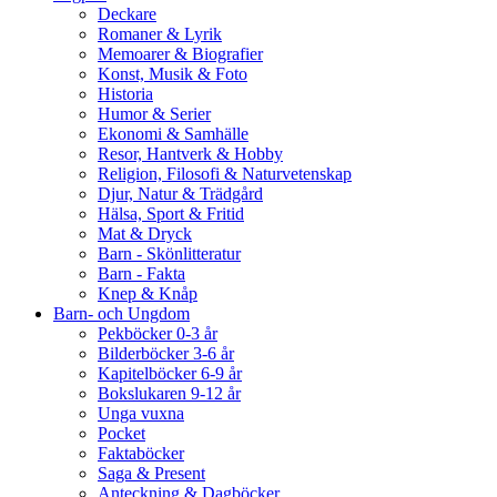
Deckare
Romaner & Lyrik
Memoarer & Biografier
Konst, Musik & Foto
Historia
Humor & Serier
Ekonomi & Samhälle
Resor, Hantverk & Hobby
Religion, Filosofi & Naturvetenskap
Djur, Natur & Trädgård
Hälsa, Sport & Fritid
Mat & Dryck
Barn - Skönlitteratur
Barn - Fakta
Knep & Knåp
Barn- och Ungdom
Pekböcker 0-3 år
Bilderböcker 3-6 år
Kapitelböcker 6-9 år
Bokslukaren 9-12 år
Unga vuxna
Pocket
Faktaböcker
Saga & Present
Anteckning & Dagböcker