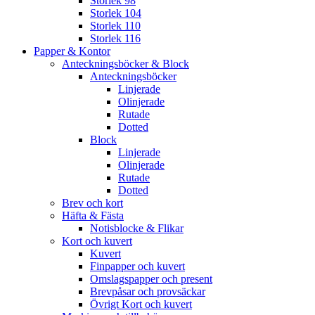
Storlek 98
Storlek 104
Storlek 110
Storlek 116
Papper & Kontor
Anteckningsböcker & Block
Anteckningsböcker
Linjerade
Olinjerade
Rutade
Dotted
Block
Linjerade
Olinjerade
Rutade
Dotted
Brev och kort
Häfta & Fästa
Notisblocke & Flikar
Kort och kuvert
Kuvert
Finpapper och kuvert
Omslagspapper och present
Brevpåsar och provsäckar
Övrigt Kort och kuvert