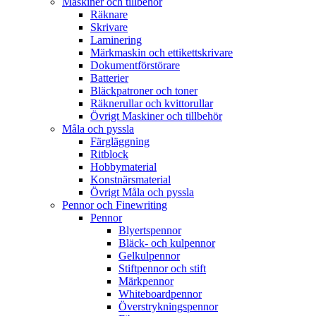
Maskiner och tillbehör
Räknare
Skrivare
Laminering
Märkmaskin och ettikettskrivare
Dokumentförstörare
Batterier
Bläckpatroner och toner
Räknerullar och kvittorullar
Övrigt Maskiner och tillbehör
Måla och pyssla
Färgläggning
Ritblock
Hobbymaterial
Konstnärsmaterial
Övrigt Måla och pyssla
Pennor och Finewriting
Pennor
Blyertspennor
Bläck- och kulpennor
Gelkulpennor
Stiftpennor och stift
Märkpennor
Whiteboardpennor
Överstrykningspennor