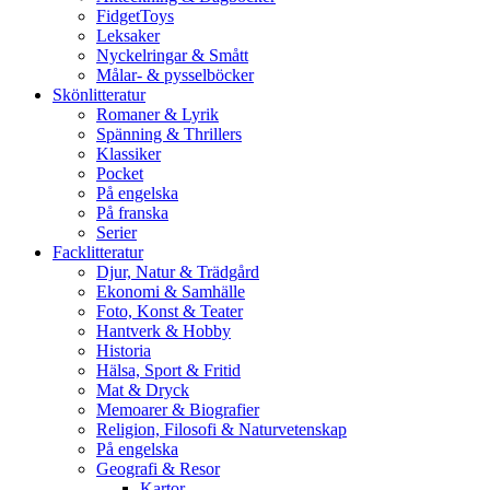
FidgetToys
Leksaker
Nyckelringar & Smått
Målar- & pysselböcker
Skönlitteratur
Romaner & Lyrik
Spänning & Thrillers
Klassiker
Pocket
På engelska
På franska
Serier
Facklitteratur
Djur, Natur & Trädgård
Ekonomi & Samhälle
Foto, Konst & Teater
Hantverk & Hobby
Historia
Hälsa, Sport & Fritid
Mat & Dryck
Memoarer & Biografier
Religion, Filosofi & Naturvetenskap
På engelska
Geografi & Resor
Kartor