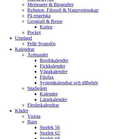
Memoarer & Biografier
Religion, Filosofi & Naturvetenskap
På engelska
Geografi & Resor
Kartor
Pocket
Uppland
Pelle Svanslös
Kalendrar
Årsbundet
Bordskalender
Fickkalender
Väggkalender
Filofax
Systemkalendrar och tillbehör
Studieåret
Kalender
Lärarkalender
Flerårskalendrar
Kläder
Vuxna
Barn
Storlek 56
Storlek 62
Storlek 68