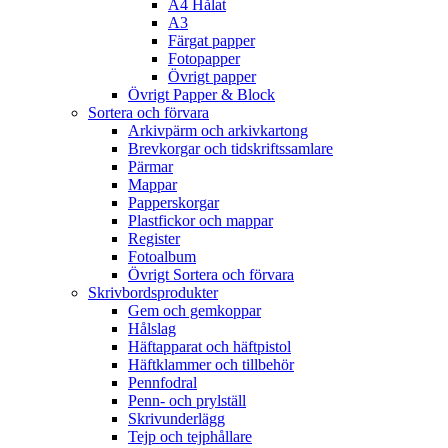
A4 Hålat
A3
Färgat papper
Fotopapper
Övrigt papper
Övrigt Papper & Block
Sortera och förvara
Arkivpärm och arkivkartong
Brevkorgar och tidskriftssamlare
Pärmar
Mappar
Papperskorgar
Plastfickor och mappar
Register
Fotoalbum
Övrigt Sortera och förvara
Skrivbordsprodukter
Gem och gemkoppar
Hålslag
Häftapparat och häftpistol
Häftklammer och tillbehör
Pennfodral
Penn- och prylställ
Skrivunderlägg
Tejp och tejphållare