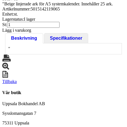
"Beige linjerade ark för A5 systemkalender. Innehåller 25 ark.
Artikelnummer:
5015142119065
Enhet:
st.
Lagerstatus:
I lager
St:
Lägg i varukorg
Beskrivning
Specifikationer
"
Tillbaka
Vår butik
Uppsala Bokhandel AB
Sysslomansgatan 7
75311 Uppsala