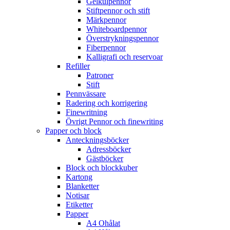
Gelkulpennor
Stiftpennor och stift
Märkpennor
Whiteboardpennor
Överstrykningspennor
Fiberpennor
Kalligrafi och reservoar
Refiller
Patroner
Stift
Pennvässare
Radering och korrigering
Finewritning
Övrigt Pennor och finewriting
Papper och block
Anteckningsböcker
Adressböcker
Gästböcker
Block och blockkuber
Kartong
Blanketter
Notisar
Etiketter
Papper
A4 Ohålat