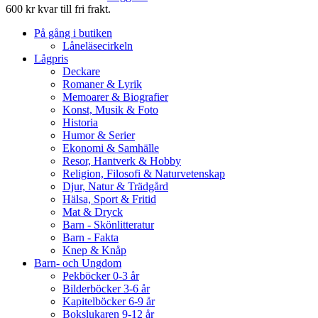
600 kr kvar till fri frakt.
På gång i butiken
Låneläsecirkeln
Lågpris
Deckare
Romaner & Lyrik
Memoarer & Biografier
Konst, Musik & Foto
Historia
Humor & Serier
Ekonomi & Samhälle
Resor, Hantverk & Hobby
Religion, Filosofi & Naturvetenskap
Djur, Natur & Trädgård
Hälsa, Sport & Fritid
Mat & Dryck
Barn - Skönlitteratur
Barn - Fakta
Knep & Knåp
Barn- och Ungdom
Pekböcker 0-3 år
Bilderböcker 3-6 år
Kapitelböcker 6-9 år
Bokslukaren 9-12 år