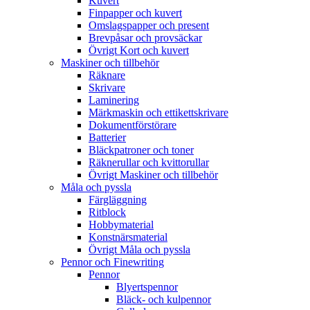
Kuvert
Finpapper och kuvert
Omslagspapper och present
Brevpåsar och provsäckar
Övrigt Kort och kuvert
Maskiner och tillbehör
Räknare
Skrivare
Laminering
Märkmaskin och ettikettskrivare
Dokumentförstörare
Batterier
Bläckpatroner och toner
Räknerullar och kvittorullar
Övrigt Maskiner och tillbehör
Måla och pyssla
Färgläggning
Ritblock
Hobbymaterial
Konstnärsmaterial
Övrigt Måla och pyssla
Pennor och Finewriting
Pennor
Blyertspennor
Bläck- och kulpennor