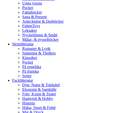
Unga vuxna
Pocket
Faktaböcker
Saga & Present
Anteckning & Dagböcker
FidgetToys
Leksaker
Nyckelringar & Smått
Målar- & pysselböcker
Skönlitteratur
Romaner & Lyrik
Spänning & Thrillers
Klassiker
Pocket
På engelska
På franska
Serier
Facklitteratur
Djur, Natur & Trädgård
Ekonomi & Samhälle
Foto, Konst & Teater
Hantverk & Hobby
Historia
Hälsa, Sport & Fritid
Mat & Dryck