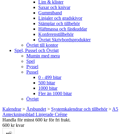
Lim & klister
Saxar och knivar
Gummiband
Linjaler och gradskivor
Stämplar och tillbehör
Häftmassa och fästkuddar
Konferenstillbehör
Övrigt Skrivbordsprodukter
Övrigt till kontor
Spel, Pussel och Övrigt
Mumin med mera
Spel
Pyssel
Pussel
0 - 499 bitar
500 bitar
1000 bitar
Fler än 1000 bitar
Övrigt
Kalendrar
>
Årsbundet
>
Systemkalendrar och tillbehör
>
A5
Anteckningsblad Linjerade Créme
Handla för minst 600 kr för fri frakt.
600 kr kvar